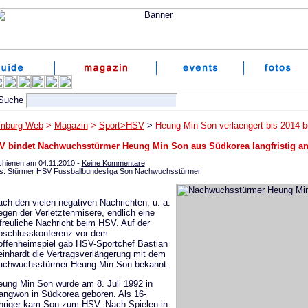
mburg Web
>
Magazin
>
Sport>HSV
>
Heung Min Son verlaengert bis 2014 
V bindet Nachwuchsstürmer Heung Min Son aus Südkorea langfristig an
chienen am 04.11.2010 -
Keine Kommentare
s:
Stürmer
HSV
Fussballbundesliga
Son Nachwuchsstürmer
ch den vielen negativen Nachrichten, u. a.
gen der Verletztenmisere, endlich eine
freuliche Nachricht beim HSV. Auf der
bschlusskonferenz vor dem
ffenheimspiel gab HSV-Sportchef Bastian
inhardt die Vertragsverlängerung mit dem
achwuchsstürmer Heung Min Son bekannt.
ung Min Son wurde am 8. Juli 1992 in
ngwon in Südkorea geboren. Als 16-
hriger kam Son zum HSV. Nach Spielen in