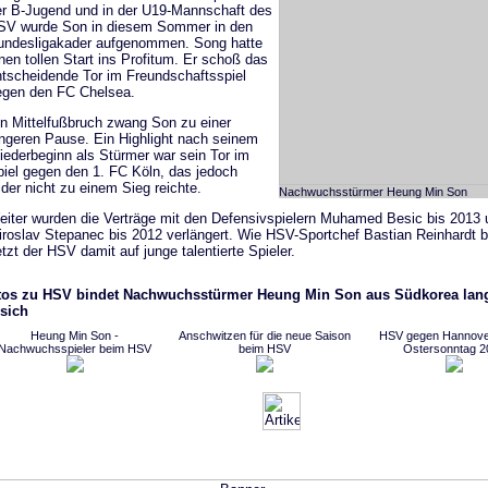
r B-Jugend und in der U19-Mannschaft des
SV wurde Son in diesem Sommer in den
undesligakader aufgenommen. Song hatte
nen tollen Start ins Profitum. Er schoß das
tscheidende Tor im Freundschaftsspiel
egen den FC Chelsea.
n Mittelfußbruch zwang Son zu einer
ngeren Pause. Ein Highlight nach seinem
ederbeginn als Stürmer war sein Tor im
iel gegen den 1. FC Köln, das jedoch
ider nicht zu einem Sieg reichte.
Nachwuchsstürmer Heung Min Son
iter wurden die Verträge mit den Defensivspielern Muhamed Besic bis 2013 
roslav Stepanec bis 2012 verlängert. Wie HSV-Sportchef Bastian Reinhardt b
tzt der HSV damit auf junge talentierte Spieler.
tos zu HSV bindet Nachwuchsstürmer Heung Min Son aus Südkorea langf
sich
Heung Min Son -
Anschwitzen für die neue Saison
HSV gegen Hannove
Nachwuchsspieler beim HSV
beim HSV
Ostersonntag 2