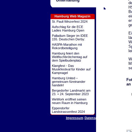
Unterhaltung
de
H
B
ei
Hamburg Web Magazin
en
St. Pauli Winzerfest 2024
g
Aufschlag für die ECE
Ladies Hamburg Open
Ei
Palladium Sieger im IDEE
lä
155. Deutschen Derby:
Wi
HASPA-Marathon mit
Sp
Rekordbeteiligung
le
Hamburg feiert den
Weltfischbrötchentag auf
We
dem Spielbudenplatz
Mi
Klangfest - Das
se
Musikfestival für Kinder auf
Kampnagel
Hamburg United –
Fo
gemeinsam füreinander
an 
handeln!
Bergedorfer Landmarkt am
23. + 24. September 2023
WeWork eröffnet seinen
neuen Raum in Hamburg
Eppendorfer
Landstrassenfest 2024
Impressum
Datenschutz