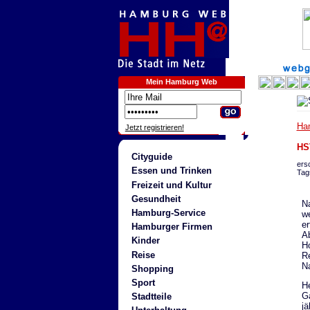
Mein Hamburg Web
Ha
Jetzt registrieren!
HS
Cityguide
ers
Essen und Trinken
Tag
Freizeit und Kultur
Gesundheit
Na
Hamburg-Service
we
er
Hamburger Firmen
A
Kinder
Ho
Reise
Re
N
Shopping
Sport
He
Ga
Stadtteile
jä