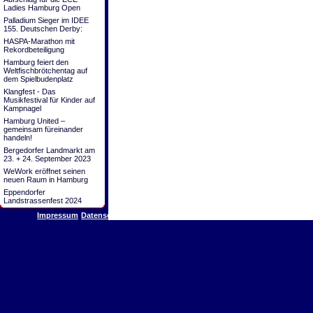
Ladies Hamburg Open
Palladium Sieger im IDEE
155. Deutschen Derby:
HASPA-Marathon mit
Rekordbeteiligung
Hamburg feiert den
Weltfischbrötchentag auf
dem Spielbudenplatz
Klangfest - Das
Musikfestival für Kinder auf
Kampnagel
Hamburg United –
gemeinsam füreinander
handeln!
Bergedorfer Landmarkt am
23. + 24. September 2023
WeWork eröffnet seinen
neuen Raum in Hamburg
Eppendorfer
Landstrassenfest 2024
Impressum
Datenschutz