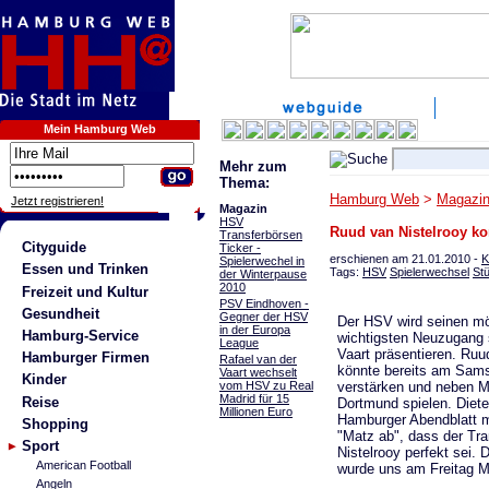
Mein Hamburg Web
Mehr zum
Thema:
Hamburg Web
>
Magazi
Jetzt registrieren!
Magazin
HSV
Ruud van Nistelrooy k
Transferbörsen
Cityguide
Ticker -
erschienen am 21.01.2010 -
K
Spielerwechel in
Essen und Trinken
Tags:
HSV
Spielerwechsel
St
der Winterpause
2010
Freizeit und Kultur
PSV Eindhoven -
Gesundheit
Gegner der HSV
Der HSV wird seinen mö
in der Europa
Hamburg-Service
wichtigsten Neuzugang s
League
Vaart präsentieren. Ruu
Hamburger Firmen
Rafael van der
könnte bereits am Sam
Vaart wechselt
Kinder
vom HSV zu Real
verstärken und neben Ml
Madrid für 15
Reise
Dortmund spielen. Diet
Millionen Euro
Hamburger Abendblatt m
Shopping
"Matz ab", dass der Tr
Sport
Nistelrooy perfekt sei. 
American Football
wurde uns am Freitag M
Angeln