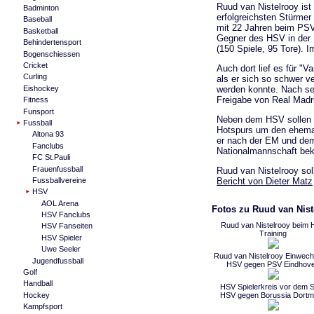
Ruud van Nistelrooy ist 
Badminton
erfolgreichsten Stürmer
Baseball
mit 22 Jahren beim PSV 
Basketball
Gegner des HSV in der 
Behindertensport
(150 Spiele, 95 Tore). 
Bogenschiessen
Cricket
Auch dort lief es für "
Curling
als er sich so schwer v
Eishockey
werden konnte. Nach sein
Freigabe von Real Madr
Fitness
Funsport
Neben dem HSV sollen s
Fussball
Hotspurs um den ehemal
Altona 93
er nach der EM und dem
Fanclubs
Nationalmannschaft beka
FC St.Pauli
Frauenfussball
Ruud van Nistelrooy sol
Fussballvereine
Bericht von Dieter Matz
HSV
AOL Arena
Fotos zu Ruud van Nis
HSV Fanclubs
Ruud van Nistelrooy beim
HSV Fanseiten
Training
HSV Spieler
Uwe Seeler
Ruud van Nistelrooy Einwec
Jugendfussball
HSV gegen PSV Eindhov
Golf
Handball
HSV Spielerkreis vor dem S
Hockey
HSV gegen Borussia Dort
Kampfsport