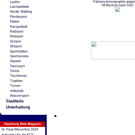
Fahnenchoreographie gege
Laufen
Vfl Bochum beim HSV
Leichtathletik
Nordic Walking
Pferdesport
Pilates
Racquetball
Radsport
Reitsport
Schach
Skisport
Sportstätten
Sportvereine
Squash
Tanzsport
Tennis
Tischtennis
Triathlon
Turnen
Volleyball
Wassersport
Stadtteile
Unterhaltung
Hamburg Web Magazin
St. Pauli Winzerfest 2024
Aufschlag für die ECE