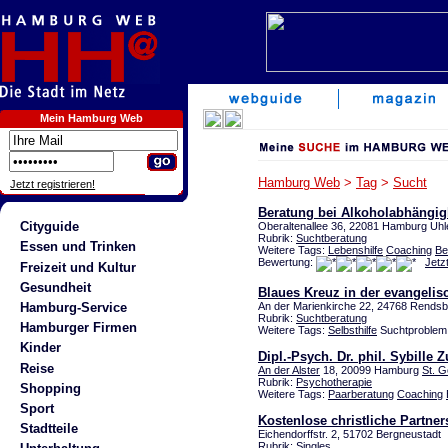
Mein Hamburg Web
Hamburg Web
>
Tag
>
Sucht
Jetzt registrieren!
Beratung bei Alkoholabhängigk
Cityguide
Oberaltenallee 36, 22081 Hamburg Uhl
Rubrik:
Suchtberatung
Essen und Trinken
Weitere Tags:
Lebenshilfe
Coaching
Be
Bewertung:
Jetz
Freizeit und Kultur
Gesundheit
Blaues Kreuz in der evangelis
Hamburg-Service
An der Marienkirche 22, 24768 Rends
Rubrik:
Suchtberatung
Hamburger Firmen
Weitere Tags:
Selbsthilfe
Suchtproblem A
Kinder
Dipl.-Psych. Dr. phil. Sybille
Reise
An der Alster
18, 20099 Hamburg
St. 
Rubrik:
Psychotherapie
Shopping
Weitere Tags:
Paarberatung
Coaching
Sport
Kostenlose christliche Partne
Stadtteile
Eichendorffstr. 2, 51702 Bergneustadt
Rubrik:
Singles