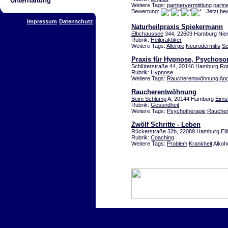
Unterhaltung
Weitere Tags:
partnervermittlung
partn
Bewertung:
Jetzt be
Impressum
Datenschutz
Naturheilpraxis Spiekermann
Elbchaussee
344, 22609 Hamburg Nie
Rubrik:
Heilpraktiker
Weitere Tags:
Allergie
Neurodermitis
Sc
Praxis für Hypnose, Psychoso
Schlüterstraße 44, 20146 Hamburg R
Rubrik:
Hypnose
Weitere Tags:
Raucherentwöhnung
Ang
Raucherentwöhnung
Beim Schlump
A, 20144 Hamburg
Eimsb
Rubrik:
Gesundheit
Weitere Tags:
Psychotherapie
Rauche
Zwölf Schritte - Leben
Rückerstraße 32b, 22089 Hamburg Eil
Rubrik:
Coaching
Weitere Tags:
Problem
Krankheit
Alkoho