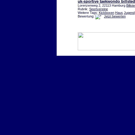
uk-sportive taekwondo billsted
Lorenzenweg 2, 22113 Hamburg
Billste
Rubrik:
Sportvereine
Weitere Tags:
Kickboxen
Haus
Jugend
Bewertung:
Jetzt bewerten