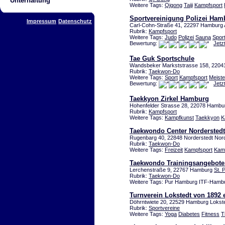
Unterhaltung
Weitere Tags:
Qigong
Taiji
Kampfsport
Sportvereinigung Polizei Ham
Impressum
Datenschutz
Carl-Cohn-Straße 41, 22297 Hamburg A
Rubrik:
Kampfsport
Weitere Tags:
Judo
Polizei
Sauna
Spor
Bewertung:
Jetz
Tae Guk Sportschule
Wandsbeker Markststrasse 158, 220
Rubrik:
Taekwon-Do
Weitere Tags:
Sport
Kampfsport
Meiste
Bewertung:
Jetz
Taekkyon Zirkel Hamburg
Hohenfelder Strasse 28, 22078 Hambu
Rubrik:
Kampfsport
Weitere Tags:
Kampfkunst
Taekkyon
K
Taekwondo Center Norderstedt
Rugenbarg 40, 22848 Norderstedt Nor
Rubrik:
Taekwon-Do
Weitere Tags:
Freizeit
Kampfsport
Kam
Taekwondo Trainingsangebote
Lerchenstraße 9, 22767 Hamburg
St. P
Rubrik:
Taekwon-Do
Weitere Tags: Pur Hamburg ITF-Hamb
Turnverein Lokstedt von 1892 e
Döhrntwiete 20, 22529 Hamburg Lokst
Rubrik:
Sportvereine
Weitere Tags:
Yoga
Diabetes
Fitness
T