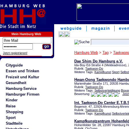
Mein Hamburg Web
Hamburg Web
>
Tag
>
Taekwon
Jetzt registrieren!
Dae Shim Do Hamburg e.V.
Cityguide
Ida-Boy-Ed-Straße 4 (Meldeadresse)
Rubrik:
Taekwon-Do
Essen und Trinken
Weitere Tags:
Kampfkunst
Sport
Selbst
Freizeit und Kultur
Hwan-Oong Taekwondo Hamb
Gesundheit
Marienthaler Straße 171, 20535 Ham
Rubrik:
Taekwon-Do
Hamburg-Service
Weitere Tags:
Selbstverteidigung
Boxe
Bewertung:
Jetz
Hamburger Firmen
Kinder
Int. Taekwon-Do Center E.T.B.
Reise
Bogenstr. 47, 22926 Ahrensburg Ahren
Rubrik:
Taekwon-Do
Shopping
Weitere Tags:
Kampfkunst
Selbstverte
Sport
Kampfkunstzentrum Hohenfel
Stadtteile
Hohenfelder Str. 28, 22087 Hamburg H
Rubrik:
Qi-Gong