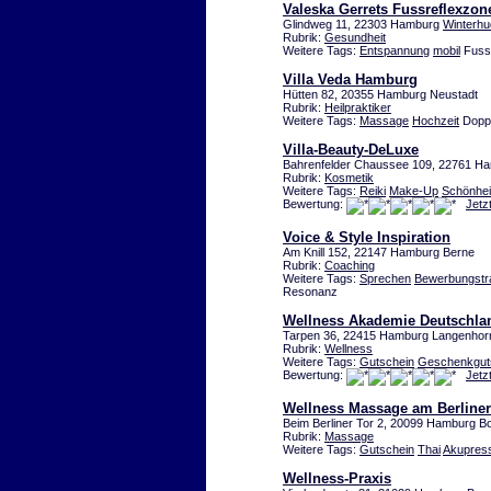
Valeska Gerrets Fussreflexzon
Glindweg 11, 22303 Hamburg
Winterhu
Rubrik:
Gesundheit
Weitere Tags:
Entspannung
mobil
Fuss
Villa Veda Hamburg
Hütten 82, 20355 Hamburg Neustadt
Rubrik:
Heilpraktiker
Weitere Tags:
Massage
Hochzeit
Doppe
Villa-Beauty-DeLuxe
Bahrenfelder Chaussee 109, 22761 H
Rubrik:
Kosmetik
Weitere Tags:
Reiki
Make-Up
Schönhei
Bewertung:
Jetz
Voice & Style Inspiration
Am Knill 152, 22147 Hamburg Berne
Rubrik:
Coaching
Weitere Tags:
Sprechen
Bewerbungstra
Resonanz
Wellness Akademie Deutschla
Tarpen 36, 22415 Hamburg Langenhor
Rubrik:
Wellness
Weitere Tags:
Gutschein
Geschenkgut
Bewertung:
Jetz
Wellness Massage am Berliner
Beim Berliner Tor 2, 20099 Hamburg Bo
Rubrik:
Massage
Weitere Tags:
Gutschein
Thai
Akupres
Wellness-Praxis