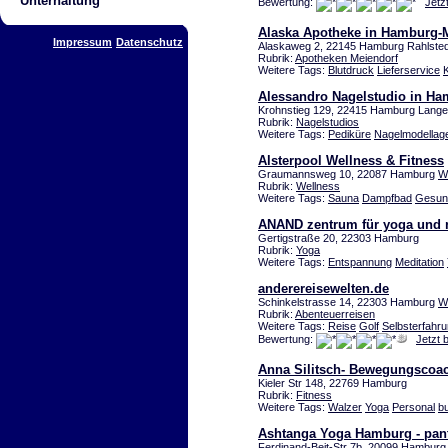
Unterhaltung
Bewertung:
Jetz
Alaska Apotheke in Hamburg-
Impressum
Datenschutz
Alaskaweg 2, 22145 Hamburg Rahlsted
Rubrik:
Apotheken Meiendorf
Weitere Tags:
Blutdruck
Lieferservice
Alessandro Nagelstudio in Ha
Krohnstieg 129, 22415 Hamburg Lang
Rubrik:
Nagelstudios
Weitere Tags:
Pediküre
Nagelmodellag
Alsterpool Wellness & Fitness
Graumannsweg 10, 22087 Hamburg
W
Rubrik:
Wellness
Weitere Tags:
Sauna
Dampfbad
Gesun
ANAND zentrum für yoga und n
Gertigstraße 20, 22303 Hamburg
Rubrik:
Yoga
Weitere Tags:
Entspannung
Meditation
anderereisewelten.de
Schinkelstrasse 14, 22303 Hamburg
W
Rubrik:
Abenteuerreisen
Weitere Tags:
Reise
Golf
Selbsterfahr
Bewertung:
Jetzt 
Anna Silitsch- Bewegungscoa
Kieler Str 148, 22769 Hamburg
Rubrik:
Fitness
Weitere Tags:
Walzer
Yoga
Personal
b
Ashtanga Yoga Hamburg - pan
Ferdinand-Beit-Str 7b, 20099 Hambur