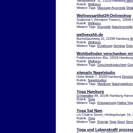
Vierlandenstr. 31, 21029 Hamburg
Berg
Rubrik:
Wellness
Weitere Tags:
Massage
Ayurveda
Shia
Wellnessartikel24-Onlineshop
Südportal 1 (Nordport Towers), 22848 
Rubrik:
Wellness
Weitere Tags:
Kosmetik
Naturkosmetik
wellnesshh.de
Buchsbaumweg 10, 22299 Hamburg
W
Rubrik:
Wellness
Weitere Tags:
Ernährung
Seminar
Ent
Wohlbefinden verschenken mi
Feldhoopstücken 45a, 22529 Hamburg
Rubrik:
Wellness
Weitere Tags:
Geschenkgutschein
Ges
xitenails Nagelstudio
Hohe Weide 7, 20259 hamburg
Eimsbüt
Rubrik:
Nagelstudios
Weitere Tags:
Manikure
Naturnagelver
Yoga Hamburg
Grindelallee
89, 20146 Hamburg Harve
Rubrik:
Yoga
Weitere Tags:
Entspannung
Hatha-Yog
Yoga Sat Nam
c/o Chakra Seven, Herlingsburger 16
Rubrik:
Yoga
Weitere Tags:
Energie
Yoga
Sport
Stre
Yoga und Lebenskraft/ prozess