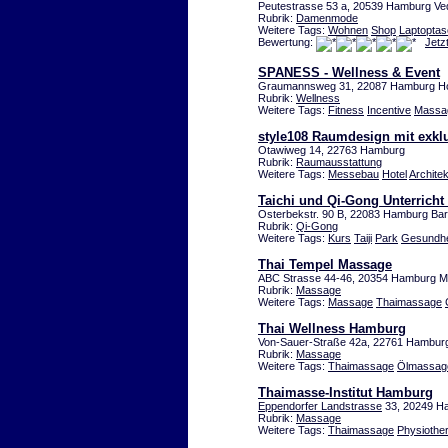
Peutestrasse 53 a, 20539 Hamburg Ve
Rubrik:
Damenmode
Weitere Tags:
Wohnen
Shop
Laptopta
Bewertung:
Jetz
SPANESS - Wellness & Event
Graumannsweg 31, 22087 Hamburg Ho
Rubrik:
Wellness
Weitere Tags:
Fitness
Incentive
Massa
style108 Raumdesign mit exklu
Otawiweg 14, 22763 Hamburg
Rubrik:
Raumausstattung
Weitere Tags:
Messebau
Hotel
Architek
Taichi und Qi-Gong Unterrich
Osterbekstr. 90 B, 22083 Hamburg B
Rubrik:
Qi-Gong
Weitere Tags:
Kurs
Taiji
Park
Gesundhe
Thai Tempel Massage
ABC Strasse 44-46, 20354 Hamburg Mi
Rubrik:
Massage
Weitere Tags:
Massage
Thaimassage
Thai Wellness Hamburg
Von-Sauer-Straße 42a, 22761 Hamburg
Rubrik:
Massage
Weitere Tags:
Thaimassage
Ölmassag
Thaimasse-Institut Hamburg
Eppendorfer Landstrasse
33, 20249 H
Rubrik:
Massage
Weitere Tags:
Thaimassage
Physiothe