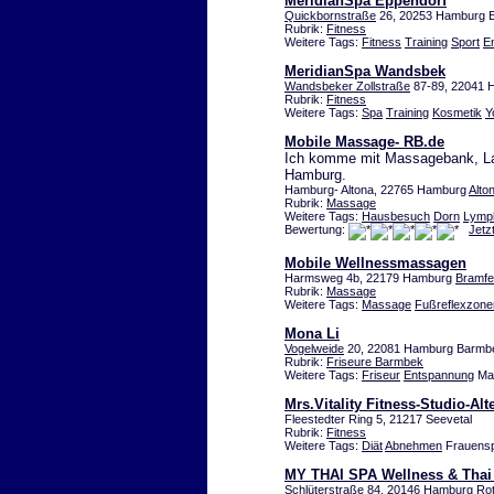
MeridianSpa Eppendorf
Quickbornstraße
26, 20253 Hamburg E
Rubrik:
Fitness
Weitere Tags:
Fitness
Training
Sport
E
MeridianSpa Wandsbek
Wandsbeker Zollstraße
87-89, 22041 
Rubrik:
Fitness
Weitere Tags:
Spa
Training
Kosmetik
Y
Mobile Massage- RB.de
Ich komme mit Massagebank, La
Hamburg.
Hamburg- Altona, 22765 Hamburg
Alto
Rubrik:
Massage
Weitere Tags:
Hausbesuch
Dorn
Lymp
Bewertung:
Jetz
Mobile Wellnessmassagen
Harmsweg 4b, 22179 Hamburg
Bramfe
Rubrik:
Massage
Weitere Tags:
Massage
Fußreflexzon
Mona Li
Vogelweide
20, 22081 Hamburg Barmb
Rubrik:
Friseure Barmbek
Weitere Tags:
Friseur
Entspannung
Mak
Mrs.Vitality Fitness-Studio-Alt
Fleestedter Ring 5, 21217 Seevetal
Rubrik:
Fitness
Weitere Tags:
Diät
Abnehmen
Frauenspo
MY THAI SPA Wellness & Thai
Schlüterstraße 84, 20146 Hamburg R