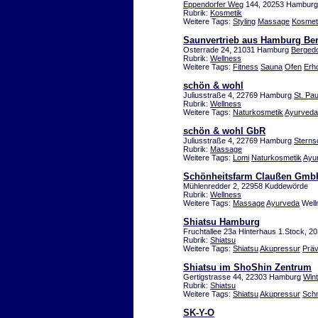
Eppendorfer Weg
144, 20253 Hamburg
Rubrik:
Kosmetik
Weitere Tags:
Styling
Massage
Kosmet
Saunvertrieb aus Hamburg Be
Osterrade 24, 21031 Hamburg
Bergedo
Rubrik:
Wellness
Weitere Tags:
Fitness
Sauna
Ofen
Erh
schön & wohl
Juliusstraße 4, 22769 Hamburg
St. Pau
Rubrik:
Wellness
Weitere Tags:
Naturkosmetik
Ayurveda
schön & wohl GbR
Juliusstraße 4, 22769 Hamburg
Sterns
Rubrik:
Massage
Weitere Tags:
Lomi
Naturkosmetik
Ayu
Schönheitsfarm Claußen GmbH
Mühlenredder 2, 22958 Kuddewörde
Rubrik:
Wellness
Weitere Tags:
Massage
Ayurveda
Well
Shiatsu Hamburg
Fruchtallee 23a Hinterhaus 1.Stock, 
Rubrik:
Shiatsu
Weitere Tags:
Shiatsu
Akupressur
Präv
Shiatsu im ShoShin Zentrum
Gertigstrasse 44, 22303 Hamburg
Win
Rubrik:
Shiatsu
Weitere Tags:
Shiatsu
Akupressur
Sch
SK-Y-O