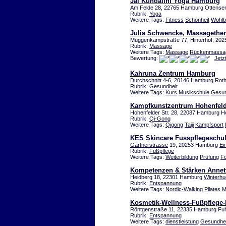
Jai Kundalini Yoga Hamburg
Am Felde 28, 22765 Hamburg Ottense
Rubrik:
Yoga
Weitere Tags:
Fitness
Schönheit
Wohlb
Julia Schwencke, Massagether
Müggenkampstraße 77, Hinterhof, 20
Rubrik:
Massage
Weitere Tags:
Massage
Rückenmassa
Bewertung:
Jetz
Kahruna Zentrum Hamburg
Durchschnitt
4-6, 20146 Hamburg Rot
Rubrik:
Gesundheit
Weitere Tags:
Kurs
Musikschule
Gesun
Kampfkunstzentrum Hohenfel
Hohenfelder Str. 28, 22087 Hamburg H
Rubrik:
Qi-Gong
Weitere Tags:
Qigong
Taiji
Kampfsport
KES Skincare Fusspflegeschu
Gärtnerstrasse
19, 20253 Hamburg
Ei
Rubrik:
Fußpflege
Weitere Tags:
Weiterbildung
Prüfung
F
Kompetenzen & Stärken Annet
Heidberg 18, 22301 Hamburg
Winterhu
Rubrik:
Entspannung
Weitere Tags:
Nordic-Walking
Pilates
M
Kosmetik-Wellness-Fußpflege-I
Röntgenstraße 11, 22335 Hamburg Fuh
Rubrik:
Entspannung
Weitere Tags:
dienstleistung
Gesundhei