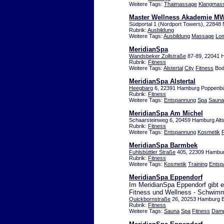
Weitere Tags:
Thaimassage
Klangmas
Master Wellness Akademie MW
Südportal 1 (Nordport Towers), 22848 
Rubrik:
Ausbildung
Weitere Tags:
Ausbildung
Massage
Lo
MeridianSpa
Wandsbeker Zollstraße
87-89, 22041
Rubrik:
Fitness
Weitere Tags:
Alstertal
City
Fitness
Bod
MeridianSpa Alstertal
Heegbarg
6, 22391 Hamburg Poppenbü
Rubrik:
Fitness
Weitere Tags:
Entspannung
Spa
Sauna
MeridianSpa Am Michel
Schaarsteinweg 6, 20459 Hamburg Alts
Rubrik:
Fitness
Weitere Tags:
Entspannung
Kosmetik
MeridianSpa Barmbek
Fuhlsbüttler Straße
405, 22309 Hambu
Rubrik:
Fitness
Weitere Tags:
Kosmetik
Training
Entsp
MeridianSpa Eppendorf
Im MeridianSpa Eppendorf gibt e
Fitness und Wellness - Schwimm
Quickbornstraße
26, 20253 Hamburg E
Rubrik:
Fitness
Weitere Tags:
Sauna
Spa
Fitness
Damp