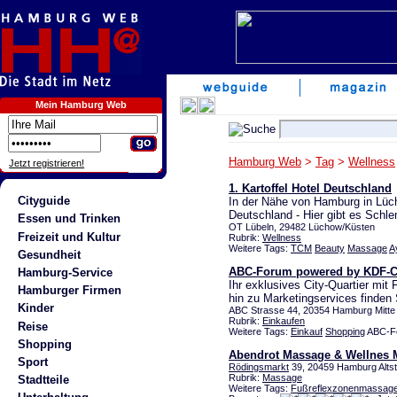
Mein Hamburg Web
Hamburg Web
>
Tag
>
Wellness
Jetzt registrieren!
1. Kartoffel Hotel Deutschland
Cityguide
In der Nähe von Hamburg in Lücho
Deutschland - Hier gibt es Schl
Essen und Trinken
OT Lübeln, 29482 Lüchow/Küsten
Freizeit und Kultur
Rubrik:
Wellness
Weitere Tags:
TCM
Beauty
Massage
A
Gesundheit
ABC-Forum powered by KDF-C
Hamburg-Service
Ihr exklusives City-Quartier mit
Hamburger Firmen
hin zu Marketingservices finden S
Kinder
ABC Strasse 44, 20354 Hamburg Mitte
Rubrik:
Einkaufen
Reise
Weitere Tags:
Einkauf
Shopping
ABC-Fo
Shopping
Abendrot Massage & Wellnes 
Sport
Rödingsmarkt
39, 20459 Hamburg Altst
Rubrik:
Massage
Stadtteile
Weitere Tags:
Fußreflexzonenmassag