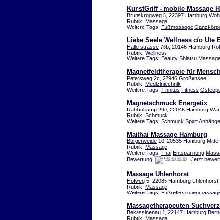
KunstGriff - mobile Massage 
Brunskrogweg 5, 22397 Hamburg Wohld
Rubrik:
Massage
Weitere Tags:
Fußmassage
Ganzkörp
Liebe Seele Wellness c/o Ute 
Hallerstrasse
76b, 20146 Hamburg Ro
Rubrik:
Wellness
Weitere Tags:
Beauty
Shiatsu
Massag
Magnetfeldtherapie für Mensch
Petersweg 2c, 22946 Großensee
Rubrik:
Medizintechnik
Weitere Tags:
Tinnitus
Fitness
Osteop
Magnetschmuck Energetix
Rahlaukamp 29b, 22045 Hamburg Wa
Rubrik:
Schmuck
Weitere Tags:
Schmuck
Sport
Anhänge
Maithai Massage Hamburg
Bürgerweide
10, 20535 Hamburg Mitte
Rubrik:
Massage
Weitere Tags:
Thai
Entspannung
Mass
Bewertung:
Jetzt bewer
Massage Uhlenhorst
Hofweg
5, 22085 Hamburg Uhlenhorst
Rubrik:
Massage
Weitere Tags:
Fußreflexzonenmassag
Massagetherapeuten Suchverz
Bekassinenau 1, 22147 Hamburg Bern
Rubrik:
Massage