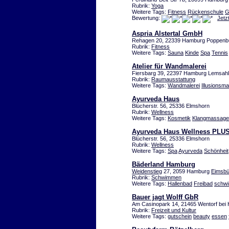
Rubrik:
Yoga
Weitere Tags:
Fitness
Rückenschule
G
Bewertung:
Jetz
Aspria Alstertal GmbH
Rehagen 20, 22339 Hamburg Poppenbü
Rubrik:
Fitness
Weitere Tags:
Sauna
Kinde
Spa
Tennis
Atelier für Wandmalerei
Fiersbarg 39, 22397 Hamburg Lemsahl-
Rubrik:
Raumausstattung
Weitere Tags:
Wandmalerei
Illusionsma
Ayurveda Haus
Blücherstr. 56, 25336 Elmshorn
Rubrik:
Wellness
Weitere Tags:
Kosmetik
Klangmassage
Ayurveda Haus Wellness PLUS
Blücherstr. 56, 25336 Elmshorn
Rubrik:
Wellness
Weitere Tags:
Spa
Ayurveda
Schönheit
Bäderland Hamburg
Weidenstieg
27, 2059 Hamburg
Eimsbüt
Rubrik:
Schwimmen
Weitere Tags:
Hallenbad
Freibad
schw
Bauer jagt Wolff GbR
Am Casinopark 14, 21465 Wentorf bei
Rubrik:
Freizeit und Kultur
Weitere Tags:
gutschein
beauty
essen