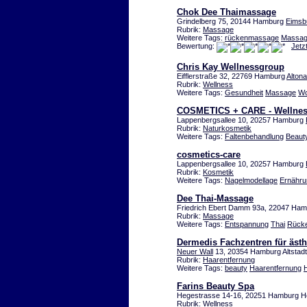
Chok Dee Thaimassage
Grindelberg 75, 20144 Hamburg
Eimsbü
Rubrik:
Massage
Weitere Tags:
rückenmassage
Massa
Bewertung:
Jetz
Chris Kay Wellnessgroup
Eifflerstraße 32, 22769 Hamburg
Altona
Rubrik:
Wellness
Weitere Tags:
Gesundheit
Massage
Wo
COSMETICS + CARE - Wellnes
Lappenbergsallee 10, 20257 Hamburg
Rubrik:
Naturkosmetik
Weitere Tags:
Faltenbehandlung
Beaut
cosmetics-care
Lappenbergsallee 10, 20257 Hamburg
Rubrik:
Kosmetik
Weitere Tags:
Nagelmodellage
Ernähru
Dee Thai-Massage
Friedrich Ebert Damm 93a, 22047 Ha
Rubrik:
Massage
Weitere Tags:
Entspannung
Thai
Rück
Dermedis Fachzentren für äst
Neuer Wall
13, 20354 Hamburg Altstadt
Rubrik:
Haarentfernung
Weitere Tags:
beauty
Haarentfernung
Farins Beauty Spa
Hegestrasse 14-16, 20251 Hamburg Ho
Rubrik:
Wellness