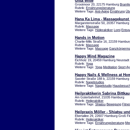
Gitta Witte
Grootmoor 20, 22175 Hamburg
Bramfe
Rubrik:
Ernährungsberatung
Weitere Tags:
Anti-Aging
Ernährung
Üb
Hana Ka Lima - Massagekunst 
Margaretenstraße 50, 20357 Hamburg
Rubrik:
Massage
Weitere Tags:
Heilpraktiker
Lomi
Entsp
Hands in Motion
Charlie-Mills Straße 16, 22159 Hambu
Rubrik:
Massage
Weitere Tags:
Massage
Ganzkörperm
Happy Mind Magazine
Eichholz 19, 20459 Hamburg Neustadt
Rubrik:
Yoga
Weitere Tags:
Yoga
Meditation
Sport
Ay
Happy Nails & Wellness at Ho
Saseler Straße 188 b, 22159 Hamburg
Rubrik:
Nagelstudios
Weitere Tags:
Nagelstudio
Hausbesuc
Heilpraktikerin Sabrina Bittkau
Am Güterbahnhof, 21035 Hamburg
Rubrik:
Heilpraktiker
Weitere Tags:
Shiatsu
Bewegung
Fitne
Heilpraxis Möller - Shiatsu u
Ebertallee 29, 22607 Hamburg Groß Fl
Rubrik:
Heilpraktiker
Weitere Tags:
Ernährungsberatung
Med