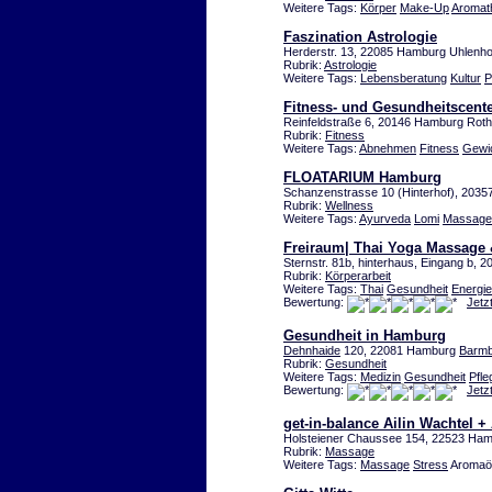
Weitere Tags:
Körper
Make-Up
Aromat
Faszination Astrologie
Herderstr. 13, 22085 Hamburg Uhlenho
Rubrik:
Astrologie
Weitere Tags:
Lebensberatung
Kultur
P
Fitness- und Gesundheitscent
Reinfeldstraße 6, 20146 Hamburg Rot
Rubrik:
Fitness
Weitere Tags:
Abnehmen
Fitness
Gewi
FLOATARIUM Hamburg
Schanzenstrasse 10 (Hinterhof), 203
Rubrik:
Wellness
Weitere Tags:
Ayurveda
Lomi
Massage
Freiraum| Thai Yoga Massage 
Sternstr. 81b, hinterhaus, Eingang b,
Rubrik:
Körperarbeit
Weitere Tags:
Thai
Gesundheit
Energie
Bewertung:
Jetz
Gesundheit in Hamburg
Dehnhaide
120, 22081 Hamburg
Barmb
Rubrik:
Gesundheit
Weitere Tags:
Medizin
Gesundheit
Pfle
Bewertung:
Jetz
get-in-balance Ailin Wachtel +
Holsteiener Chaussee 154, 22523 Ha
Rubrik:
Massage
Weitere Tags:
Massage
Stress
Aromaö