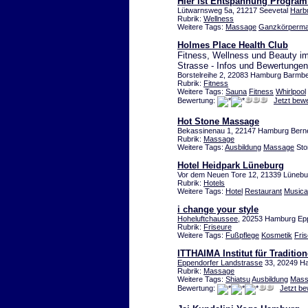
Hier ist Entspannung Progra
Lütwarnsweg 5a, 21217 Seevetal
Harb
Rubrik:
Wellness
Weitere Tags:
Massage
Ganzkörperm
Holmes Place Health Club
Fitness, Wellness und Beauty 
Strasse - Infos und Bewertung
Borstelreihe 2, 22083 Hamburg Barmb
Rubrik:
Fitness
Weitere Tags:
Sauna
Fitness
Whirlpool
Bewertung:
Jetzt bew
Hot Stone Massage
Bekassinenau 1, 22147 Hamburg Bern
Rubrik:
Massage
Weitere Tags:
Ausbildung
Massage
Sto
Hotel Heidpark Lüneburg
Vor dem Neuen Tore 12, 21339 Lünebu
Rubrik:
Hotels
Weitere Tags:
Hotel
Restaurant
Musica
i change your style
Hoheluftchaussee
, 20253 Hamburg Ep
Rubrik:
Friseure
Weitere Tags:
Fußpflege
Kosmetik
Fri
ITTHAIMA Institut für Traditio
Eppendorfer Landstrasse
33, 20249 H
Rubrik:
Massage
Weitere Tags:
Shiatsu
Ausbildung
Mass
Bewertung:
Jetzt b