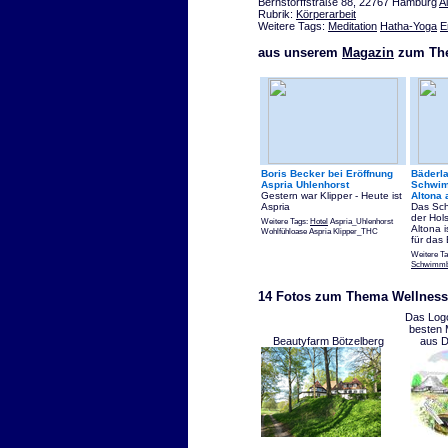
Bernstorffstraße 88, 22767 Hamburg
A
Rubrik:
Körperarbeit
Weitere Tags:
Meditation
Hatha-Yoga
E
aus unserem
Magazin
zum The
Boris Becker bei Eröffnung
Bäderla
Aspria Uhlenhorst
Schwim
Gestern war Klipper - Heute ist
Altona 
Aspria
Das Sc
der Hol
Weitere Tags:
Hotel
Aspria_Uhlenhorst
Altona i
Wohlfühloase Aspria Klipper_THC
für das
Weitere T
Schwimm
14 Fotos zum Thema Wellness
Das Logo
besten 
Beautyfarm Bötzelberg
aus D