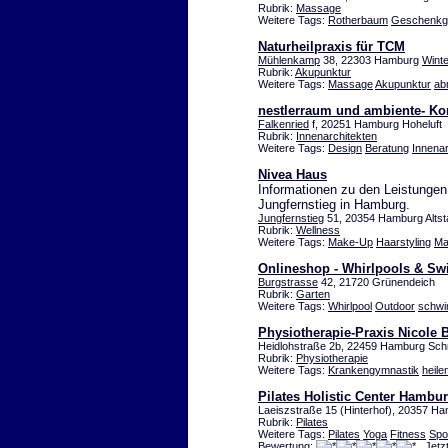
Rubrik:
Massage
Weitere Tags:
Rotherbaum
Geschenkg
Naturheilpraxis für TCM
Mühlenkamp
38, 22303 Hamburg
Wint
Rubrik:
Akupunktur
Weitere Tags:
Massage
Akupunktur
ab
nestlerraum und ambiente- Ko
Falkenried
f, 20251 Hamburg Hoheluft
Rubrik:
Innenarchitekten
Weitere Tags:
Design
Beratung
Innenar
Nivea Haus
Informationen zu den Leistunge
Jungfernstieg in Hamburg.
Jungfernstieg
51, 20354 Hamburg Altst
Rubrik:
Wellness
Weitere Tags:
Make-Up
Haarstyling
Ma
Onlineshop - Whirlpools & S
Burgstrasse
42, 21720 Grünendeich
Rubrik:
Garten
Weitere Tags:
Whirlpool
Outdoor
schw
Physiotherapie-Praxis Nicole 
Heidlohstraße 2b, 22459 Hamburg Sch
Rubrik:
Physiotherapie
Weitere Tags:
Krankengymnastik
heile
Pilates Holistic Center Hambu
Laeiszstraße 15 (Hinterhof), 20357 H
Rubrik:
Pilates
Weitere Tags:
Pilates
Yoga
Fitness
Spo
Bewertung:
Jetz