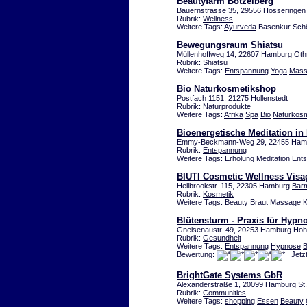
Beautyfarm Bötzelberg
Bauernstrasse 35, 29556 Hösseringen
Rubrik:
Wellness
Weitere Tags:
Ayurveda
Basenkur Schö
Bewegungsraum Shiatsu
Müllenhoffweg 14, 22607 Hamburg Ot
Rubrik:
Shiatsu
Weitere Tags:
Entspannung
Yoga
Mass
Bio Naturkosmetikshop
Postfach 1151, 21275 Hollenstedt
Rubrik:
Naturprodukte
Weitere Tags:
Afrika
Spa
Bio
Naturkosm
Bioenergetische Meditation i
Emmy-Beckmann-Weg 29, 22455 Hamb
Rubrik:
Entspannung
Weitere Tags:
Erholung
Meditation
Ent
BIUTI Cosmetic Wellness Visag
Hellbrookstr. 115, 22305 Hamburg
Bar
Rubrik:
Kosmetik
Weitere Tags:
Beauty
Braut
Massage
K
Blütensturm - Praxis für Hyp
Gneisenaustr. 49, 20253 Hamburg Hohe
Rubrik:
Gesundheit
Weitere Tags:
Entspannung
Hypnose
B
Bewertung:
Jetz
BrightGate Systems GbR
Alexanderstraße 1, 20099 Hamburg
St
Rubrik:
Communities
Weitere Tags:
shopping
Essen
Beauty