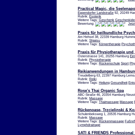
Practical Magic, die Seelenap
Eppendorfer Landstraße
92, 20249 Ha
Rubrik:
Esoterik
Weitere Tags:
Geschenk
Geschenkide
Bewertung:
Jetz
Praxis für heilkundliche Psyc
Am Hehsel 38, 22339 Hamburg Hummel
Rubrik:
Shiatsu
Weitere Tags:
Körpertherapie
Psychoth
Praxis für Physiotherapie un
Osterstrasse 141, 20255 Hamburg
Eim
Rubrik:
Physiotherapie
Weitere Tags:
Rückenschule
Sport
Phy
Reikianwendungen in Hamburg
Treudelberg 63, 22397 Hamburg Lemsah
Rubrik:
Reiki
Weitere Tags:
Heilung
Gesundheit
Ent
Rose's Thai Organic Spa
ABC-Straße 46, 20354 Hamburg Neust
Rubrik:
Massage
Weitere Tags:
Thaimassage
Massage
Rückenoase, Trzcielinski & K
Schulenbeksweg 1, 20535 Hamburg 
Rubrik:
Massage
Weitere Tags:
Rückenmassage
Fußre
Lymphdrainage
SATI & FRIENDS Professional