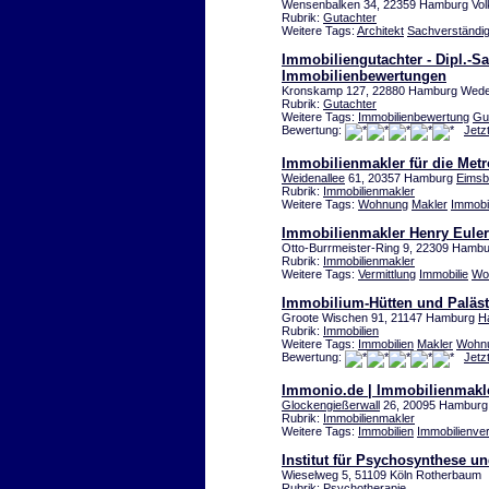
Wensenbalken 34, 22359 Hamburg Vol
Rubrik:
Gutachter
Weitere Tags:
Architekt
Sachverständi
Immobiliengutachter - Dipl.-Sa
Immobilienbewertungen
Kronskamp 127, 22880 Hamburg Wede
Rubrik:
Gutachter
Weitere Tags:
Immobilienbewertung
Gu
Bewertung:
Jetz
Immobilienmakler für die Met
Weidenallee
61, 20357 Hamburg
Eimsbü
Rubrik:
Immobilienmakler
Weitere Tags:
Wohnung
Makler
Immobil
Immobilienmakler Henry Euler
Otto-Burrmeister-Ring 9, 22309 Hamb
Rubrik:
Immobilienmakler
Weitere Tags:
Vermittlung
Immobilie
Wo
Immobilium-Hütten und Paläs
Groote Wischen 91, 21147 Hamburg
H
Rubrik:
Immobilien
Weitere Tags:
Immobilien
Makler
Wohn
Bewertung:
Jetz
Immonio.de | Immobilienmakle
Glockengießerwall
26, 20095 Hamburg
Rubrik:
Immobilienmakler
Weitere Tags:
Immobilien
Immobilienve
Institut für Psychosynthese u
Wieselweg 5, 51109 Köln Rotherbaum
Rubrik:
Psychotherapie