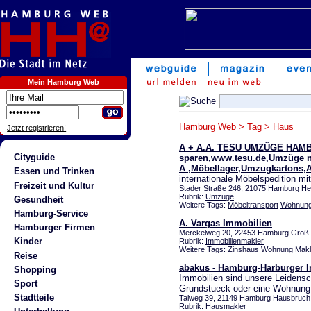
Mein Hamburg Web
Hamburg Web
>
Tag
>
Haus
Jetzt registrieren!
A + A.A. TESU UMZÜGE HA
Cityguide
sparen,www.tesu.de,Umzüge n
A ,Möbellager,Umzugkartons,A
Essen und Trinken
internationale Möbelspedition mit
Freizeit und Kultur
Stader Straße 246, 21075 Hamburg He
Rubrik:
Umzüge
Gesundheit
Weitere Tags:
Möbeltransport
Wohnun
Hamburg-Service
A. Vargas Immobilien
Hamburger Firmen
Merckelweg 20, 22453 Hamburg Groß 
Kinder
Rubrik:
Immobilienmakler
Weitere Tags:
Zinshaus
Wohnung
Makl
Reise
abakus - Hamburg-Harburger
Shopping
Immobilien sind unsere Leidensc
Sport
Grundstueck oder eine Wohnung
Stadtteile
Talweg 39, 21149 Hamburg Hausbruch
Rubrik:
Hausmakler