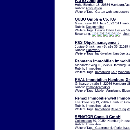
PATIO Antiques
Hohe Bleichen 18, 20354 Hamburg Alts
Rubrik:
Antiquitäten
Weitere Tags:
Garten
wohnaccessoire
QUBO Gmbh & Co. KG
Gasstrasse 18 / Haus 1, 22761 Hamb
Rubrik:
Designmöbel
Weitere Tags:
Design
Italien
Hocker
St
Bewertung:
Jetz
R&S-Objektmanagement
Justus-Brinckmann-Straße 35, 21029
Rubrik:
Handwerk
Weitere Tags:
handwerker
Umzüge
tis
Rahmann Immobilien Immobil
Niendorfer Weg 10, 22453 Hamburg Gr
Rubrik:
Immobilien
Weitere Tags:
Immobilien
Kauf
Wohnun
REAL Immobilien Hamburg 
Grillparzerstraße 8, 22086 Hamburg U
Rubrik:
Immobilienmakler
Weitere Tags:
Makler
Vermietung
Eige
Remax Immobilienwelt Immobi
Leistikowstieg 19, 22607 Hamburg Gro
Rubrik:
Immobilienmakler
Weitere Tags:
Immobilien
Bewertung
Ve
SENATOR Consult GmbH
Colonnaden
70, 20354 Hamburg Neust
Rubrik:
Immobilien
Weitere Tags:
Gastronomie
Ferienhau