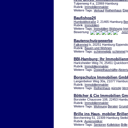
Tulpenweg 4 a, 22869 Hamburg
Rubrik:
Immobilienmakler
Weitere Tags:
Verkauf
Reihenhaus
Eig
Baufishop24
Humboldtstraße
2, 21465 Hamburg
Ber
Rubrik:
Immobilien
Weitere Tags:
Immobilien
Wohnung
Imm
Bewertung:
Jetz
Bautenschutzgewerbe
Falkenried
b, 20251 Hamburg Eppendo
Rubrik:
Bauen und Wohnen
Weitere Tags:
schimmelpilz
schimmel
h
BBI-Hamburg: Ihr Immobilien
Harksheider-Weg 74, 25451 Quickbor
Rubrik:
Immobilienmakler
Weitere Tags:
Doppelhaushälfte
Alstert
Borgschulze Immobilien Gmb
Langenbeker Weg 30a, 21077 Hambur
Rubrik:
Immobilienmakler
Weitere Tags:
Reihenhaus
günstig
Ver
Böttcher & Cie Immobilien G
Borsteler Chaussee 108, 22453 Hambu
Rubrik:
Immobilienmakler
Weitere Tags:
Wohnung
Berater
Grund
Brille ins Haus, mobiler Brille
Borchertring 51, 22309 Hamburg Steil
Rubrik:
Augenoptiker
Weitere Tags:
Senioren
Kollektion
Brille