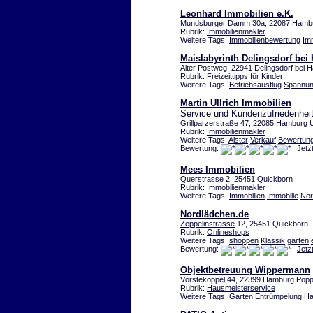
Leonhard Immobilien e.K.
Mundsburger Damm 30a, 22087 Hambu
Rubrik:
Immobilienmakler
Weitere Tags:
Immobilienbewertung
Im
Maislabyrinth Delingsdorf be
Alter Postweg, 22941 Delingsdorf bei
Rubrik:
Freizeittipps für Kinder
Weitere Tags:
Betriebsausflug
Spannu
Martin Ullrich Immobilien
Service und Kundenzufriedenheit 
Grillparzerstraße 47, 22085 Hamburg 
Rubrik:
Immobilienmakler
Weitere Tags:
Alster
Verkauf
Bewertun
Bewertung:
Jetz
Mees Immobilien
Querstrasse 2, 25451 Quickborn
Rubrik:
Immobilienmakler
Weitere Tags:
Immobilien
Immobilie
Nor
Nordlädchen.de
Zeppelinstrasse
12, 25451 Quickborn
Rubrik:
Onlineshops
Weitere Tags:
shoppen
Klassik
garten
Bewertung:
Jetz
Objektbetreuung Wippermann
Vörstekoppel 44, 22399 Hamburg Popp
Rubrik:
Hausmeisterservice
Weitere Tags:
Garten
Entrümpelung
Ha