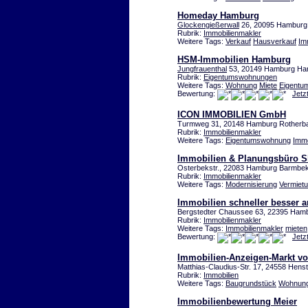
Homeday Hamburg
Glockengießerwall
26, 20095 Hamburg
Rubrik:
Immobilienmakler
Weitere Tags:
Verkauf
Hausverkauf
Im
HSM-Immobilien Hamburg
Jungfrauenthal
53, 20149 Hamburg Ha
Rubrik:
Eigentumswohnungen
Weitere Tags:
Wohnung
Miete
Eigentu
Bewertung:
Jetz
ICON IMMOBILIEN GmbH
Turmweg 31, 20148 Hamburg Rother
Rubrik:
Immobilienmakler
Weitere Tags:
Eigentumswohnung
Immo
Immobilien & Planungsbüro
Osterbekstr., 22083 Hamburg Barmbe
Rubrik:
Immobilienmakler
Weitere Tags:
Modernisierung
Vermiet
Immobilien schneller besser a
Bergstedter Chaussee 63, 22395 Hamb
Rubrik:
Immobilienmakler
Weitere Tags:
Immobilienmakler
mieten
Bewertung:
Jetz
Immobilien-Anzeigen-Markt v
Matthias-Claudius-Str. 17, 24558 Hens
Rubrik:
Immobilien
Weitere Tags:
Baugrundstück
Wohnun
Immobilienbewertung Meier