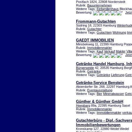
Postfach 1824, 22808 Norderstedt
Rubrik:
Bauunternehmen
Weitere Tags:
Einfamilienhaus
Blockha
Bewertung:
Jetz
Frommann-Gutachten
Südring 18, 22303 Hamburg
Winterhud
Rubrik:
Gutachter
Weitere Tags:
Gutachten
Wohnung
Imm
GAEDT IMMOBILIEN
Minsbekweg 11, 22399 Hamburg Poppe
Rubrik:
Immobilienmakler
Weitere Tags:
Kauf
Verkauf
Makler
Villa
Bewertung:
Jetz
Getränke Handel Hamburg, Inh.
Bürgerweide
42, 20535 Hamburg Borgf
Rubrik:
Getränke
Weitere Tags:
Getränke
Lieferung
Getr
Getränke-Service Benstein
Alsterdorfer Str. 268, 22297 Hamburg A
Rubrik:
Eventausstattung
Weitere Tags:
Bier
Mineralwasser
Getr
Günther & Günther GmbH
Heegbarg
89a, 22395 Hamburg Sasel
Rubrik:
Immobilienmakler
Weitere Tags:
Immobilienmakler
verkau
Gutachterbüro - Dipl.-Sachvers
Immobilienbewertungen
Kronskamp 127, 22880 Wedel Wedel