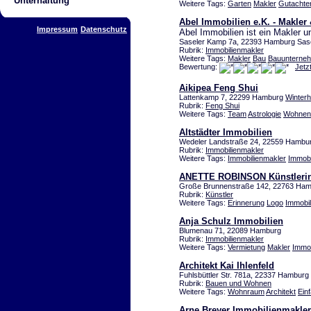
Unterhaltung
Weitere Tags:
Garten
Makler
Gutachte
Abel Immobilien e.K. - Makler
Impressum
Datenschutz
Abel Immobilien ist ein Makler 
Saseler Kamp 7a, 22393 Hamburg Sas
Rubrik:
Immobilienmakler
Weitere Tags:
Makler
Bau
Bauunterne
Bewertung:
Jetz
Aikipea Feng Shui
Lattenkamp 7, 22299 Hamburg
Winter
Rubrik:
Feng Shui
Weitere Tags:
Team
Astrologie
Wohnen
Altstädter Immobilien
Wedeler Landstraße 24, 22559 Hambu
Rubrik:
Immobilienmakler
Weitere Tags:
Immobilienmakler
Immobi
ANETTE ROBINSON Künstleri
Große Brunnenstraße 142, 22763 Ha
Rubrik:
Künstler
Weitere Tags:
Erinnerung
Logo
Immobil
Anja Schulz Immobilien
Blumenau 71, 22089 Hamburg
Rubrik:
Immobilienmakler
Weitere Tags:
Vermietung
Makler
Immob
Architekt Kai Ihlenfeld
Fuhlsbüttler Str. 781a, 22337 Hamburg
Rubrik:
Bauen und Wohnen
Weitere Tags:
Wohnraum
Architekt
Ein
Arne Breyer Immobilienmakler