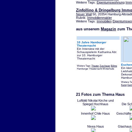
Weitere Tags:
Eigentumswohnung
Immo
Zinfollino & Dringelburg Imm
Neuer Wall
50, 20354 Hamburg Altstadt
Rubrik:
Immobilienmakler
Weitere Tags:
Immobilien
Eigentumswo
aus unserem
Magazin
zum Th
10 Jahre Hamburger
Theaternacht
Ein Interview mit der
Schauspielerin Katharina Abt
zur 10. Hamburger
Theaternacht
Eschen
Weitere Tags:
Theater
Zuschauer
Bühne
Ein klei
Hamburger Theaternacht Winterhude
Liebhab
Dekorati
Hambur
Weitere T
Kunst
Gart
21 Fotos zum Thema Haus
Luftbild Nikolai Kirche und
Spiegel Hochhaus
Die Sc
Innenhof Chile Haus
Geschäfte 
Nivea Haus
Glashaus 