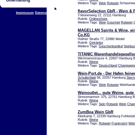
Unterhaltung
Weitere Tags:
Wein
Rotwein
Schaumwei
flavorSelection GbR - Wein & 
Impressum
Datenschutz
Tribünenweg 22, 22111 Hamburg
Rubrik:
Onlineshops
Weitere Tags:
Wein
Gourmet
Rotwein
MAGELLAN Spirits & Wine, ei
Co.KG
Holmer Straße 77, 22880 Wedel
Rubrik:
Getränke
Weitere Tags:
Geschenkartikel
Spiritu
TITANIC Warenhandelsgesells
Wichmannstrasse 4, 22607 Hamburg B
Rubrik:
Weine
Weitere Tags:
Deutschland
Champagn
Wein-Port.de - Der Hafen feine
Schulterblatt
58, 20357 Hamburg
Ster
Rubrik:
Weine
Weitere Tags:
Wein
Rotwein
Weinhande
Weinoutlet... gute Weine, gute
Stresemannstr. 375, 22761 Hamburg B
Rubrik:
Weine
Weitere Tags:
Sekt
Rotwein
Wein
Cham
ZumBoa Wein GbR
Kleekamp 7, 22339 Hamburg Fuhlsbütt
Rubrik:
Weine
Weitere Tags:
Rotwein
Frankreich
Wei