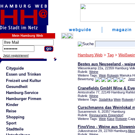
Mein Hamburg Web
Hamburg Web
>
Tag
>
Weißwei
Jetzt registrieren!
Bestes aus Neuseeland - waipa
Cityguide
Wiesenkamp 22a, 22359 Hamburg Volk
Rubrik:
Weine
Essen und Trinken
Weitere Tags:
Wein
Rotwein
Manuka Ho
Bewertung:
Jetz
Freizeit und Kultur
Gesundheit
Cranefields GmbH Wine & Eve
Hamburg-Service
Amtsstraße 77, 22149 Hamburg Rahlst
Rubrik:
Weine
Hamburger Firmen
Weitere Tags:
Südafrika
Wein
Rotwein
Kinder
Curschmanns das Weinlokal mi
Reise
Susannenstr. 6, 20357 Hamburg
Rubrik:
Restaurants Eppendorf
Shopping
Weitere Tags:
Wein
Käse
Rotwein
Capp
Sport
FinoVino - Weine aus Sloweni
Stadtteile
Juliusstrasse 29, 22769 Hamburg
Alto
Rubrik:
Weine