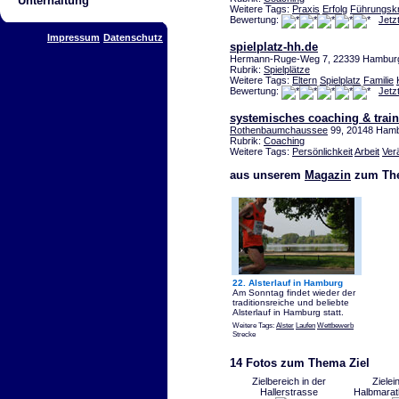
Unterhaltung
Weitere Tags:
Praxis
Erfolg
Führungskr
Bewertung:
Jetz
Impressum
Datenschutz
spielplatz-hh.de
Hermann-Ruge-Weg 7, 22339 Hamburg
Rubrik:
Spielplätze
Weitere Tags:
Eltern
Spielplatz
Familie
Bewertung:
Jetz
systemisches coaching & trai
Rothenbaumchaussee
99, 20148 Ham
Rubrik:
Coaching
Weitere Tags:
Persönlichkeit
Arbeit
Ver
aus unserem
Magazin
zum The
22. Alsterlauf in Hamburg
Am Sonntag findet wieder der
traditionsreiche und beliebte
Alsterlauf in Hamburg statt.
Weitere Tags:
Alster
Laufen
Wettbewerb
Strecke
14 Fotos zum Thema Ziel
Zielbereich in der
Zielei
Hallerstrasse
Halbmara