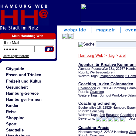
Mein Hamburg Web
Hamburg Web
>
Tag
>
Ziel
Jetzt registrieren!
Agentur für Kreative Kommuni
Cityguide
Altonaer Poststraße 13a, 22767 Hamb
Rubrik:
Werbeagenturen
Essen und Trinken
Weitere Tags:
Imagebroschüre
E-Com
Freizeit und Kultur
Coaching in den Colonnaden
Gesundheit
Colonnaden
21, 20354 Hamburg Hambu
Rubrik:
Coaching
Hamburg-Service
Weitere Tags:
Burnout
Work-Life-Bala
Hamburger Firmen
Coaching Schueling
Kinder
Buchenallee 18, 22529 Hamburg Eppen
Rubrik:
Coaching
Reise
Weitere Tags:
Job
Beratung
Coaching
Shopping
Bewertung:
Jetz
Sport
Coaching-Praxis
Stadtteile
Hanssensweg 3, 22303 Hamburg
Wint
Rubrik:
Coaching