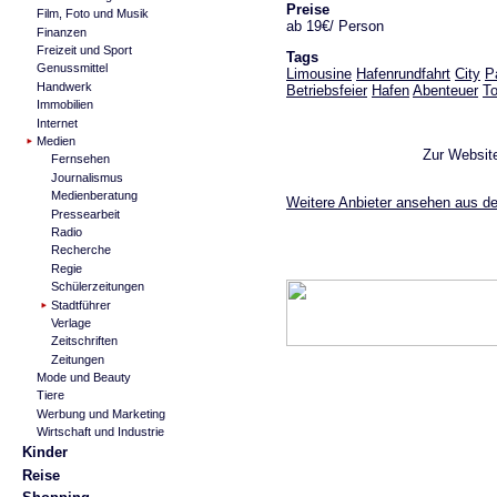
Preise
Film, Foto und Musik
ab 19€/ Person
Finanzen
Freizeit und Sport
Tags
Genussmittel
Limousine
Hafenrundfahrt
City
P
Handwerk
Betriebsfeier
Hafen
Abenteuer
To
Immobilien
Internet
Medien
Zur Websit
Fernsehen
Journalismus
Medienberatung
Weitere Anbieter ansehen aus de
Pressearbeit
Radio
Recherche
Regie
Schülerzeitungen
Stadtführer
Verlage
Zeitschriften
Zeitungen
Mode und Beauty
Tiere
Werbung und Marketing
Wirtschaft und Industrie
Kinder
Reise