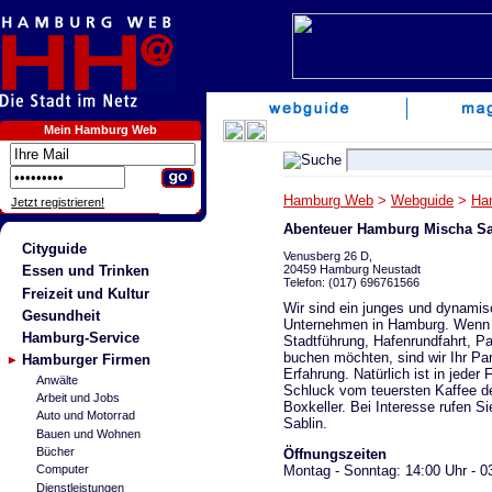
Mein Hamburg Web
Hamburg Web
>
Webguide
>
Ha
Jetzt registrieren!
Abenteuer Hamburg Mischa Sa
Cityguide
Venusberg 26 D,
20459 Hamburg Neustadt
Essen und Trinken
Telefon: (017) 696761566
Freizeit und Kultur
Wir sind ein junges und dynami
Gesundheit
Unternehmen in Hamburg. Wenn 
Hamburg-Service
Stadtführung, Hafenrundfahrt, Pa
buchen möchten, sind wir Ihr Par
Hamburger Firmen
Erfahrung. Natürlich ist in jeder
Anwälte
Schluck vom teuersten Kaffee der
Arbeit und Jobs
Boxkeller. Bei Interesse rufen S
Auto und Motorrad
Sablin.
Bauen und Wohnen
Bücher
Öffnungszeiten
Montag - Sonntag: 14:00 Uhr - 0
Computer
Dienstleistungen