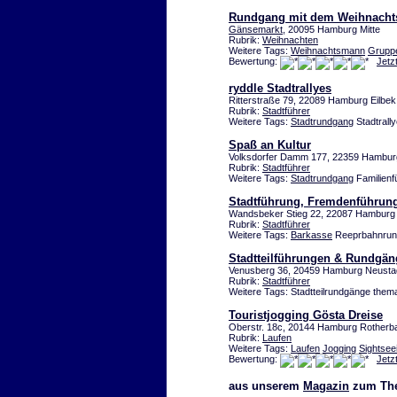
Rundgang mit dem Weihnach
Gänsemarkt
, 20095 Hamburg Mitte
Rubrik:
Weihnachten
Weitere Tags:
Weihnachtsmann
Grupp
Bewertung:
Jetz
ryddle Stadtrallyes
Ritterstraße 79, 22089 Hamburg Eilbek
Rubrik:
Stadtführer
Weitere Tags:
Stadtrundgang
Stadtrall
Spaß an Kultur
Volksdorfer Damm 177, 22359 Hambur
Rubrik:
Stadtführer
Weitere Tags:
Stadtrundgang
Familienf
Stadtführung, Fremdenführun
Wandsbeker Stieg 22, 22087 Hamburg
Rubrik:
Stadtführer
Weitere Tags:
Barkasse
Reeprbahnrun
Stadtteilführungen & Rundgä
Venusberg 36, 20459 Hamburg Neusta
Rubrik:
Stadtführer
Weitere Tags: Stadtteilrundgänge them
Touristjogging Gösta Dreise
Oberstr. 18c, 20144 Hamburg Rother
Rubrik:
Laufen
Weitere Tags:
Laufen
Jogging
Sightsee
Bewertung:
Jetz
aus unserem
Magazin
zum The