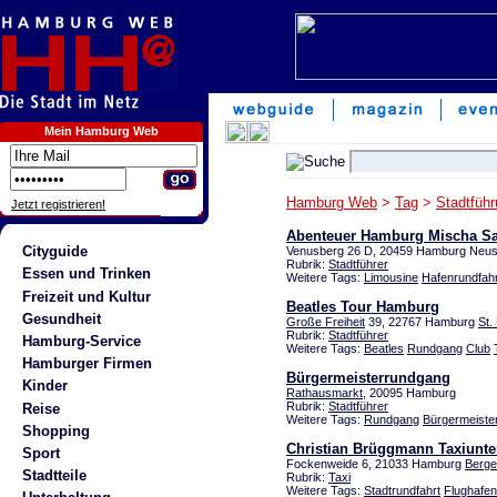
Mein Hamburg Web
Hamburg Web
>
Tag
>
Stadtfüh
Jetzt registrieren!
Abenteuer Hamburg Mischa Sa
Cityguide
Venusberg 26 D, 20459 Hamburg Neus
Rubrik:
Stadtführer
Essen und Trinken
Weitere Tags:
Limousine
Hafenrundfahr
Freizeit und Kultur
Beatles Tour Hamburg
Gesundheit
Große Freiheit
39, 22767 Hamburg
St.
Rubrik:
Stadtführer
Hamburg-Service
Weitere Tags:
Beatles
Rundgang
Club
Hamburger Firmen
Bürgermeisterrundgang
Kinder
Rathausmarkt
, 20095 Hamburg
Rubrik:
Stadtführer
Reise
Weitere Tags:
Rundgang
Bürgermeiste
Shopping
Christian Brüggmann Taxiunt
Sport
Fockenweide 6, 21033 Hamburg
Berge
Stadtteile
Rubrik:
Taxi
Weitere Tags:
Stadtrundfahrt
Flughafen