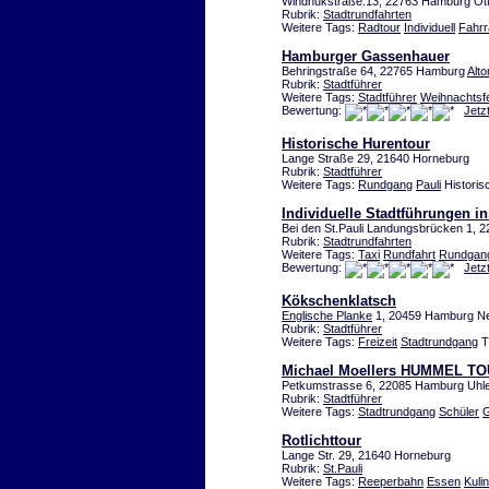
Windhukstraße.13, 22763 Hamburg Ot
Rubrik:
Stadtrundfahrten
Weitere Tags:
Radtour
Individuell
Fahrr
Hamburger Gassenhauer
Behringstraße 64, 22765 Hamburg
Alto
Rubrik:
Stadtführer
Weitere Tags:
Stadtführer
Weihnachtsfe
Bewertung:
Jetz
Historische Hurentour
Lange Straße 29, 21640 Horneburg
Rubrik:
Stadtführer
Weitere Tags:
Rundgang
Pauli
Histori
Individuelle Stadtführungen 
Bei den St.Pauli Landungsbrücken 1,
Rubrik:
Stadtrundfahrten
Weitere Tags:
Taxi
Rundfahrt
Rundgan
Bewertung:
Jetz
Kökschenklatsch
Englische Planke
1, 20459 Hamburg Ne
Rubrik:
Stadtführer
Weitere Tags:
Freizeit
Stadtrundgang
T
Michael Moellers HUMMEL T
Petkumstrasse 6, 22085 Hamburg Uhl
Rubrik:
Stadtführer
Weitere Tags:
Stadtrundgang
Schüler
G
Rotlichttour
Lange Str. 29, 21640 Horneburg
Rubrik:
St.Pauli
Weitere Tags:
Reeperbahn
Essen
Kuli