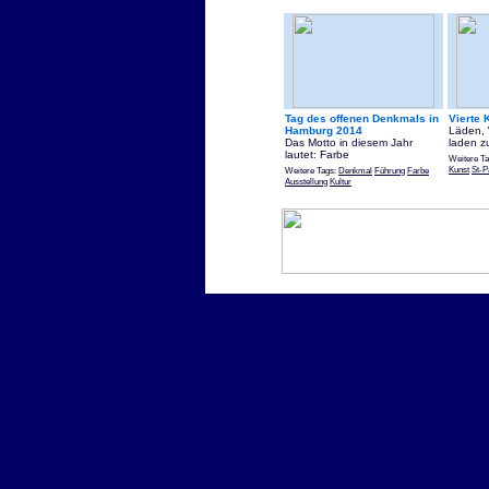
Tag des offenen Denkmals in
Vierte 
Hamburg 2014
Läden, 
Das Motto in diesem Jahr
laden z
lautet: Farbe
Weitere T
Kunst
St-P
Weitere Tags:
Denkmal
Führung
Farbe
Ausstellung
Kultur