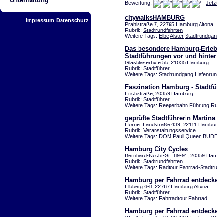
Unterhaltung
Bewertung:
Jetz
citywalksHAMBURG
Impressum
Datenschutz
Prahlstraße 7, 22765 Hamburg
Altona
Rubrik:
Stadtrundfahrten
Weitere Tags:
Elbe
Alster
Stadtrundgan
Das besondere Hamburg-Erlebni
Stadtführungen vor und hinter
Glasbläserhöfe 5b, 21035 Hamburg
Rubrik:
Stadtführer
Weitere Tags:
Stadtrundgang
Hafenrun
Faszination Hamburg - Stadt
Erichstraße
, 20359 Hamburg
Rubrik:
Stadtführer
Weitere Tags:
Reeperbahn
Führung
Ru
geprüfte Stadtführerin Martin
Horner Landstraße 439, 22111 Hambu
Rubrik:
Veranstaltungsservice
Weitere Tags:
DOM
Pauli
Queen
BUDE 
Hamburg City Cycles
Bernhard-Nocht-Str. 89-91, 20359 Ha
Rubrik:
Stadtrundfahrten
Weitere Tags:
Radtour
Fahrrad-Stadtru
Hamburg per Fahrrad entdeck
Elbberg 6-8, 22767 Hamburg
Altona
Rubrik:
Stadtführer
Weitere Tags:
Fahrradtour
Fahrrad
Hamburg per Fahrrad entdeck