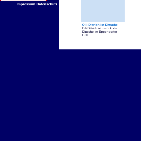
Impressum
Datenschutz
Olli Dittrich ist Dittsche
Olli Dittrich ist zurück als
Dittsche im Eppendorfer
Grill.