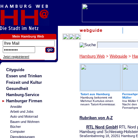
Mein Hamburg Web
Hamburg Web
>
Webguide
>
Ha
Jetzt registrieren!
Cityguide
Essen und Trinken
Freizeit und Kultur
Gesundheit
Hamburg-Service
Tatort aus Hamburg
Fernsehpre
Hamburg bekommt mit
Müller
Hamburger Firmen
Mehmut Kurtulus einen
Ina Müller 
neuen Tatort-Kommissar.
Nacht den
Anwälte
Fernsehpr
Arbeit und Jobs
Auto und Motorrad
Rubriken von A-Z
Bauen und Wohnen
RTL Nord GmbH
RTL Nord p
Bücher
Hamburg und Schleswig-Holstein
Computer
Straßenbahnring 18, 20251 Hamburg Ep
Dienstleistungen