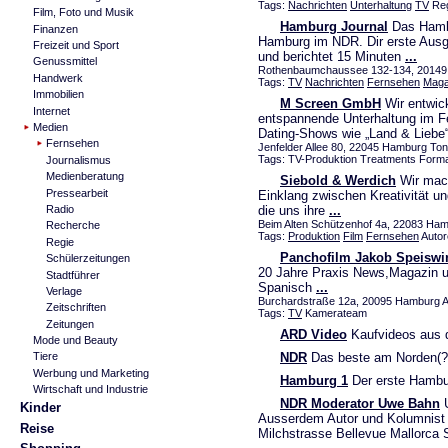
Tags:
Nachrichten
Unterhaltung
TV
Reg
Film, Foto und Musik
Hamburg Journal
Das Hambu
Finanzen
Hamburg im NDR. Dir erste Ausg
Freizeit und Sport
und berichtet 15 Minuten
...
Genussmittel
Rothenbaumchaussee 132-134, 2014
Handwerk
Tags:
TV
Nachrichten
Fernsehen
Maga
Immobilien
M Screen GmbH
Wir entwic
Internet
entspannende Unterhaltung im F
Medien
Dating-Shows wie „Land & Liebe
Fernsehen
Jenfelder Allee 80, 22045 Hamburg Ton
Tags: TV-Produktion Treatments Form
Journalismus
Medienberatung
Siebold & Werdich
Wir mach
Pressearbeit
Einklang zwischen Kreativität un
die uns ihre
...
Radio
Beim Alten Schützenhof 4a, 22083 Ha
Recherche
Tags:
Produktion
Film
Fernsehen
Auto
Regie
Panchofilm Jakob Speiswi
Schülerzeitungen
20 Jahre Praxis News,Magazin 
Stadtführer
Spanisch
...
Verlage
Burchardstraße 12a, 20095 Hamburg Al
Zeitschriften
Tags:
TV
Kamerateam
Zeitungen
ARD Video
Kaufvideos aus d
Mode und Beauty
NDR
Das beste am Norden(?
Tiere
Werbung und Marketing
Hamburg 1
Der erste Hambur
Wirtschaft und Industrie
NDR Moderator Uwe Bahn
U
Kinder
Ausserdem Autor und Kolumnist 
Reise
Milchstrasse Bellevue Mallorca 