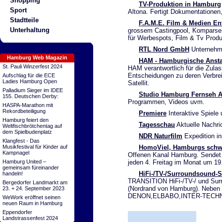
Shopping
TV-Produktion in Hamburg
Sport
Altona. Fertigt Dokumentationen
Stadtteile
F.A.M.E. Film & Medien En
Unterhaltung
grossem Castingpool, Komparsen/ 
für Werbespots, Film & Tv Prod
RTL Nord GmbH
Unternehm
Hamburg Web Magazin
HAM - Hamburgische Anstal
St. Pauli Winzerfest 2024
HAM verantwortlich für die Zulas
Entscheidungen zu deren Verbre
Aufschlag für die ECE
Ladies Hamburg Open
Satellit.
Palladium Sieger im IDEE
Studio Hamburg Fernseh A
155. Deutschen Derby:
Programmen, Videos uvm.
HASPA-Marathon mit
Rekordbeteiligung
Premiere
Interaktive Spiele
Hamburg feiert den
Tagesschau
Aktuelle Nachric
Weltfischbrötchentag auf
dem Spielbudenplatz
NDR Naturfilm
Expedition in
Klangfest - Das
HomoViel, Hamburgs schw
Musikfestival für Kinder auf
Kampnagel
Offenen Kanal Hamburg. Sendet 
jeden 4. Freitag im Monat um 19
Hamburg United –
gemeinsam füreinander
HiFi-/TV-/Surroundsound-S
handeln!
TRANSITION HiFi-/TV-/ und Surro
Bergedorfer Landmarkt am
(Nordrand von Hamburg). Neben
23. + 24. September 2023
DENON,ELBABO,INTER-TECH
WeWork eröffnet seinen
neuen Raum in Hamburg
Eppendorfer
Landstrassenfest 2024