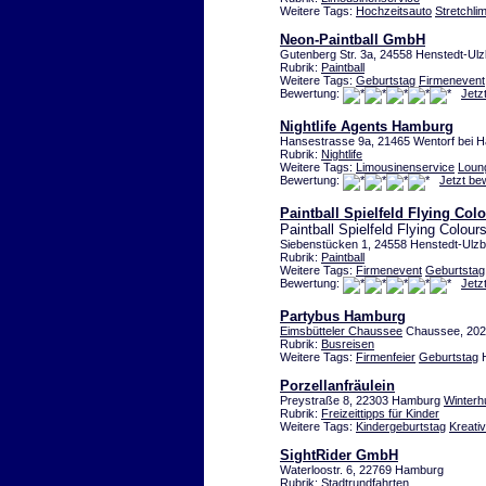
Weitere Tags:
Hochzeitsauto
Stretchli
Neon-Paintball GmbH
Gutenberg Str. 3a, 24558 Henstedt-Ul
Rubrik:
Paintball
Weitere Tags:
Geburtstag
Firmenevent
Bewertung:
Jetz
Nightlife Agents Hamburg
Hansestrasse 9a, 21465 Wentorf bei 
Rubrik:
Nightlife
Weitere Tags:
Limousinenservice
Loun
Bewertung:
Jetzt be
Paintball Spielfeld Flying Col
Paintball Spielfeld Flying Colour
Siebenstücken 1, 24558 Henstedt-Ulz
Rubrik:
Paintball
Weitere Tags:
Firmenevent
Geburtstag
Bewertung:
Jetz
Partybus Hamburg
Eimsbütteler Chaussee
Chaussee, 20
Rubrik:
Busreisen
Weitere Tags:
Firmenfeier
Geburtstag
H
Porzellanfräulein
Preystraße 8, 22303 Hamburg
Winterh
Rubrik:
Freizeittipps für Kinder
Weitere Tags:
Kindergeburtstag
Kreativ
SightRider GmbH
Waterloostr. 6, 22769 Hamburg
Rubrik:
Stadtrundfahrten