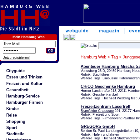
Mein Hamburg Web
Hamburg Web
>
Tag
>
Junggese
Jetzt registrieren!
Abenteuer Hamburg Mischa Sa
Cityguide
Venusberg 26 D, 20459 Hamburg Neus
Rubrik:
Stadtführer
Essen und Trinken
Weitere Tags:
Limousine
Hafenrundfahr
Freizeit und Kultur
CHiCO Geschenke Hamburg
Gesundheit
Horner Landstraße 213, 22111 Hambu
Rubrik:
Geschenkartikel
Hamburg-Service
Weitere Tags:
Hochzeit
Wedding
fest
B
Hamburger Firmen
Freizeitzentrum Lasertreff
Kinder
Bramfelder Chaussee
291, 22177 Ham
Rubrik:
Freizeit und Sport
Reise
Weitere Tags:
Firmenevent
Paintball
Ki
Shopping
GREGORS GmbH
Sport
Bei den St. Pauli Landungsbrücken 10
Stadtteile
Rubrik:
Hafenrundfahrten
Weitere Tags:
Hochzeit
Stadtrundfahrt