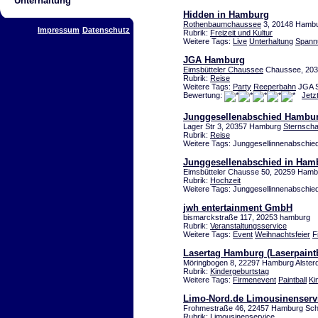
Unterhaltung
Hidden in Hamburg
Rothenbaumchaussee
3, 20148 Hambu
Impressum
Datenschutz
Rubrik:
Freizeit und Kultur
Weitere Tags:
Live
Unterhaltung
Spann
JGA Hamburg
Eimsbütteler Chaussee
Chaussee, 20
Rubrik:
Reise
Weitere Tags:
Party
Reeperbahn
JGA St
Bewertung:
Jetz
Junggesellenabschied Hambu
Lager Str 3, 20357 Hamburg
Sternsch
Rubrik:
Reise
Weitere Tags: Junggesellinnenabschi
Junggesellenabschied in Ham
Eimsbütteler Chausse 50, 20259 Hamb
Rubrik:
Hochzeit
Weitere Tags: Junggesellinnenabschi
jwh entertainment GmbH
bismarckstraße 117, 20253 hamburg
Rubrik:
Veranstaltungsservice
Weitere Tags:
Event
Weihnachtsfeier
F
Lasertag Hamburg (Laserpaintb
Möringbogen 8, 22297 Hamburg Alsterd
Rubrik:
Kindergeburtstag
Weitere Tags:
Firmenevent
Paintball
Ki
Limo-Nord.de Limousinenserv
Frohmestraße 46, 22457 Hamburg Sch
Rubrik:
Limousinenservice