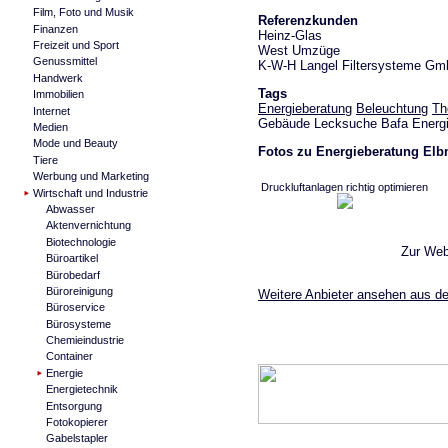
Film, Foto und Musik
Referenzkunden
Finanzen
Heinz-Glas
Freizeit und Sport
West Umzüge
Genussmittel
K-W-H Langel Filtersysteme G
Handwerk
Tags
Immobilien
Energieberatung
Beleuchtung
Th
Internet
Gebäude Lecksuche Bafa Energie
Medien
Mode und Beauty
Fotos zu Energieberatung El
Tiere
Werbung und Marketing
Druckluftanlagen richtig optimieren
Wirtschaft und Industrie
Abwasser
Aktenvernichtung
Biotechnologie
Zur We
Büroartikel
Bürobedarf
Büroreinigung
Weitere Anbieter ansehen aus de
Büroservice
Bürosysteme
Chemieindustrie
Container
Energie
Energietechnik
Entsorgung
Fotokopierer
Gabelstapler