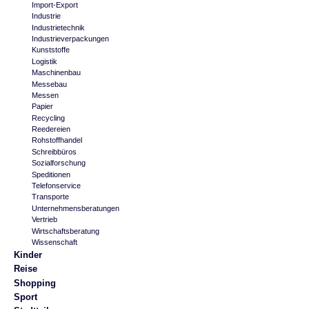
Import-Export
Industrie
Industrietechnik
Industrieverpackungen
Kunststoffe
Logistik
Maschinenbau
Messebau
Messen
Papier
Recycling
Reedereien
Rohstoffhandel
Schreibbüros
Sozialforschung
Speditionen
Telefonservice
Transporte
Unternehmensberatungen
Vertrieb
Wirtschaftsberatung
Wissenschaft
Kinder
Reise
Shopping
Sport