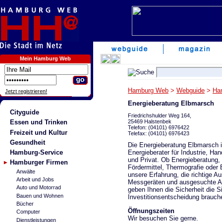
Mein Hamburg Web
Hamburg Web
>
Webguide
>
Ha
Jetzt registrieren!
Energieberatung Elbmarsch
Cityguide
Friedrichshulder Weg 164,
25469 Halstenbek
Essen und Trinken
Telefon: (04101) 6976422
Freizeit und Kultur
Telefax: (04101) 6976423
Gesundheit
Die Energieberatung Elbmarsch ist
Energieberater für Industrie, Ha
Hamburg-Service
und Privat. Ob Energieberatung,
Hamburger Firmen
Fördermittel, Thermografie oder 
Anwälte
unsere Erfahrung, die richtige A
Arbeit und Jobs
Messgeräten und ausgesuchte A
Auto und Motorrad
geben Ihnen die Sicherheit die Si
Bauen und Wohnen
Investitionsentscheidung brauch
Bücher
Öffnungszeiten
Computer
Wir besuchen Sie gerne.
Dienstleistungen