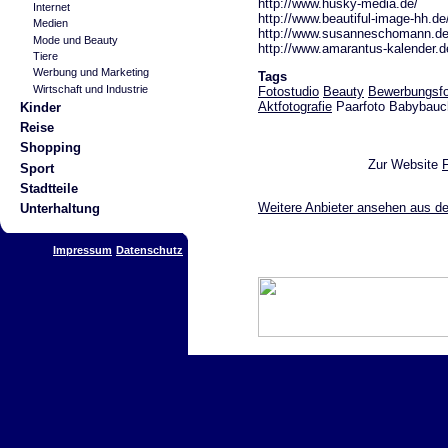
http://www.husky-media.de/
Internet
http://www.beautiful-image-hh.de
Medien
http://www.susanneschomann.de
Mode und Beauty
http://www.amarantus-kalender.d
Tiere
Werbung und Marketing
Tags
Wirtschaft und Industrie
Fotostudio
Beauty
Bewerbungsfo
Aktfotografie
Paarfoto Babybauch
Kinder
Reise
Shopping
Zur Website
Sport
Stadtteile
Weitere Anbieter ansehen aus de
Unterhaltung
Impressum
Datenschutz