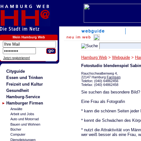
Mein Hamburg Web
Hamburg Web
>
Webguide
>
Ha
Jetzt registrieren!
Fotostudio blendenspiel Sabi
Cityguide
Rauchschwalbenweg 4,
22147 Hamburg
Farmsen
Essen und Trinken
Telefon: (040) 64862456
Freizeit und Kultur
Telefax: (040) 64862458
Gesundheit
Sie suchen das besondere Bild? 
Hamburg-Service
Eine Frau als Fotografin
Hamburger Firmen
Anwälte
* kann die schönen Seiten jeder
Arbeit und Jobs
Auto und Motorrad
* kennt die Schwächen des Körpe
Bauen und Wohnen
* nutzt die Attraktivität von Män
Bücher
wer weiß besser als eine Frau, w
Computer
Dienstleistungen