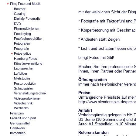
Film, Foto und Musik
Beamer
mit der weiblichen Sicht der Din
Casting
Digitale Fotografie
* Fotografie mit Taktgefühl und Pf
DVD
Filmproduktionen
* Körperbetonung mit Geschmack
Foodstyling
Fotofachgeschäfte
* Andeuten statt Zeigen
Fotografen
* Licht und Schatten heben die 
Fotografie
Fotostudios
bringt Fotos mit Stil!
Hamburg Fotos
Künstlervermittlung
Machen Sie Ihre professionelle 
Lautsprecher
Ihnen, Ihren Partner oder Partner
Luftbilder
Mietstudios
Öffnungszeiten
Postproduktion
immer nach telefonischer Vere
Schauspieler
Preise
Veranstaltungstechnik
Umfangreiche Preisliste auf mei
Videoproduktionen
http://www.blendenspiel.de/preis
Videotechnik
Werbefilm
Anfahrt
Finanzen
Verkehrsgünstig gelegen in HH-
Freizeit und Sport
U1 Berne (10 Gehminuten) und de
Genussmittel
Auto: A1 Stapelfeld, in 10 Minut
Handwerk
Referenzkunden
Immobilien