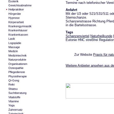
Esoterik
Termine nach telefonischer Vere
Gewichtsabnahme
Anfahrt
Heilpraktiker
Mit der U3 oder S21/S31/S11 od
Hörgeräte
Sternschanze.
Hypnose
Schanzenstrasse Richtung Pferd
Körperarbeit
in die Bartelsstrasse.
Krankengymnastik
Krankenhäuser
Tags
Krankenkassen
Schanzenviertel
Naturheilkunde
Lasik
Eutonie HNC streßfrei Regulatio
Logopädie
Massage
Medizin
Zur Website
Praxis für na
Medizintechnik
Naturprodukte
Organisationen
Weitere Anbieter ansehen aus der
Osteopathie
Pflegedienste
Physiotherapie
Qi-Gong
Reiki
Shiatsu
Suchtberatung
Vitalstoffe
Vitamine
Yoga
Zahnersatz
Zahntechnik