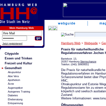
Mein Hamburg Web
Hamburg Web
>
Webguide
>
Ge
Jetzt registrieren!
Praxis für naturheilkundliche
Regulationsverfahren Jochen 
Cityguide
Essen und Trinken
Bartelsstr. 13,
20357 Hamburg
Sternschanze
Freizeit und Kultur
Telefon: (040) 39909551
Gesundheit
Die Praxis für naturheilkundliche
Akupunktur
Regulationsverfahren im Hambur
Aloe Vera
Schanzenviertel bietet über Phyt
Apotheken
HNC,
Ohrakupunktur und Eutonie Weg
Ärzte
Regulationsstarre hin zu einem e
Augenoptiker
körperlich und seelisch ausbalan
Autogenes Training
Zustand.
Diabetes
Weitere Informationen: www.tonu
Eheberatung
Entspannung
Öffnungszeiten