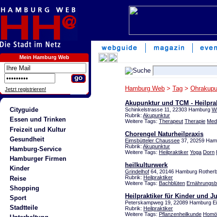
Mein Hamburg Web
Hamburg Web
>
Tag
>
Ohrakupu
Jetzt registrieren!
Akupunktur und TCM - Heilprak
Cityguide
Schinkelstrasse 11, 22303 Hamburg
Wi
Rubrik:
Akupunktur
Essen und Trinken
Weitere Tags:
Therapeut
Therapie
Med
Freizeit und Kultur
Chorengel Naturheilpraxis
Gesundheit
Eimsbütteler Chaussee
37, 20259 Ha
Rubrik:
Akupunktur
Hamburg-Service
Weitere Tags:
Heilpraktiker
Yoga
Dorn
Hamburger Firmen
heilkulturwerk
Kinder
Grindelhof
64, 20146 Hamburg Rother
Rubrik:
Heilpraktiker
Reise
Weitere Tags:
Bachblüten
Ernährungsb
Shopping
Heilpraktiker für Kinder und J
Sport
Peterskampweg 19, 22089 Hamburg Ei
Stadtteile
Rubrik:
Heilpraktiker
Weitere Tags:
Pflanzenheilkunde
Homö