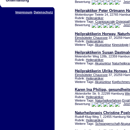
Unterhaltung
Bewertung:
Jetz
Heilpraktiker Peter Ortmann 
Impressum
Datenschutz
Mottenburger Twiete 14, 22765 Hambu
Rubrik:
Heilpraktiker
Weitere Tags:
Craniosacrale
Osteopath
Bewertung:
Jetz
Heilpraktikerin Horway, Naturh
Eimsbütteler Chaussee
37, 20259 Ha
Rubrik:
Heilpraktiker
Weitere Tags:
Akupunktur
Kinesiologie
Heilpraktikerin Susan Dastmal
Meiendorfer Weg 128b, 22359 Hamburg
Rubrik:
Heilpraktiker
Weitere Tags:
Akupunktur
Naturheilpra
Heilpraktikerin Ulrike Horway,
Eimsbütteler Chaussee
37, 20259 Ha
Rubrik:
Heilpraktiker
Weitere Tags:
Akupunktur
Kopfschmer
Karen Ina Philipp, gesundheit
Alsterdorfer Str. 9, 22299 Hamburg
Win
Rubrik:
Heilpraktiker
Weitere Tags:
Naturheilverfahren
Ernä
Bewertung:
Jetz
Naturheilpraxis Christine Poel
Rudolf-Klug-Weg 7, 22455 Hamburg Ni
Rubrik:
Heilpraktiker
Weitere Tags:
Schwangerschaft
Akupu