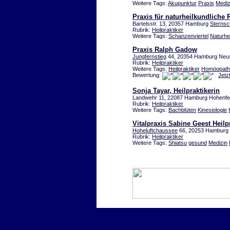
Weitere Tags:
Akupunktur
Praxis
Mediz
Praxis für naturheilkundliche
Bartelsstr. 13, 20357 Hamburg
Sterns
Rubrik:
Heilpraktiker
Weitere Tags:
Schanzenviertel
Naturhe
Praxis Ralph Gadow
Jungfernstieg
44, 20354 Hamburg Neus
Rubrik:
Heilpraktiker
Weitere Tags:
Heilpraktiker
Homöopath
Bewertung:
Jetz
Sonja Tayar, Heilpraktikerin
Landwehr 11, 22087 Hamburg Hohenfe
Rubrik:
Heilpraktiker
Weitere Tags:
Bachblüten
Kinesiologie
Vitalpraxis Sabine Geest Heilp
Hoheluftchaussee
66, 20253 Hamburg 
Rubrik:
Heilpraktiker
Weitere Tags:
Shiatsu
gesund
Medizin