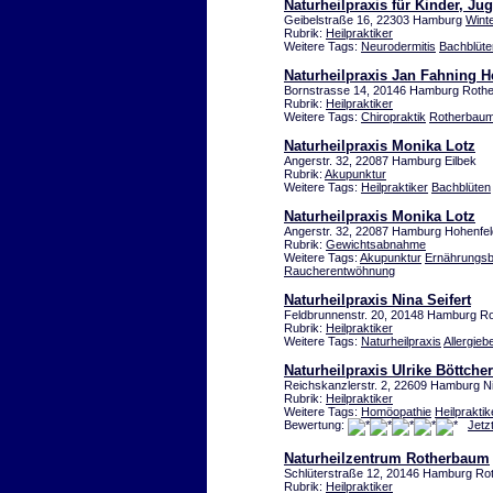
Naturheilpraxis für Kinder, J
Geibelstraße 16, 22303 Hamburg
Wint
Rubrik:
Heilpraktiker
Weitere Tags:
Neurodermitis
Bachblüte
Naturheilpraxis Jan Fahning He
Bornstrasse 14, 20146 Hamburg Roth
Rubrik:
Heilpraktiker
Weitere Tags:
Chiropraktik
Rotherbau
Naturheilpraxis Monika Lotz
Angerstr. 32, 22087 Hamburg Eilbek
Rubrik:
Akupunktur
Weitere Tags:
Heilpraktiker
Bachblüten
Naturheilpraxis Monika Lotz
Angerstr. 32, 22087 Hamburg Hohenfe
Rubrik:
Gewichtsabnahme
Weitere Tags:
Akupunktur
Ernährungsb
Raucherentwöhnung
Naturheilpraxis Nina Seifert
Feldbrunnenstr. 20, 20148 Hamburg R
Rubrik:
Heilpraktiker
Weitere Tags:
Naturheilpraxis
Allergie
Naturheilpraxis Ulrike Böttcher
Reichskanzlerstr. 2, 22609 Hamburg N
Rubrik:
Heilpraktiker
Weitere Tags:
Homöopathie
Heilpraktik
Bewertung:
Jetz
Naturheilzentrum Rotherbaum
Schlüterstraße 12, 20146 Hamburg R
Rubrik:
Heilpraktiker