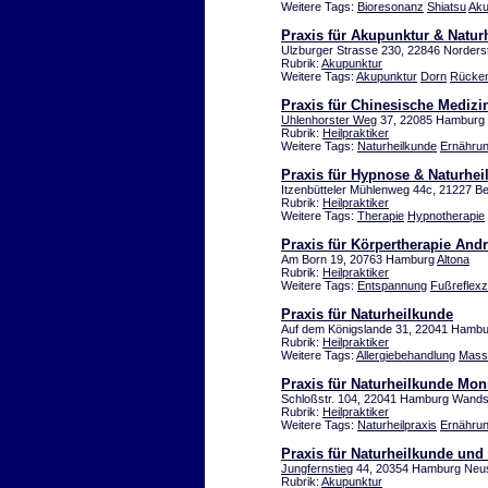
Weitere Tags:
Bioresonanz
Shiatsu
Aku
Praxis für Akupunktur & Naturh
Ulzburger Strasse 230, 22846 Norders
Rubrik:
Akupunktur
Weitere Tags:
Akupunktur
Dorn
Rücke
Praxis für Chinesische Medizi
Uhlenhorster Weg
37, 22085 Hamburg 
Rubrik:
Heilpraktiker
Weitere Tags:
Naturheilkunde
Ernähru
Praxis für Hypnose & Naturhei
Itzenbütteler Mühlenweg 44c, 21227 B
Rubrik:
Heilpraktiker
Weitere Tags:
Therapie
Hypnotherapie
Praxis für Körpertherapie And
Am Born 19, 20763 Hamburg
Altona
Rubrik:
Heilpraktiker
Weitere Tags:
Entspannung
Fußreflex
Praxis für Naturheilkunde
Auf dem Königslande 31, 22041 Hamb
Rubrik:
Heilpraktiker
Weitere Tags:
Allergiebehandlung
Mass
Praxis für Naturheilkunde Mo
Schloßstr. 104, 22041 Hamburg Wand
Rubrik:
Heilpraktiker
Weitere Tags:
Naturheilpraxis
Ernähru
Praxis für Naturheilkunde und
Jungfernstieg
44, 20354 Hamburg Neus
Rubrik:
Akupunktur