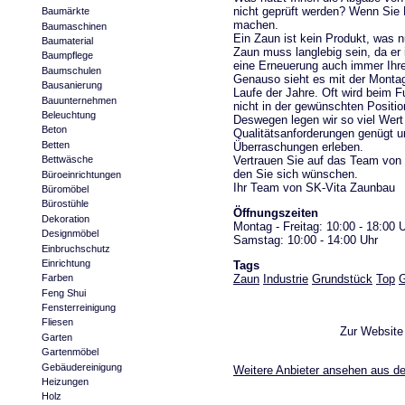
nicht geprüft werden? Wenn Sie 
Baumärkte
machen.
Baumaschinen
Ein Zaun ist kein Produkt, was nu
Baumaterial
Zaun muss langlebig sein, da er
Baumpflege
eine Erneuerung auch immer Ihr
Baumschulen
Genauso sieht es mit der Montag
Bausanierung
Laufe der Jahre. Oft wird beim F
Bauunternehmen
nicht in der gewünschten Positio
Beleuchtung
Deswegen legen wir so viel Wer
Beton
Qualitätsanforderungen genügt u
Betten
Überraschungen erleben.
Vertrauen Sie auf das Team vo
Bettwäsche
den Sie sich wünschen.
Büroeinrichtungen
Ihr Team von SK-Vita Zaunbau
Büromöbel
Bürostühle
Öffnungszeiten
Dekoration
Montag - Freitag: 10:00 - 18:00 
Designmöbel
Samstag: 10:00 - 14:00 Uhr
Einbruchschutz
Einrichtung
Tags
Zaun
Industrie
Grundstück
Top
G
Farben
Feng Shui
Fensterreinigung
Fliesen
Zur Websit
Garten
Gartenmöbel
Gebäudereinigung
Weitere Anbieter ansehen aus d
Heizungen
Holz