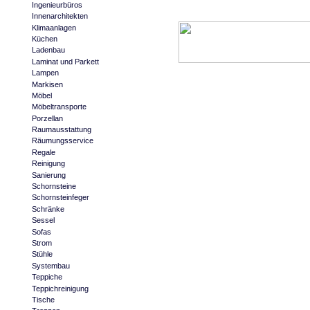
Ingenieurbüros
Innenarchitekten
Klimaanlagen
Küchen
Ladenbau
Laminat und Parkett
Lampen
Markisen
Möbel
Möbeltransporte
Porzellan
Raumausstattung
Räumungsservice
Regale
Reinigung
Sanierung
Schornsteine
Schornsteinfeger
Schränke
Sessel
Sofas
Strom
Stühle
Systembau
Teppiche
Teppichreinigung
Tische