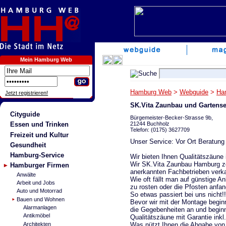
Mein Hamburg Web
Hamburg Web
>
Webguide
>
Ha
Jetzt registrieren!
SK.Vita Zaunbau und Gartense
Cityguide
Bürgemeister-Becker-Strasse 9b,
21244 Buchholz
Essen und Trinken
Telefon: (0175) 3627709
Freizeit und Kultur
Unser Service: Vor Ort Beratung
Gesundheit
Hamburg-Service
Wir bieten Ihnen Qualitätszäune
Wir SK.Vita Zaunbau Hamburg ze
Hamburger Firmen
anerkannten Fachbetrieben verk
Anwälte
Wie oft fällt man auf günstige A
Arbeit und Jobs
zu rosten oder die Pfosten anfa
Auto und Motorrad
So etwas passiert bei uns nicht!!
Bauen und Wohnen
Bevor wir mit der Montage begin
Alarmanlagen
die Gegebenheiten an und begin
Antikmöbel
Qualitätszäune mit Garantie ink
Was nützt Ihnen die Abgabe von
Architekten