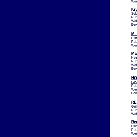
Wei
Kr
Sol
Rub
Wei
Bew
M.
Him
Rub
Wei
Ma
Hei
Rub
Wei
Bew
NO
Glo
Rub
Wei
Bew
RE
Gri
Rub
Wei
Re
Blu
Rub
Wei