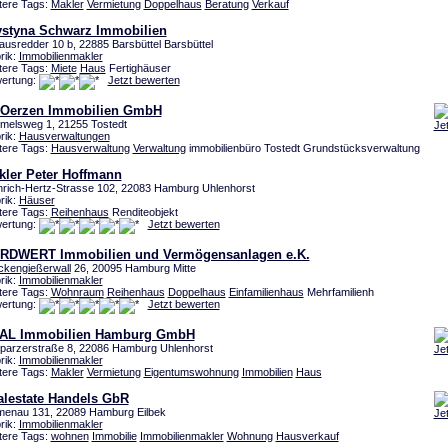
tere Tags:
Makler
Vermietung
Doppelhaus
Beratung
Verkauf
ystyna Schwarz Immobilien
tausredder 10 b, 22885 Barsbüttel Barsbüttel
rik:
Immobilienmakler
tere Tags:
Miete
Haus
Fertighäuser
ertung:
Jetzt bewerten
 Oerzen Immobilien GmbH
melsweg 1, 21255 Tostedt
Je
rik:
Hausverwaltungen
tere Tags:
Hausverwaltung
Verwaltung
immobilienbüro Tostedt Grundstücksverwaltung
kler Peter Hoffmann
nrich-Hertz-Strasse 102, 22083 Hamburg Uhlenhorst
rik:
Häuser
tere Tags:
Reihenhaus
Renditeobjekt
ertung:
Jetzt bewerten
RDWERT Immobilien und Vermögensanlagen e.K.
ckengießerwall
26, 20095 Hamburg Mitte
rik:
Immobilienmakler
tere Tags:
Wohnraum
Reihenhaus
Doppelhaus
Einfamilienhaus
Mehrfamilienh
ertung:
Jetzt bewerten
AL Immobilien Hamburg GmbH
llparzerstraße 8, 22086 Hamburg Uhlenhorst
Je
rik:
Immobilienmakler
tere Tags:
Makler
Vermietung
Eigentumswohnung
Immobilien
Haus
alestate Handels GbR
menau 131, 22089 Hamburg Eilbek
Je
rik:
Immobilienmakler
tere Tags:
wohnen
Immobilie
Immobilienmakler
Wohnung
Hausverkauf