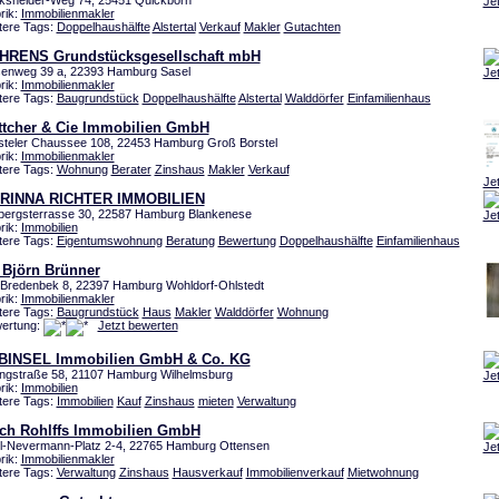
ksheider-Weg 74, 25451 Quickborn
Je
rik:
Immobilienmakler
tere Tags:
Doppelhaushälfte
Alstertal
Verkauf
Makler
Gutachten
HRENS Grundstücksgesellschaft mbH
enweg 39 a, 22393 Hamburg Sasel
Je
rik:
Immobilienmakler
tere Tags:
Baugrundstück
Doppelhaushälfte
Alstertal
Walddörfer
Einfamilienhaus
ttcher & Cie Immobilien GmbH
steler Chaussee 108, 22453 Hamburg Groß Borstel
rik:
Immobilienmakler
tere Tags:
Wohnung
Berater
Zinshaus
Makler
Verkauf
Je
RINNA RICHTER IMMOBILIEN
lbergsterrasse 30, 22587 Hamburg Blankenese
Je
rik:
Immobilien
tere Tags:
Eigentumswohnung
Beratung
Bewertung
Doppelhaushälfte
Einfamilienhaus
 Björn Brünner
Bredenbek 8, 22397 Hamburg Wohldorf-Ohlstedt
rik:
Immobilienmakler
tere Tags:
Baugrundstück
Haus
Makler
Walddörfer
Wohnung
ertung:
Jetzt bewerten
BINSEL Immobilien GmbH & Co. KG
ingstraße 58, 21107 Hamburg Wilhelmsburg
Je
rik:
Immobilien
tere Tags:
Immobilien
Kauf
Zinshaus
mieten
Verwaltung
ich Rohlffs Immobilien GmbH
l-Nevermann-Platz 2-4, 22765 Hamburg Ottensen
Je
rik:
Immobilienmakler
tere Tags:
Verwaltung
Zinshaus
Hausverkauf
Immobilienverkauf
Mietwohnung