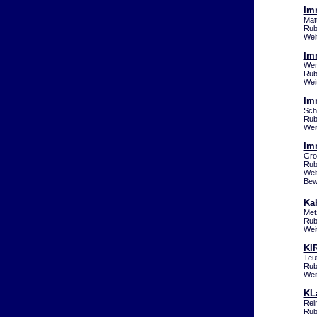
Im
Mat
Rub
Wei
Im
Wen
Rub
Wei
Im
Sch
Rub
Wei
Im
Gro
Rub
Wei
Bew
Ka
Met
Rub
Wei
KI
Teu
Rub
Wei
KL
Rei
Rub