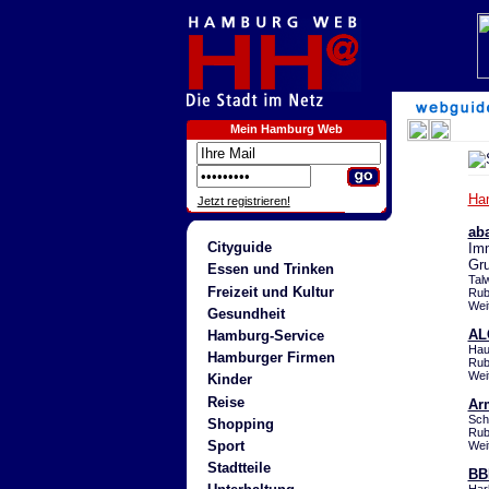
Mein Hamburg Web
Ha
Jetzt registrieren!
ab
Cityguide
Imm
Gru
Essen und Trinken
Tal
Freizeit und Kultur
Rub
Wei
Gesundheit
AL
Hamburg-Service
Hau
Hamburger Firmen
Rub
Wei
Kinder
Reise
Ar
Sch
Shopping
Rub
Sport
Wei
Stadtteile
BB