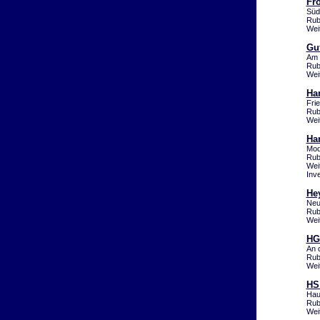
Fr
Süd
Rub
Wei
Gu
Am 
Rub
Wei
Ha
Fri
Rub
Wei
Ha
Mod
Rub
Wei
Inv
He
Neu
Rub
Wei
HG
An 
Rub
Wei
HS
Hau
Rub
Wei