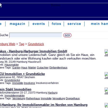
mburg Web
>
Tag
>
Grundstück
akus - Hamburg-Harburger Immobilien GmbH
obilien sind unsere Leidenschaft. Ganz gleich ob Sie ein Haus, ein
Je
ndstueck oder eine Wohnung kaufen oder auch verkaufen moechten.
weg 39, 21149 Hamburg Hausbruch
rik:
Hausmakler
tere Tags:
Garten
Haus
Makler
Gutachter
Einfamilienhaus
CU Immobilien + Grundstücke
ptstrasse 82, 76547 Sinzheim
Je
rik:
Grundstücke
tere Tags:
Immobilie
Insolvenz
Insolvenzverfahren
min Stahl Immobilien
loßmühlendamm 15-17, 21073 Hamburg
Harburg
Je
rik:
Immobilienmakler
tere Tags:
Vermietung
Reihenhaus
Immobilie
Verwaltung
Doppelhaus
I-Hamburg: Ihr Immobilienmakler im Norden von Hamburg