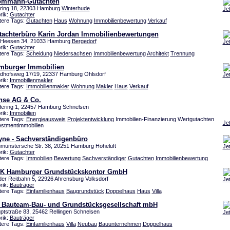
ommann-Gutachten
ring 18, 22303 Hamburg
Winterhude
Je
rik:
Gutachter
tere Tags:
Gutachten
Haus
Wohnung
Immobilienbewertung
Verkauf
tachterbüro Karin Jordan Immobilienbewertungen
Heesen 34, 21033 Hamburg
Bergedorf
Je
rik:
Gutachter
tere Tags:
Scheidung
Niedersachsen
Immobilienbewertung
Architekt
Trennung
mburger Immobilien
edhofsweg 17/19, 22337 Hamburg Ohlsdorf
Je
rik:
Immobilienmakler
tere Tags:
Immobilienmakler
Wohnung
Makler
Haus
Verkauf
nse AG & Co.
ering 1, 22457 Hamburg Schnelsen
rik:
Immobilien
tere Tags:
Energieausweis
Projektentwicklung
Immobilien-Finanzierung Wertgutachten
Je
estmentimmobilien
yne - Sachverständigenbüro
münstersche Str. 38, 20251 Hamburg Hoheluft
Je
rik:
Gutachter
tere Tags:
Immobilien
Bewertung
Sachverständiger
Gutachten
Immobilienbewertung
K Hamburger Grundstückskontor GmbH
der Reitbahn 5, 22926 Ahrensburg Volksdorf
Je
rik:
Bauträger
tere Tags:
Einfamilienhaus
Baugrundstück
Doppelhaus
Haus
Villa
 Bauteam-Bau- und Grundstücksgesellschaft mbH
ptstraße 83, 25462 Rellingen Schnelsen
Je
rik:
Bauträger
tere Tags:
Einfamilienhaus
Villa
Neubau
Bauunternehmen
Doppelhaus