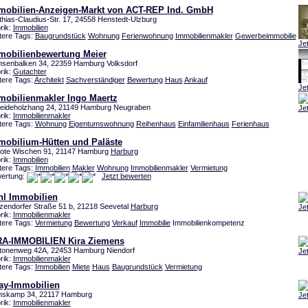
mobilien-Anzeigen-Markt von ACT-REP Ind. GmbH
thias-Claudius-Str. 17, 24558 Henstedt-Ulzburg
rik:
Immobilien
tere Tags:
Baugrundstück
Wohnung
Ferienwohnung
Immobilienmakler
Gewerbeimmobilie
Je
mobilienbewertung Meier
senbalken 34, 22359 Hamburg Volksdorf
rik:
Gutachter
tere Tags:
Architekt
Sachverständiger
Bewertung
Haus
Ankauf
Je
mobilienmakler Ingo Maertz
eideholzhang 24, 21149 Hamburg Neugraben
Je
rik:
Immobilienmakler
tere Tags:
Wohnung
Eigentumswohnung
Reihenhaus
Einfamilienhaus
Ferienhaus
mobilium-Hütten und Paläste
ote Wischen 91, 21147 Hamburg
Harburg
rik:
Immobilien
tere Tags:
Immobilien
Makler
Wohnung
Immobilienmakler
Vermietung
ertung:
Jetzt bewerten
hl Immobilien
zendorfer Straße 51 b, 21218 Seevetal
Harburg
Je
rik:
Immobilienmakler
tere Tags:
Vermietung
Bewertung
Verkauf
Immobilie
Immobilienkompetenz
RA-IMMOBILIEN Kira Ziemens
tonenweg 42A, 22453 Hamburg Niendorf
Je
rik:
Immobilienmakler
tere Tags:
Immobilien
Miete
Haus
Baugrundstück
Vermietung
ay-Immobilien
nskamp 34, 22117 Hamburg
Je
rik:
Immobilienmakler