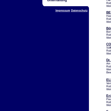
Unterhaltung
Har
Rub
Wei
Impressum
Datenschutz
BE
Has
Rub
Wei
Bö
Bor
Rub
Wei
CO
Sül
Rub
Wei
Dr.
Am 
Rub
Wei
Bew
EL
Ver
Rub
Wei
Er
Pau
Rub
Wei