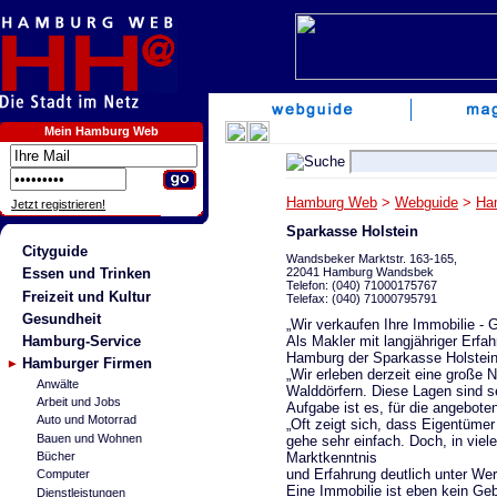
Mein Hamburg Web
Hamburg Web
>
Webguide
>
Ha
Jetzt registrieren!
Sparkasse Holstein
Cityguide
Wandsbeker Marktstr. 163-165,
22041 Hamburg Wandsbek
Essen und Trinken
Telefon: (040) 71000175767
Freizeit und Kultur
Telefax: (040) 71000795791
Gesundheit
„Wir verkaufen Ihre Immobilie - G
Als Makler mit langjähriger Erfa
Hamburg-Service
Hamburg der Sparkasse Holstein
Hamburger Firmen
„Wir erleben derzeit eine große 
Anwälte
Walddörfern. Diese Lagen sind s
Arbeit und Jobs
Aufgabe ist es, für die angebot
Auto und Motorrad
„Oft zeigt sich, dass Eigentümer
Bauen und Wohnen
gehe sehr einfach. Doch, in vie
Marktkenntnis
Bücher
und Erfahrung deutlich unter Wer
Computer
Eine Immobilie ist eben kein Ge
Dienstleistungen