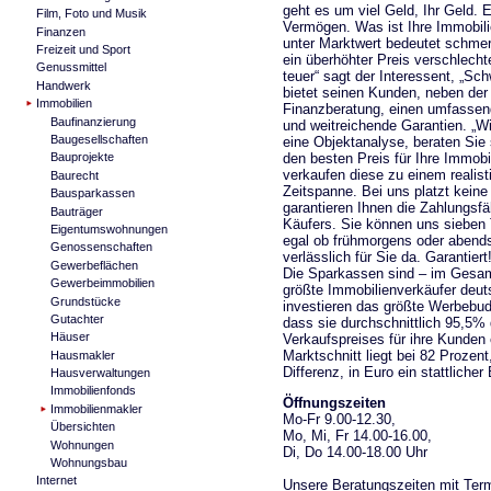
geht es um viel Geld, Ihr Geld. 
Film, Foto und Musik
Vermögen. Was ist Ihre Immobili
Finanzen
unter Marktwert bedeutet schmer
Freizeit und Sport
ein überhöhter Preis verschlecht
Genussmittel
teuer“ sagt der Interessent, „Sc
Handwerk
bietet seinen Kunden, neben de
Immobilien
Finanzberatung, einen umfassen
Baufinanzierung
und weitreichende Garantien. „W
Baugesellschaften
eine Objektanalyse, beraten Sie
den besten Preis für Ihre Immobil
Bauprojekte
verkaufen diese zu einem realis
Baurecht
Zeitspanne. Bei uns platzt keine
Bausparkassen
garantieren Ihnen die Zahlungsfä
Bauträger
Käufers. Sie können uns sieben
Eigentumswohnungen
egal ob frühmorgens oder abends
Genossenschaften
verlässlich für Sie da. Garantiert!
Gewerbeflächen
Die Sparkassen sind – im Gesam
Gewerbeimmobilien
größte Immobilienverkäufer deut
Grundstücke
investieren das größte Werbebud
Gutachter
dass sie durchschnittlich 95,5
Häuser
Verkaufspreises für ihre Kunden 
Marktschnitt liegt bei 82 Prozen
Hausmakler
Differenz, in Euro ein stattlicher 
Hausverwaltungen
Immobilienfonds
Öffnungszeiten
Immobilienmakler
Mo-Fr 9.00-12.30,
Übersichten
Mo, Mi, Fr 14.00-16.00,
Wohnungen
Di, Do 14.00-18.00 Uhr
Wohnungsbau
Internet
Unsere Beratungszeiten mit Term