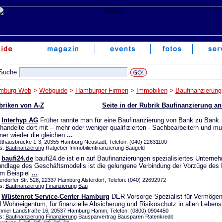
mburg Web
>
Webguide
>
Hamburger Firmen
>
Immobilien
>
Baufinanzierung
briken von A-Z
Seite in der Rubrik Baufinanzierung a
Interhyp AG
Früher rannte man für eine Baufinanzierung von Bank zu Bank.
handelte dort mit – mehr oder weniger qualifizierten - Sachbearbeitern und m
er wieder die gleichen
...
dthausbrücke 1-3, 20355 Hamburg Neustadt, Telefon: (040) 22631100
s:
Baufinanzierung
Ratgeber Immobilienfinanzierung Baugeld
baufi24.de
baufi24.de ist ein auf Baufinanzierungen spezialisiertes Unterne
ndlage des Geschäftsmodells ist die gelungene Verbindung der Vorzüge des I
m Beispiel
...
terdorfer Str. 528, 22337 Hamburg Alsterdorf, Telefon: (040) 22692972
s:
Baufinanzierung
Finanzierung
Bau
Wüstenrot Service-Center Hamburg
DER Vorsorge-Spezialist für Vermögen
 Wohneigentum, für finanzielle Absicherung und Risikoschutz in allen Leben
mer Landstraße 16, 20537 Hamburg Hamm, Telefon: (0800) 0904450
s:
Baufinanzierung
Finanzierung
Bausparvertrag Bausparen Ratenkredit