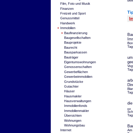
Bew
Film, Foto und Musik
Finanzen
Ti
Freizeit und Sport
Genussmittel
I
Handwerk
Immobilien
Baufinanzierung
Bau
Baugesellschaften
Imm
Bauprojekte
Bor
Tag
Baurecht
Bausparkassen
um 
Bauträger
ge
Eigentumswohnungen
Vog
Genossenschaften
Tag
Gewerbeflächen
Gewerbeimmobilien
arb
Grundstücke
Dir
Gutachter
Bla
Häuser
Tag
Hausmakler
Hausverwaltungen
die
Immobilienfonds
...
Immobilienmakler
Sch
Tag
Übersichten
Wohnungen
Wohnungsbau
Bau
Internet
Am 