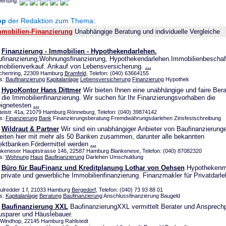
ertung:
pp
der Redaktion zum Thema:
mmobilien-Finanzierung
Unabhängige Beratung und individuelle Vergleiche
Finanzierung - Immobilien - Hypothekendarlehen.
finanzierung,Wohnungsfinanzierung, Hypothekendarlehen.Immobilienbeschaf
obilienverkauf. Ankauf von Lebensversicherung.
...
chertring, 22309 Hamburg
Bramfeld
, Telefon: (040) 63664155
s:
Baufinanzierung
Kapitalanlage
Lebensversicherung
Finanzierung
Hypothek
HypoKontor Hans Dittmer
Wir bieten Ihnen eine unabhängige und faire Ber
die Immobilienfinanzierung. Wir suchen für Ihr Finanzierungsvorhaben die
eignetesten
...
teistr. 41a, 21079 Hamburg Rönneburg, Telefon: (040) 39874142
s:
Finanzierung
Bank
Finanzierungsberatung Fremdwährungsdarlehen Zinsfestschreibung
Wildraut & Partner
Wir sind ein unabhängiger Anbieter von Baufinanzierung
eiten hier mit mehr als 50 Banken zusammen, darunter alle bekannten
ektbanken.Fördermittel werden
...
nkeneser Hauptstrasse 146, 22587 Hamburg Blankenese, Telefon: (040) 87082320
s:
Wohnung
Haus
Baufinanzierung
Darlehen Umschuldung
Büro für BauFinanz und Kreditplanung Lothar von Oehsen
Hypothekenma
 private und gewerbliche Immobilienfinanzierung. Finanzmakler für Privatdarl
ulredder 1 f, 21033 Hamburg
Bergedorf
, Telefon: (040) 73 93 88 01
s:
Kapitalanlage
Beratung
Baufinanzierung
Anschlussfinanzierung Baugeld
Baufinanzierung XXL
BaufinanzierungXXL vermittelt Berater und Ansprechp
sparer und Häuslebauer.
Windhop, 22145 Hamburg Rahlstedt