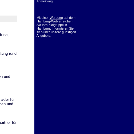
Anmeldung.
Mit einer
Werbung
auf dem
Hamburg-Web erreichen
Sie Ihre Zielgruppe in
Hamburg. Informieren Sie
sich über unsere günstigen
fung,
Angebote.
atung rund
en und
kler für
ehen und
artner für