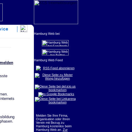
nmelden
RSS Feed abonnieren
usste
hmen.
nternets
Melden Sie Ihre Firma,
sbildung
Organisation oder Ihren
sphasen.
Verein mit Bezug zu
Hamburg kostenlos beim
Hamburg Web an.
Zur