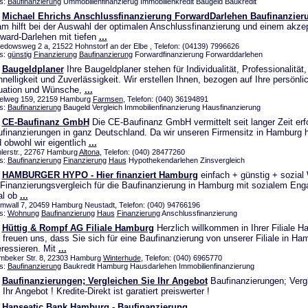
s:
Baufinanzierung
Ummobilienfinanzierug Immobilienkredit Baugeld Baukredit
Michael Ehrichs Anschlussfinanzierung ForwardDarlehen Baufinanzier
m hilft bei der Auswahl der optimalen Anschlussfinanzierung und einem akze
ward-Darlehen mit tiefen
...
edowsweg 2 a, 21522 Hohnstorf an der Elbe , Telefon: (04139) 7996626
s:
günstig
Finanzierung
Baufinanzierung
Forwardfinanzierung Forwarddarlehen
Baugeldplaner
Ihre Baugeldplaner stehen für Individualität, Professionalität,
nelligkeit und Zuverlässigkeit. Wir erstellen Ihnen, bezogen auf Ihre persönli
uation und Wünsche,
...
elweg 159, 22159 Hamburg
Farmsen
, Telefon: (040) 36194891
s:
Baufinanzierung
Baugeld Vergleich Immobilienfinanzierung Hausfinanzierung
CE-Baufinanz GmbH
Die CE-Baufinanz GmbH vermittelt seit langer Zeit erf
finanzierungen in ganz Deutschland. Da wir unseren Firmensitz in Hamburg 
 obwohl wir eigentlich
...
lerstr., 22767 Hamburg
Altona
, Telefon: (040) 28477260
s:
Baufinanzierung
Finanzierung
Haus
Hypothekendarlehen Zinsvergleich
HAMBURGER HYPO - Hier finanziert Hamburg
einfach + günstig + sozial 
 Finanzierungsvergleich für die Baufinanzierung in Hamburg mit sozialem En
al ob
...
mwall 7, 20459 Hamburg Neustadt, Telefon: (040) 94766196
s:
Wohnung
Baufinanzierung
Haus
Finanzierung
Anschlussfinanzierung
Hüttig & Rompf AG Filiale Hamburg
Herzlich willkommen in Ihrer Filiale 
 freuen uns, dass Sie sich für eine Baufinanzierung von unserer Filiale in Ha
eressieren. Mit
...
mbeker Str. 8, 22303 Hamburg
Winterhude
, Telefon: (040) 6965770
s:
Baufinanzierung
Baukredit Hamburg Hausdarlehen Immobilienfinanzierung
Baufinanzierungen; Vergleichen Sie Ihr Angebot
Baufinanzierungen; Verg
 Ihr Angebot ! Kredite-Direkt ist garatiert preiswerter !
Hanseatic Bank Hamburg - Baufinanzierung