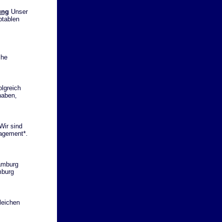
ung
Unser
ptablen
che
olgreich
haben,
Wir sind
gagement*.
Hamburg
mburg
leichen