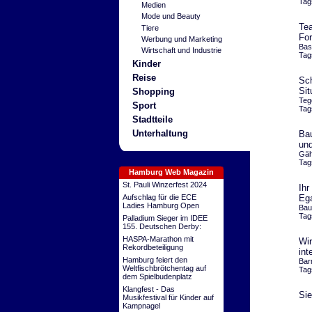
Tag
Medien
Mode und Beauty
Tea
Tiere
For
Werbung und Marketing
Bas
Wirtschaft und Industrie
Tag
Kinder
Reise
Sch
Sit
Shopping
Teg
Sport
Tag
Stadtteile
Unterhaltung
Bau
und
Gäh
Tag
Hamburg Web Magazin
St. Pauli Winzerfest 2024
Ihr
Aufschlag für die ECE
Eg
Ladies Hamburg Open
Bau
Tag
Palladium Sieger im IDEE
155. Deutschen Derby:
HASPA-Marathon mit
Wir
Rekordbeteiligung
int
Hamburg feiert den
Bar
Weltfischbrötchentag auf
Tag
dem Spielbudenplatz
Klangfest - Das
Sie
Musikfestival für Kinder auf
Kampnagel