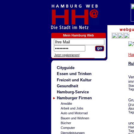
Mein Hamburg Web
Ha
Jetzt registrieren!
Ru
Cityguide
Essen und Trinken
Ver
Freizeit und Kultur
imm
Gesundheit
Sta
Tag
Hamburg-Service
Hamburger Firmen
Gru
Anwälte
(zu
Arbeit und Jobs
Als
Tag
Auto und Motorrad
Bauen und Wohnen
und
Bücher
Ham
Computer
Tag
Dienstleistungen