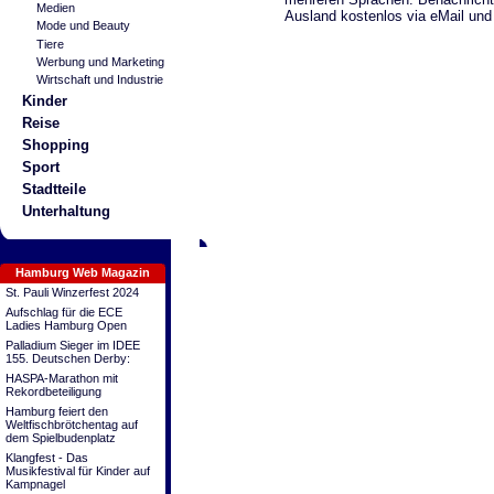
Medien
Ausland kostenlos via eMail un
Mode und Beauty
Tiere
Werbung und Marketing
Wirtschaft und Industrie
Kinder
Reise
Shopping
Sport
Stadtteile
Unterhaltung
Hamburg Web Magazin
St. Pauli Winzerfest 2024
Aufschlag für die ECE
Ladies Hamburg Open
Palladium Sieger im IDEE
155. Deutschen Derby:
HASPA-Marathon mit
Rekordbeteiligung
Hamburg feiert den
Weltfischbrötchentag auf
dem Spielbudenplatz
Klangfest - Das
Musikfestival für Kinder auf
Kampnagel