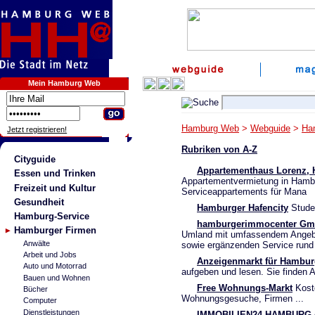
Mein Hamburg Web
Hamburg Web
>
Webguide
>
Ha
Jetzt registrieren!
Rubriken von A-Z
Cityguide
Appartementhaus Lorenz, 
Essen und Trinken
Appartementvermietung in Hambu
Freizeit und Kultur
Serviceappartements für Mana
Gesundheit
Hamburger Hafencity
Studen
Hamburg-Service
hamburgerimmocenter G
Hamburger Firmen
Umland mit umfassendem Angebo
Anwälte
sowie ergänzenden Service rund
Arbeit und Jobs
Anzeigenmarkt für Hambur
Auto und Motorrad
aufgeben und lesen. Sie finden 
Bauen und Wohnen
Free Wohnungs-Markt
Kost
Bücher
Wohnungsgesuche, Firmen ...
Computer
Dienstleistungen
IMMOBILIEN24-HAMBURG.