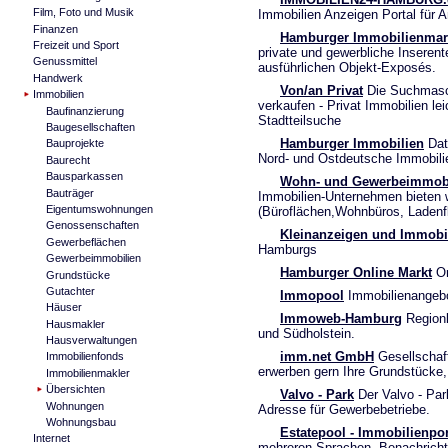
Film, Foto und Musik
Immobilien Anzeigen Portal für A
Finanzen
Hamburger Immobilienmar
Freizeit und Sport
private und gewerbliche Inseren
Genussmittel
ausführlichen Objekt-Exposés.
Handwerk
Von/an Privat
Die Suchmaschi
Immobilien
verkaufen - Privat Immobilien le
Baufinanzierung
Stadtteilsuche
Baugesellschaften
Hamburger Immobilien
Dat
Bauprojekte
Nord- und Ostdeutsche Immobili
Baurecht
Bausparkassen
Wohn- und Gewerbeimmobi
Bauträger
Immobilien-Unternehmen bieten 
Eigentumswohnungen
(Büroflächen,Wohnbüros, Ladenfl
Genossenschaften
Kleinanzeigen und Immobi
Gewerbeflächen
Hamburgs
Gewerbeimmobilien
Hamburger Online Markt
On
Grundstücke
Gutachter
Immopool
Immobilienangebo
Häuser
Immoweb-Hamburg
Regionl
Hausmakler
und Südholstein.
Hausverwaltungen
imm.net GmbH
Gesellschaft
Immobilienfonds
erwerben gern Ihre Grundstücke,
Immobilienmakler
Übersichten
Valvo - Park
Der Valvo - Par
Wohnungen
Adresse für Gewerbebetriebe.
Wohnungsbau
Estatepool - Immobilienpor
Internet
mehreren Sprachen. Benachricht