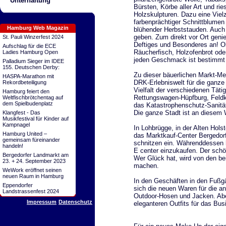
Unterhaltung
Bürsten, Körbe aller Art und rie
Holzskulpturen. Dazu eine Viel
farbenprächtiger Schnittblumen
Hamburg Web Magazin
blühender Herbststauden. Auch
geben. Zum direkt vor Ort geni
St. Pauli Winzerfest 2024
Deftiges und Besonderes an! Ob
Aufschlag für die ECE
Räucherfisch, Holzofenbrot ode
Ladies Hamburg Open
jeden Geschmack ist bestimmt 
Palladium Sieger im IDEE
155. Deutschen Derby:
Zu dieser bäuerlichen Markt-Mei
HASPA-Marathon mit
DRK-Erlebniswelt für die ganze
Rekordbeteiligung
Vielfalt der verschiedenen Tät
Hamburg feiert den
Rettungswagen-Hüpfburg, Feldk
Weltfischbrötchentag auf
dem Spielbudenplatz
das Katastrophenschutz-Sanität
Die ganze Stadt ist an diesem
Klangfest - Das
Musikfestival für Kinder auf
Kampnagel
In Lohbrügge, in der Alten Hol
Hamburg United –
das Marktkauf-Center Bergedorf
gemeinsam füreinander
schnitzen ein. Währenddessen h
handeln!
E center einzukaufen. Der schö
Bergedorfer Landmarkt am
Wer Glück hat, wird von den be
23. + 24. September 2023
machen.
WeWork eröffnet seinen
neuen Raum in Hamburg
In den Geschäften in den Fußg
Eppendorfer
sich die neuen Waren für die a
Landstrassenfest 2024
Outdoor-Hosen und Jacken. Aber
Impressum
Datenschutz
eleganteren Outfits für das Bus