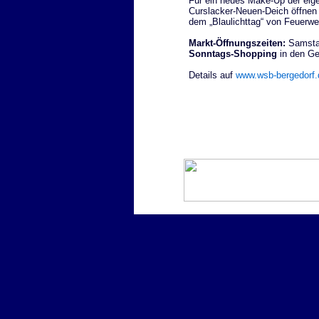
Für ein neues Make-Up der eig
Curslacker-Neuen-Deich öffnen 
dem „Blaulichttag“ von Feuerw
Markt-Öffnungszeiten:
Samstag
Sonntags-Shopping
in den Ge
Details auf
www.wsb-bergedorf.