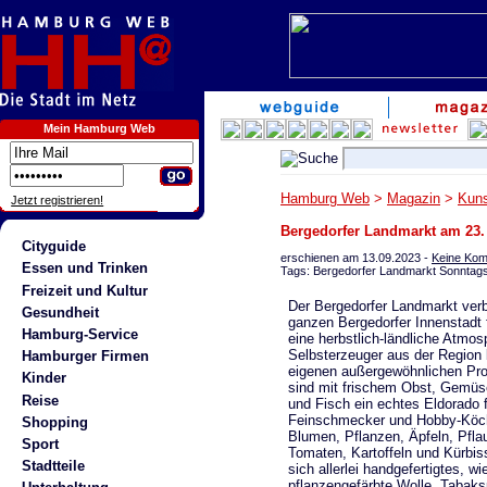
Mein Hamburg Web
Hamburg Web
>
Magazin
>
Kuns
Jetzt registrieren!
Bergedorfer Landmarkt am 23.
Cityguide
erschienen am 13.09.2023 -
Keine Ko
Essen und Trinken
Tags: Bergedorfer Landmarkt Sonntag
Freizeit und Kultur
Der Bergedorfer Landmarkt verbr
Gesundheit
ganzen Bergedorfer Innenstadt 
Hamburg-Service
eine herbstlich-ländliche Atmos
Selbsterzeuger aus der Region b
Hamburger Firmen
eigenen außergewöhnlichen Pr
Kinder
sind mit frischem Obst, Gemüs
Reise
und Fisch ein echtes Eldorado 
Feinschmecker und Hobby-Köc
Shopping
Blumen, Pflanzen, Äpfeln, Pfl
Sport
Tomaten, Kartoffeln und Kürbiss
Stadtteile
sich allerlei handgefertigtes, wi
pflanzengefärbte Wolle, Tabaks