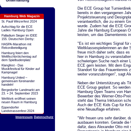
Unterhaltung
Die ECE Group hat Turnierdire
bereits in den vergangenen Jahr
Hamburg Web Magazin
Projektsteuerung und Designpl
verantwortlich, die zu einem Gro
St. Pauli Winzerfest 2024
wurde. Zudem hat die ECE Group
Aufschlag für die ECE
Jahre die Hamburg European Op
Ladies Hamburg Open
leisten, um das Damentennis in 
Palladium Sieger im IDEE
155. Deutschen Derby:
"Es ist ein wichtiges Signal f
HASPA-Marathon mit
Weltklassespielerinnen an der
Rekordbeteiligung
freue mich daher sehr, dass es
Hamburg feiert den
hier in Hamburg zu veranstalten
Weltfischbrötchentag auf
dem Spielbudenplatz
schwierigen Suche nach einer Lö
ECE gern leisten. Mit dem Eng
Klangfest - Das
Musikfestival für Kinder auf
Standort für das Frauentennis z
Kampnagel
weiter voranzubringen", sagt A
Hamburg United –
gemeinsam füreinander
Neben der Unterstützung als Tit
handeln!
ECE Group geplant. So werden 
Bergedorfer Landmarkt am
Hamburg Open Teams von Hambu
23. + 24. September 2023
Bewerber des Werner-Otto-Preis
WeWork eröffnet seinen
steht das Thema Inklusion scho
neuen Raum in Hamburg
Auch der ECE Kids Cup für Kin
Eppendorfer
eine Neuauflage erfahren.
Landstrassenfest 2024
Impressum
Datenschutz
"Wir freuen uns sehr darüber, 
ausbauen konnten. Gerade die Un
dafür, dass Alexander Otto mi