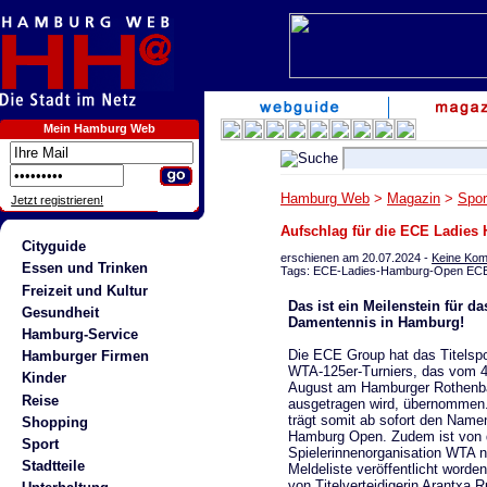
Mein Hamburg Web
Hamburg Web
>
Magazin
>
Spor
Jetzt registrieren!
Aufschlag für die ECE Ladie
Cityguide
erschienen am 20.07.2024 -
Keine Ko
Essen und Trinken
Tags: ECE-Ladies-Hamburg-Open ECE
Freizeit und Kultur
Das ist ein Meilenstein für da
Gesundheit
Damentennis in Hamburg!
Hamburg-Service
Die ECE Group hat das Titelsp
Hamburger Firmen
WTA-125er-Turniers, das vom 4.
Kinder
August am Hamburger Rothen
Reise
ausgetragen wird, übernommen.
trägt somit ab sofort den Nam
Shopping
Hamburg Open. Zudem ist von 
Sport
Spielerinnenorganisation WTA n
Stadtteile
Meldeliste veröffentlicht worden
von Titelverteidigerin Arantxa R