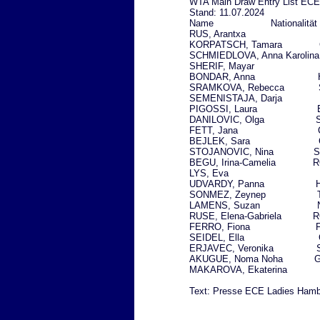
WTA Main Draw Entry List EC
Stand: 11.07.2024
Name Nationalität R
RUS, Arantxa N
KORPATSCH, Tamara 
SCHMIEDLOVA, Anna Karolin
SHERIF, Mayar E
BONDAR, Anna HU
SRAMKOVA, Rebecca S
SEMENISTAJA, Darja L
PIGOSSI, Laura BR
DANILOVIC, Olga SR
FETT, Jana CRO
BEJLEK, Sara CZ
STOJANOVIC, Nina SR
BEGU, Irina-Camelia R
LYS, Eva GER
UDVARDY, Panna HU
SONMEZ, Zeynep TU
LAMENS, Suzan NE
RUSE, Elena-Gabriela R
FERRO, Fiona FRA
SEIDEL, Ella GE
ERJAVEC, Veronika S
AKUGUE, Noma Noha GE
MAKAROVA, Ekaterin
Text: Presse ECE Ladies Ham