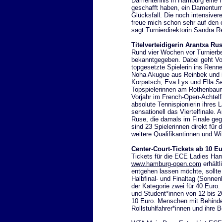
Damentennis in Hamburg eine H
geschafft haben, ein Damentu
Glücksfall. Die noch intensiver
freue mich schon sehr auf den
sagt Turnierdirektorin Sandra R
Titelverteidigerin Arantxa R
Rund vier Wochen vor Turnierbe
bekanntgegeben. Dabei geht Vor
topgesetzte Spielerin ins Renne
Noha Akugue aus Reinbek und 
Korpatsch, Eva Lys und Ella Sei
Topspielerinnen am Rothenbau
Vorjahr im French-Open-Achtelfi
absolute Tennispionierin ihres 
sensationell das Viertelfinale
Ruse, die damals im Finale geg
sind 23 Spielerinnen direkt für 
weitere Qualifikantinnen und W
Center-Court-Tickets ab 10 Eu
Tickets für die ECE Ladies Ha
www.hamburg-open.com
erhältl
entgehen lassen möchte, sollte
Halbfinal- und Finaltag (Sonnenh
der Kategorie zwei für 40 Euro. 
und Student*innen von 12 bis 26
10 Euro. Menschen mit Behinde
Rollstuhlfahrer*innen und ihre Be