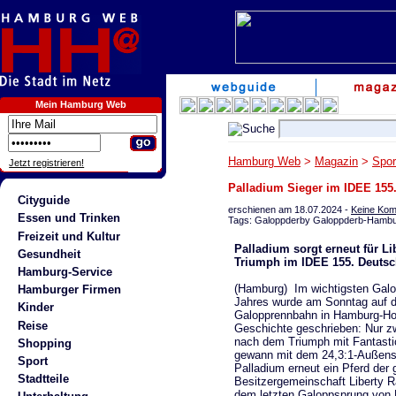
Mein Hamburg Web
Hamburg Web
>
Magazin
>
Spor
Jetzt registrieren!
Palladium Sieger im IDEE 155
Cityguide
erschienen am 18.07.2024 -
Keine Ko
Essen und Trinken
Tags: Galoppderby Galoppderb-Hamb
Freizeit und Kultur
Palladium sorgt erneut für Li
Gesundheit
Triumph im IDEE 155. Deuts
Hamburg-Service
(Hamburg) Im wichtigsten Gal
Hamburger Firmen
Jahres wurde am Sonntag auf d
Kinder
Galopprennbahn in Hamburg-Ho
Reise
Geschichte geschrieben: Nur z
nach dem Triumph mit Fantast
Shopping
gewann mit dem 24,3:1-Außens
Sport
Palladium erneut ein Pferd der
Stadtteile
Besitzergemeinschaft Liberty 
dem letzten Galoppsprung von 