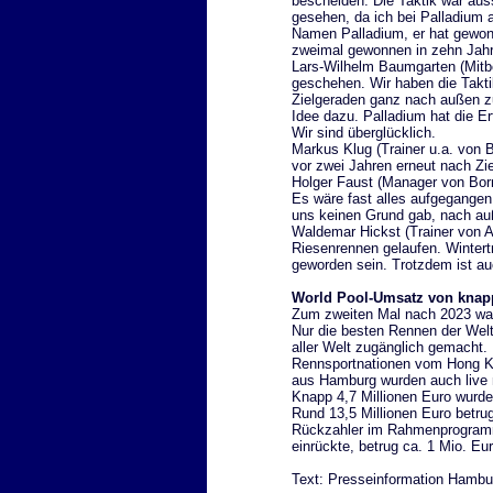
bescheiden. Die Taktik war aus
gesehen, da ich bei Palladium 
Namen Palladium, er hat gewon
zweimal gewonnen in zehn Jahre
Lars-Wilhelm Baumgarten (Mitb
geschehen. Wir haben die Taktik
Zielgeraden ganz nach außen z
Idee dazu. Palladium hat die 
Wir sind überglücklich.
Markus Klug (Trainer u.a. von B
vor zwei Jahren erneut nach Zie
Holger Faust (Manager von Borna
Es wäre fast alles aufgegangen 
uns keinen Grund gab, nach auß
Waldemar Hickst (Trainer von A
Riesenrennen gelaufen. Winter
geworden sein. Trotzdem ist auc
World Pool-Umsatz von knapp
Zum zweiten Mal nach 2023 war
Nur die besten Rennen der Wel
aller Welt zugänglich gemacht.
Rennsportnationen vom Hong Ko
aus Hamburg wurden auch live 
Knapp 4,7 Millionen Euro wurde
Rund 13,5 Millionen Euro betru
Rückzahler im Rahmenprogramm a
einrückte, betrug ca. 1 Mio. Eur
Text: Presseinformation Hambu