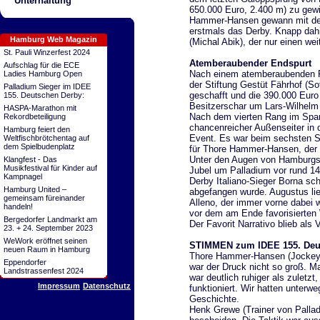
Unterhaltung
650.000 Euro, 2.400 m) zu gew
Hammer-Hansen gewann mit dem
erstmals das Derby. Knapp dahi
Hamburg Web Magazin
(Michal Abik), der nur einen we
St. Pauli Winzerfest 2024
Atemberaubender Endspurt
Aufschlag für die ECE
Nach einem atemberaubenden Fi
Ladies Hamburg Open
der Stiftung Gestüt Fährhof (So
Palladium Sieger im IDEE
geschafft und die 390.000 Euro 
155. Deutschen Derby:
Besitzerschar um Lars-Wilhelm
HASPA-Marathon mit
Nach dem vierten Rang im Spar
Rekordbeteiligung
chancenreicher Außenseiter in
Hamburg feiert den
Event. Es war beim sechsten St
Weltfischbrötchentag auf
dem Spielbudenplatz
für Thore Hammer-Hansen, der 
Unter den Augen von Hamburgs 
Klangfest - Das
Musikfestival für Kinder auf
Jubel um Palladium vor rund 1
Kampnagel
Derby Italiano-Sieger Borna sc
Hamburg United –
abgefangen wurde. Augustus lief
gemeinsam füreinander
Alleno, der immer vorne dabei w
handeln!
vor dem am Ende favorisierten 
Bergedorfer Landmarkt am
Der Favorit Narrativo blieb als 
23. + 24. September 2023
WeWork eröffnet seinen
STIMMEN zum IDEE 155. Deu
neuen Raum in Hamburg
Thore Hammer-Hansen (Jockey v
Eppendorfer
war der Druck nicht so groß. M
Landstrassenfest 2024
war deutlich ruhiger als zuletzt,
Impressum
Datenschutz
funktioniert. Wir hatten unterwe
Geschichte.
Henk Grewe (Trainer von Pallad