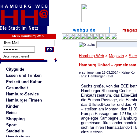
Mein Hamburg Web
Hamburg Web
>
Magazin
>
Szen
Jetzt registrieren!
Hamburg United – gemeinsam 
Cityguide
erschienen am 13.03.2024 -
Keine Ko
Essen und Trinken
Tags: Hamburger Tafel
Freizeit und Kultur
Sechs große, von der ECE betr
Gesundheit
Hamburger Shopping-Center – da
Hamburg-Service
Einkaufszentrum, das Elbe-Ein
die Europa Passage, die Hambu
Hamburger Firmen
das Billstedt-Center und das P
Kinder
– stellten am Montag, den 11.03
Reise
Europa Passage, um 12 Uhr, die
angelegte Kampagne „Hamburg 
Shopping
gemeinsam füreinander handeln
Sport
sich für ihren Heimatstandort 
Stadtteile
einzusetzen.