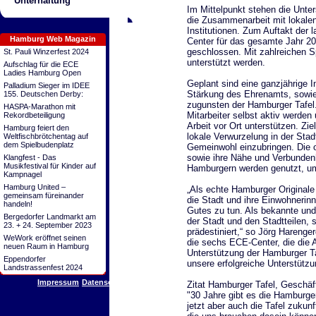
Unterhaltung
Im Mittelpunkt stehen die Unte
die Zusammenarbeit mit lokalen
Institutionen. Zum Auftakt der
Hamburg Web Magazin
Center für das gesamte Jahr 20
geschlossen. Mit zahlreichen S
St. Pauli Winzerfest 2024
unterstützt werden.
Aufschlag für die ECE
Ladies Hamburg Open
Geplant sind eine ganzjährige 
Palladium Sieger im IDEE
Stärkung des Ehrenamts, sowi
155. Deutschen Derby:
zugunsten der Hamburger Tafel.
HASPA-Marathon mit
Mitarbeiter selbst aktiv werden
Rekordbeteiligung
Arbeit vor Ort unterstützen. Zi
Hamburg feiert den
lokale Verwurzelung in der Stadt
Weltfischbrötchentag auf
dem Spielbudenplatz
Gemeinwohl einzubringen. Die
sowie ihre Nähe und Verbunde
Klangfest - Das
Musikfestival für Kinder auf
Hamburgern werden genutzt, um
Kampnagel
Hamburg United –
„Als echte Hamburger Originale
gemeinsam füreinander
die Stadt und ihre Einwohneri
handeln!
Gutes zu tun. Als bekannte und 
Bergedorfer Landmarkt am
der Stadt und den Stadtteilen,
23. + 24. September 2023
prädestiniert,“ so Jörg Harenge
WeWork eröffnet seinen
die sechs ECE-Center, die die 
neuen Raum in Hamburg
Unterstützung der Hamburger Ta
Eppendorfer
unsere erfolgreiche Unterstütz
Landstrassenfest 2024
Impressum
Datenschutz
Zitat Hamburger Tafel, Geschäf
"30 Jahre gibt es die Hamburger 
jetzt aber auch die Tafel zukunf