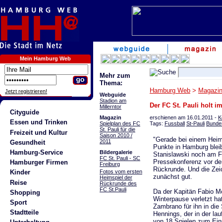
Mein Hamburg Web
Mehr zum
Thema:
Hamburg Web
>
Magazi
Jetzt registrieren!
Webguide
Stadion am
Der FC St. Pauli holt i
Millerntor
Cityguide
erschienen am 16.01.2011 -
K
Magazin
Essen und Trinken
Tags:
Fussball
St-Pauli
Bundes
Spielplan des FC
St. Pauli für die
Freizeit und Kultur
Saison 2010 /
"Gerade bei einem Heims
2011
Gesundheit
Punkte in Hamburg bleib
Hamburg-Service
Bildergalerie
Stanislawski noch am Fr
FC St. Pauli - SC
Pressekonferenz vor de
Hamburger Firmen
Freiburg
Rückrunde. Und die Zei
Fotos vom ersten
Kinder
zunächst gut.
Heimspiel der
Reise
Rückrunde des
FC St.Pauli
Da der Kapitän Fabio Mo
Shopping
Winterpause verletzt ha
Sport
Zambrano für ihn in die
Stadtteile
Hennings, der in der la
von 18 Spielen zum Ei