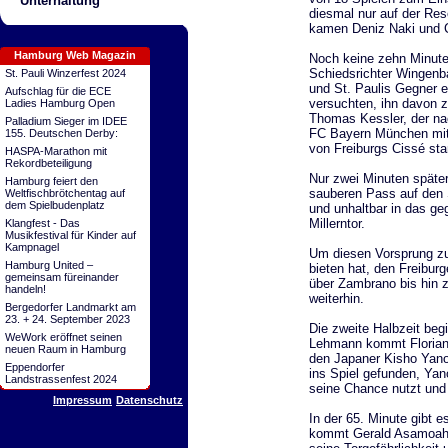
Unterhaltung
diesmal nur auf der Re
kamen Deniz Naki und Ch
Hamburg Web Magazin
Noch keine zehn Minute
Schiedsrichter Wingenb
St. Pauli Winzerfest 2024
und St. Paulis Gegner 
Aufschlag für die ECE
versuchten, ihn davon 
Ladies Hamburg Open
Thomas Kessler, der na
Palladium Sieger im IDEE
FC Bayern München mit 
155. Deutschen Derby:
von Freiburgs Cissé sta
HASPA-Marathon mit
Rekordbeteiligung
Nur zwei Minuten späte
Hamburg feiert den
sauberen Pass auf den 
Weltfischbrötchentag auf
dem Spielbudenplatz
und unhaltbar in das ge
Millerntor.
Klangfest - Das
Musikfestival für Kinder auf
Kampnagel
Um diesen Vorsprung zu 
Hamburg United –
bieten hat, den Freibur
gemeinsam füreinander
über Zambrano bis hin z
handeln!
weiterhin.
Bergedorfer Landmarkt am
23. + 24. September 2023
Die zweite Halbzeit beg
WeWork eröffnet seinen
Lehmann kommt Florian B
neuen Raum in Hamburg
den Japaner Kisho Yano 
Eppendorfer
ins Spiel gefunden, Yan
Landstrassenfest 2024
seine Chance nutzt und 
Impressum
Datenschutz
In der 65. Minute gibt 
kommt Gerald Asamoah, f