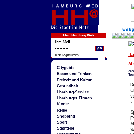
Mein Hamburg Web
Ha
Jetzt registrieren!
Alt
Cityguide
ers
Essen und Trinken
Tag
Freizeit und Kultur
D
Gesundheit
O
Hamburg-Service
v
Hamburger Firmen
v
Kinder
Reise
S
Shopping
F
Sport
Al
Stadtteile
S