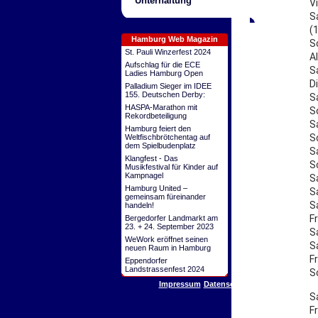
Unterhaltung
V
S
(
Hamburg Web Magazin
S
St. Pauli Winzerfest 2024
Al
Aufschlag für die ECE
S
Ladies Hamburg Open
D
Palladium Sieger im IDEE
155. Deutschen Derby:
S
HASPA-Marathon mit
S
Rekordbeteiligung
S
Hamburg feiert den
S
Weltfischbrötchentag auf
dem Spielbudenplatz
S
Klangfest - Das
S
Musikfestival für Kinder auf
Kampnagel
S
Hamburg United –
S
gemeinsam füreinander
S
handeln!
F
Bergedorfer Landmarkt am
23. + 24. September 2023
S
WeWork eröffnet seinen
S
neuen Raum in Hamburg
F
Eppendorfer
Landstrassenfest 2024
S
Impressum
Datenschutz
S
F