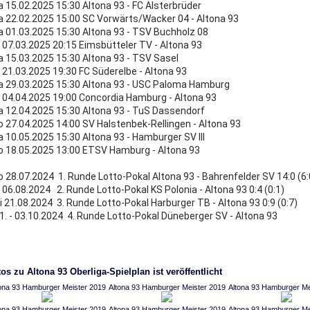
a 15.02.2025 15:30 Altona 93 - FC Alsterbrüder
a 22.02.2025 15:00 SC Vorwärts/Wacker 04 - Altona 93
a 01.03.2025 15:30 Altona 93 - TSV Buchholz 08
r 07.03.2025 20:15 Eimsbütteler TV - Altona 93
a 15.03.2025 15:30 Altona 93 - TSV Sasel
r 21.03.2025 19:30 FC Süderelbe - Altona 93
a 29.03.2025 15:30 Altona 93 - USC Paloma Hamburg
r 04.04.2025 19:00 Concordia Hamburg - Altona 93
a 12.04.2025 15:30 Altona 93 - TuS Dassendorf
o 27.04.2025 14:00 SV Halstenbek-Rellingen - Altona 93
a 10.05.2025 15:30 Altona 93 - Hamburger SV III
o 18.05.2025 13:00 ETSV Hamburg - Altona 93
o 28.07.2024 1. Runde Lotto-Pokal Altona 93 - Bahrenfelder SV 14:0 (6
i 06.08.2024 2. Runde Lotto-Pokal KS Polonia - Altona 93 0:4 (0:1)
i 21.08.2024 3. Runde Lotto-Pokal Harburger TB - Altona 93 0:9 (0:7)
1. - 03.10.2024 4. Runde Lotto-Pokal Düneberger SV - Altona 93
os zu Altona 93 Oberliga-Spielplan ist veröffentlicht
ona 93 Hamburger Meister 2019
Altona 93 Hamburger Meister 2019
Altona 93 Hamburger Me
ona 93 Hamburger Meister 2019
Altona 93 Hamburger Meister 2019
Altona 93 Hamburger Me