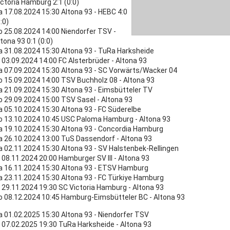
ictoria Hamburg 2:1 (0:0)
a 17.08.2024 15:30 Altona 93 - HEBC 4:0
1:0)
o 25.08.2024 14:00 Niendorfer TSV -
tona 93 0:1 (0:0)
a 31.08.2024 15:30 Altona 93 - TuRa Harksheide
i 03.09.2024 14:00 FC Alsterbrüder - Altona 93
a 07.09.2024 15:30 Altona 93 - SC Vorwärts/Wacker 04
o 15.09.2024 14:00 TSV Buchholz 08 - Altona 93
a 21.09.2024 15:30 Altona 93 - Eimsbütteler TV
o 29.09.2024 15:00 TSV Sasel - Altona 93
a 05.10.2024 15:30 Altona 93 - FC Süderelbe
o 13.10.2024 10:45 USC Paloma Hamburg - Altona 93
a 19.10.2024 15:30 Altona 93 - Concordia Hamburg
a 26.10.2024 13:00 TuS Dassendorf - Altona 93
a 02.11.2024 15:30 Altona 93 - SV Halstenbek-Rellingen
r 08.11.2024 20:00 Hamburger SV III - Altona 93
a 16.11.2024 15:30 Altona 93 - ETSV Hamburg
a 23.11.2024 15:30 Altona 93 - FC Türkiye Hamburg
r 29.11.2024 19:30 SC Victoria Hamburg - Altona 93
o 08.12.2024 10:45 Hamburg-Eimsbütteler BC - Altona 93
a 01.02.2025 15:30 Altona 93 - Niendorfer TSV
r 07.02.2025 19:30 TuRa Harksheide - Altona 93