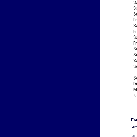
S
S
S
F
S
F
S
F
S
S
S
S
S
D
M
0
Fot
Alt
Alt