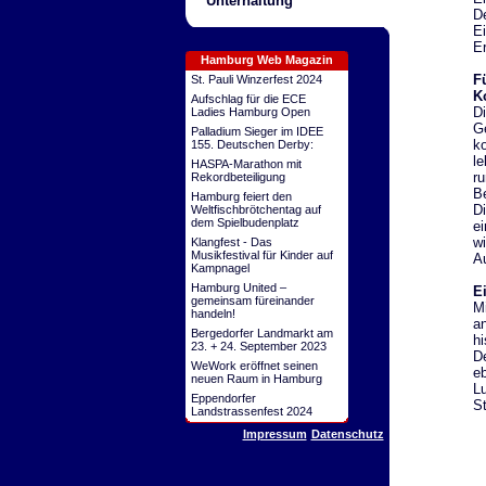
Unterhaltung
De
Ei
Er
Hamburg Web Magazin
F
St. Pauli Winzerfest 2024
K
Aufschlag für die ECE
Di
Ladies Hamburg Open
G
Palladium Sieger im IDEE
ko
155. Deutschen Derby:
le
HASPA-Marathon mit
ru
Rekordbeteiligung
Be
Hamburg feiert den
Di
Weltfischbrötchentag auf
dem Spielbudenplatz
ei
wi
Klangfest - Das
Musikfestival für Kinder auf
A
Kampnagel
Hamburg United –
Ei
gemeinsam füreinander
Mi
handeln!
an
Bergedorfer Landmarkt am
hi
23. + 24. September 2023
De
WeWork eröffnet seinen
eb
neuen Raum in Hamburg
Lu
Eppendorfer
St
Landstrassenfest 2024
Impressum
Datenschutz