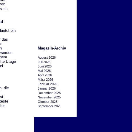
nen
le im
nd
ietet ein
f das
ie
n
Magazin-Archiv
 werden.
einem
August 2026
nfte Etage
Juli 2026
ei
Juni 2026
Mai 2026
April 2026
März 2026
Februar 2026
, die
Januar 2026
Dezember 2025
st
November 2025
teste
Oktober 2025
ter,
September 2025