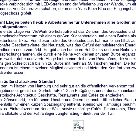
cke verbindet sich mit LED-Streifen und der Wiederholung der Wände, um ei
ndruck von Distanz zu schaffen, der in dem Yves-Klein-Blau der Eingangshal
dgeschoss gipfelt.
ünf Etagen bieten flexible Arbeitsräume für Unternehmen aller Größen u
onfigurationen.
e erste Etage von WeWork Gerhofstraße ist das Zentrum des Gebäudes und b
emeinschaftszentrum mit einem großen Küchenbereich und einem Barista als
stenloses Extra. Von dieser Ecke des Gebäudes aus hat man einen Blick au
bhafte Geschäftsviertel der Neustadt, was das Gefühl der pulsierenden Energ
ndherum noch verstärkt. Es gibt auch buchbare Hot Desks und eine Reihe vo
sprechungsräumen, die durch eine Reihe von kleinen privaten Büros ergänzt
e zweite, dritte und vierte Etage bieten eine Reihe von Privatbüros, die von 
nzigen Schreibtisch bis hin zu Büros mit mehr als 50 Tischen reichen. Die fü
ederum ist einem einzelnen Mitglied gewidmet und bietet den Komfort von zw
ußenterrassen.
n äußerst attraktiver Standort
tten im Herzen von Hamburg und sehr gut an die öffentlichen Verkehrsmittel
gebunden, grenzt die Gerhofstraße 1-3 an Fußgängerzonen, die dazu einladen
storische Architektur, Geschäfte, Restaurants und Cafés zu entdecken.
r Gänsemarkt, ein für seine Theater und Opern bekannter öffentlicher Platz, i
enfalls nur einen kurzen Spaziergang entfernt, ebenso wie Hamburgs berühm
xus- Einkaufszentrum Neuer Wall, sowie unzählige Cafés, Restaurants, Thea
randlokale und der Fähranleger Jungfernstieg - direkt vor der Tür.