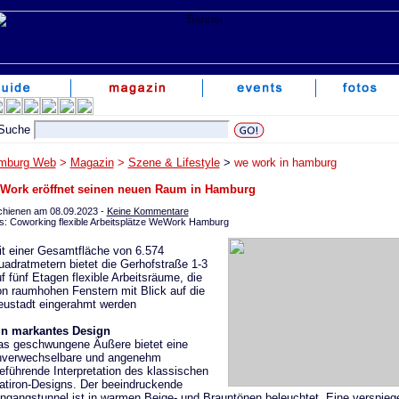
mburg Web
>
Magazin
>
Szene & Lifestyle
>
we work in hamburg
Work eröffnet seinen neuen Raum in Hamburg
chienen am 08.09.2023 -
Keine Kommentare
s: Coworking flexible Arbeitsplätze WeWork Hamburg
t einer Gesamtfläche von 6.574
adratmetern bietet die Gerhofstraße 1-3
f fünf Etagen flexible Arbeitsräume, die
n raumhohen Fenstern mit Blick auf die
eustadt eingerahmt werden
in markantes Design
as geschwungene Äußere bietet eine
nverwechselbare und angenehm
reführende Interpretation des klassischen
atiron-Designs. Der beeindruckende
ngangstunnel ist in warmen Beige- und Brauntönen beleuchtet. Eine verspiege