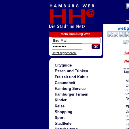
Mein Hamburg Web
Ha
Jetzt registrieren!
We
Cityguide
ers
Essen und Trinken
Tag
Freizeit und Kultur
Mi
Gesundheit
Qu
Hamburg-Service
au
vo
Hamburger Firmen
N
Kinder
Reise
E
D
Shopping
u
Sport
ir
Stadtteile
Fl
Ei