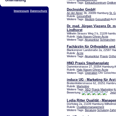
Unterhaltung
Weitere Tags:
Einkaufszentrum
Optike
DocInsider GmbH
Impressum
Datenschutz
An der Alster
36, 20099 Hamburg
St. 
Rubrik:
Gesundheit
Weitere Tags:
Medizin
Gesundheit
Arzt
Dr. med. Jürgen Viezens Dr. m
Lindhorst
Wilhelm Strauss Weg 2 b, 21109 hamb
Rubrik:
Hals-Nasen-Ohren Ärzte
Weitere Tags:
Akupunktur
Schnarchen
Fachärztin für Orthopädie und 
Blankeneser Landstraße 2a, 22587 H
Rubrik:
Ärzte
Weitere Tags:
Akupunktur
Praxis
Ortho
HNO Praxis Stephansplatz
Dammtorstrasse 27, 20354 Hamburg Al
Rubrik:
Hals-Nasen-Ohren Ärzte
Weitere Tags:
Operation
Ohr Gesichts
induce UG - Marketing für Arzt
Breitenfelderstrasse 62, 20251 Hamb
Rubrik:
Marketing
Weitere Tags:
SEO
Praxis
Marketing
K
Bewertung:
Jetz
Lydia Ritter Qualität - Manage
Dorfstieg 2a, 21109 Hamburg Wilhelms
Rubrik:
Qualitätsmanagement
Weitere Tags:
Beratung
Schulung
Zahn