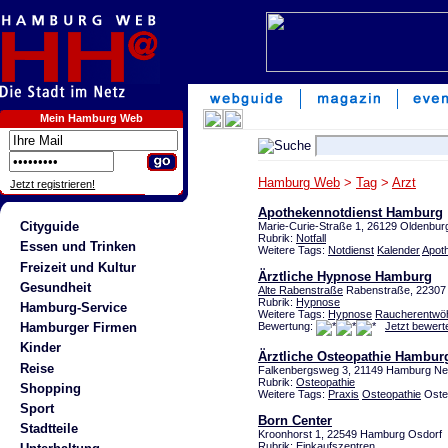
Mein Hamburg Web
Hamburg Web
>
Tag
>
Arzt
Jetzt registrieren!
Apothekennotdienst Hamburg
Cityguide
Marie-Curie-Straße 1, 26129 Oldenbur
Rubrik:
Notfall
Essen und Trinken
Weitere Tags:
Notdienst
Kalender
Apot
Freizeit und Kultur
Ärztliche Hypnose Hamburg
Gesundheit
Alte Rabenstraße
Rabenstraße, 22307
Rubrik:
Hypnose
Hamburg-Service
Weitere Tags:
Hypnose
Raucherentwö
Bewertung:
Jetzt bewert
Hamburger Firmen
Kinder
Ärztliche Osteopathie Hambur
Reise
Falkenbergsweg 3, 21149 Hamburg N
Rubrik:
Osteopathie
Shopping
Weitere Tags:
Praxis
Osteopathie
Oste
Sport
Born Center
Stadtteile
Kroonhorst 1, 22549 Hamburg Osdorf
Rubrik:
Einkaufszentren