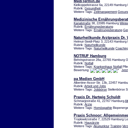
MediTermin.de
Kielkoppelstrasse 6a, 22149 Hamburg 
Rubrik:
Gesundheit
Weitere Tags:
Zeitmanagement
Gesund
Medizinische Ernährungsberatu
Kanalstraße
38, 22085 Hamburg
Winte
Rubrik:
Ernährungsberatung
Weitere Tags:
Ernährungsberatung
Gew
Naturheilkunde Arztpraxis Dr. 
Helmut-Steidl-Platz 3, 22143 Hamburg 
Rubrik:
Naturheilkunde
Weitere Tags:
Naturheilkunde
Coachin
NOTRUF Hamburg
Behringstrasse 28a, 22765 Hamburg O
Rubrik:
Notfall
Weitere Tags:
Krankenhaus
Notfall
Pfle
Bewertung:
Jetz
pa Medien GmbH
Albertine-Assor-Str. 13b, 22457 Hamb
Rubrik:
Arbeit und Jobs
Weitere Tags:
Jobbörse
Stellenbörse S
Praxis Dr. Hartwig Schuldt
Schmarjestraße 41, 22767 Hamburg
Al
Rubrik:
Ärzte
Weitere Tags:
Homöopathie
Biopenerge
Praxis Schnoor: Allgemeinmedi
Troplowitzstraße 7, 22529 Hamburg Lo
Rubrik:
Hausärzte
Weitere Tags:
Akupunktur
Training
Ver