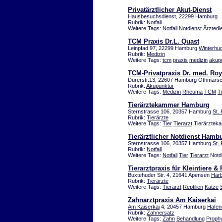
Privatärztlicher Akut-Dienst
Hausbesuchsdienst, 22299 Hamburg
Rubrik:
Notfall
Weitere Tags:
Notfall
Notdienst
Ärztedie
TCM Praxis Dr.L. Quast
Leinpfad 97, 22299 Hamburg
Winterhu
Rubrik:
Medizin
Weitere Tags:
tcm
praxis
medizin
akup
TCM-Privatpraxis Dr. med. Ro
Dürerstr.13, 22607 Hamburg Othmars
Rubrik:
Akupunktur
Weitere Tags:
Medizin
Rheuma
TCM
T
Tierärztekammer Hamburg
Sternstrasse 106, 20357 Hamburg
St. 
Rubrik:
Tierärzte
Weitere Tags:
Tier
Tierarzt
Tierärztek
Tierärztlicher Notdienst Hamb
Sternstrasse 106, 20357 Hamburg
St. 
Rubrik:
Notfall
Weitere Tags:
Notfall
Tier
Tierarzt
Notdi
Tierarztpraxis für Kleintiere &
Buxtehuder Str. 4, 21641 Apensen
Har
Rubrik:
Tierärzte
Weitere Tags:
Tierarzt
Reptilien
Katze
Zahnarztpraxis Am Kaiserkai
Am Kaiserkai
4, 20457 Hamburg
Hafen
Rubrik:
Zahnersatz
Weitere Tags:
Zahn
Behandlung
Proph