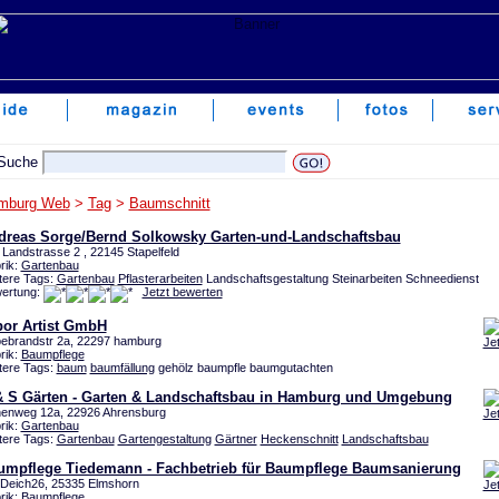
mburg Web
>
Tag
>
Baumschnitt
dreas Sorge/Bernd Solkowsky Garten-und-Landschaftsbau
 Landstrasse 2 , 22145 Stapelfeld
rik:
Gartenbau
tere Tags:
Gartenbau
Pflasterarbeiten
Landschaftsgestaltung Steinarbeiten Schneedienst
ertung:
Jetzt bewerten
bor Artist GmbH
ebrandstr 2a, 22297 hamburg
Je
rik:
Baumpflege
tere Tags:
baum
baumfällung
gehölz baumpfle baumgutachten
& S Gärten - Garten & Landschaftsbau in Hamburg und Umgebung
enweg 12a, 22926 Ahrensburg
Je
rik:
Gartenbau
tere Tags:
Gartenbau
Gartengestaltung
Gärtner
Heckenschnitt
Landschaftsbau
umpflege Tiedemann - Fachbetrieb für Baumpflege Baumsanierung
Deich26, 25335 Elmshorn
Je
rik:
Baumpflege