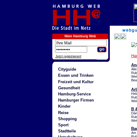
Mein Hamburg Web
Ha
Jetzt registrieren!
An
Cityguide
Alte
Rub
Essen und Trinken
Wei
Bew
Freizeit und Kultur
Gesundheit
Ar
Hamburg-Service
Heb
Rub
Hamburger Firmen
Wei
Kinder
B 
Reise
Dän
Rub
Shopping
Wei
Sport
Ba
Stadtteile
Am 
Rub