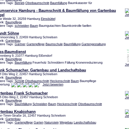
tere Tags:
Betrieb
Obstbaumschnitt
Baumfällung
Baumkataster für
umservice Hamburg - Baumschnitt & Baumfällung von Gartenbau
gel
Je
e Weide 32, 20259 Hamburg
Eimsbüttel
rik:
Baumpflege
tere Tags:
schneiden
Baum
Baumgutachten Baumkontrolle faellen
andt Söhne
hmoorstieg 3, 22459 Hamburg Schnelsen
Je
rik:
Gartenbau
tere Tags:
Gärtner
Gartenpflege
Baumschule
Baumfällung
Gartengestaltung
ss-Baumdienst
renberg 9, 21077 Hamburg Eißendorf
rik:
Baumpflege
tere Tags:
Baumfällung
Feuerholz Schreddern Fällung Kronenreduzierung
Je
ank Schumacher, Gartenbau und Landschaftsbau
f Otto Weg 2, 22457 Hamburg Schnelsen
rik:
Baumpflege
tere Tags:
Schnitt
Obstbaumschnitt
Heckenschnitt
Baum
Baumpflege
ertung:
Jetzt bewerten
rtenbau Frank Schumacher
f-Otto-Weg 2, 22457 Hamburg Schnelsen
Je
rik:
Baumpflege
tere Tags:
Baumfällung
Schneiden
Baum
Heckenschnitt
Obstbaumschnitt
rtenbau Knabjohann
er-Timm-Straße 16, 22457 Hamburg Schnelsen
Je
rik:
Gartenbau
tere Tags:
Gartenpflege
Garten
Naturstein
Wegebau
Landschaftsbau