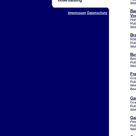
Unterhaltung
Wei
Ba
Impressum
Datenschutz
Vo
Hoh
Rub
Wei
Br
Röt
Rub
Wei
Bu
Bee
Rub
Wei
Fr
Gra
Rub
Wei
Bew
Ga
Gra
Rub
Wei
Ga
Pet
Rub
Wei