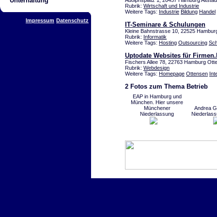
Unterhaltung
Adolphsplatz 1, 20457 Hamburg Altstad
Rubrik:
Wirtschaft und Industrie
Weitere Tags:
Industrie
Bildung
Handel
Impressum
Datenschutz
IT-Seminare & Schulungen
Kleine Bahnstrasse 10, 22525 Hambu
Rubrik:
Informatik
Weitere Tags:
Hosting
Outsourcing
Sch
Uptodate Websites für Firmen.
Fischers Allee 78, 22763 Hamburg Ott
Rubrik:
Webdesign
Weitere Tags:
Homepage
Ottensen
Int
2 Fotos zum Thema Betrieb
EAP in Hamburg und
München. Hier unsere
Münchener
Andrea G
Niederlassung
Niederlas