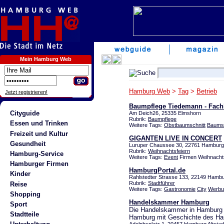
Mein Hamburg Web
Hamburg Web
>
Tag
>
Betrieb
Jetzt registrieren!
Baumpflege Tiedemann - Fach
Cityguide
Am Deich26, 25335 Elmshorn
Rubrik:
Baumpflege
Essen und Trinken
Weitere Tags:
Obstbaumschnitt
Baumsc
Freizeit und Kultur
GIGANTEN LIVE IN CONCERT
Gesundheit
Luruper Chaussee 30, 22761 Hamburg
Rubrik:
Weihnachtsfeiern
Hamburg-Service
Weitere Tags:
Event
Firmen Weihnachts
Hamburger Firmen
HamburgPortal.de
Kinder
Rahlstedter Strasse 133, 22149 Ham
Rubrik:
Stadtführer
Reise
Weitere Tags:
Gastronomie
City
Werbu
Shopping
Handelskammer Hamburg
Sport
Die Handelskammer in Hamburg - 
Stadtteile
Hamburg mit Geschichte des H