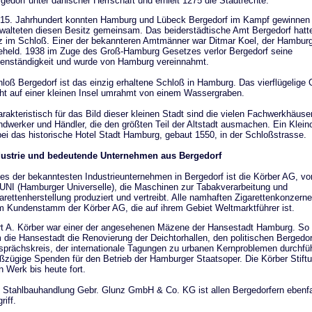
gedorf unter dänischer Herrschaft und erhielt 1275 die Stadtrechte.
15. Jahrhundert konnten Hamburg und Lübeck Bergedorf im Kampf gewinnen
walteten diesen Besitz gemeinsam. Das beiderstädtische Amt Bergedorf hatt
z im Schloß. Einer der bekannteren Amtmänner war Ditmar Koel, der Hambur
held. 1938 im Zuge des Groß-Hamburg Gesetzes verlor Bergedorf seine
enständigkeit und wurde von Hamburg vereinnahmt.
loß Bergedorf ist das einzig erhaltene Schloß in Hamburg. Das vierflügelige
ht auf einer kleinen Insel umrahmt von einem Wassergraben.
rakteristisch für das Bild dieser kleinen Stadt sind die vielen Fachwerkhäuse
dwerker und Händler, die den größten Teil der Altstadt ausmachen. Ein Kleino
ei das historische Hotel Stadt Hamburg, gebaut 1550, in der Schloßstrasse.
dustrie und bedeutende Unternehmen aus Bergedorf
es der bekanntesten Industrieunternehmen in Bergedorf ist die Körber AG, vo
NI (Hamburger Universelle), die Maschinen zur Tabakverarbeitung und
arettenherstellung produziert und vertreibt. Alle namhaften Zigarettenkonzern
 Kundenstamm der Körber AG, die auf ihrem Gebiet Weltmarktführer ist.
t A. Körber war einer der angesehenen Mäzene der Hansestadt Hamburg. So 
 die Hansestadt die Renovierung der Deichtorhallen, den politischen Bergedor
prächskreis, der internationale Tagungen zu urbanen Kernproblemen durchfü
ßzügige Spenden für den Betrieb der Hamburger Staatsoper. Die Körber Stiftu
n Werk bis heute fort.
 Stahlbauhandlung Gebr. Glunz GmbH & Co. KG ist allen Bergedorfern ebenfa
riff.