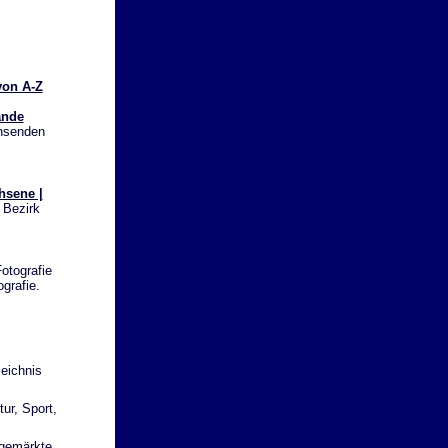
von A-Z
ande
chsenden
hsene |
 Bezirk
otografie
grafie.
eichnis
ur, Sport,
igemärkte