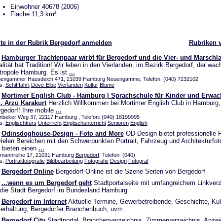
Einwohner 40678 (2006)
Fläche 11,3 km²
te in der Rubrik Bergedorf anmelden
Rubriken 
Hamburger Trachtenpaar wirbt für Bergedorf und die Vier- und Marschl
lität hat Tradition! Wir leben in den Vierlanden, im Bezirk Bergedorf, der wa
ropole Hamburg. Es ist
...
engammer Hausdeich 471, 21039 Hamburg Neuengamme, Telefon: (040) 7232102
s:
Schifffahrt
Dove-Elbe
Vierlanden
Kultur
Blume
Mortimer English Club - Hamburg | Sprachschule für Kinder und Erwac
. Arzu Karakurt
Herzlich Willkommen bei Mortimer English Club in Hamburg,
gedorf! Ihre mobile
...
inbeker Weg 37, 22117 Hamburg , Telefon: (040) 18199095
s:
Englischkurs
Unterricht
Englischunterricht
Senioren
English
Odinsdoghouse-Design - Foto and More
OD-Design bietet professionelle F
vielen Bereichen mit den Schwerpunkten Portrait, Fahrzeug und Architekturfoto
 bieten einen
...
mannreihe 17, 21031 Hamburg
Bergedorf
, Telefon: (040)
s:
Portraitfotografie
Bildbearbeitung
Fotografie
Design
Fotograf
Bergedorf Online
Bergedorf-Online ist die Szene Seiten von Bergedorf
...wenn es um Bergedorf geht
Stadtportalseite mit umfangreichem Linkverz
 die Stadt Bergedorf im Bundesland Hamburg
Bergedorf im Internet
Aktuelle Termine, Gewerbetreibende, Geschichte, Kult
erhaltung, Bergedorfer Branchenbuch, uvm
Bergedorf City
Stadtportal, Branchenverzeichnis, Zimmerverzeichnis, Anze