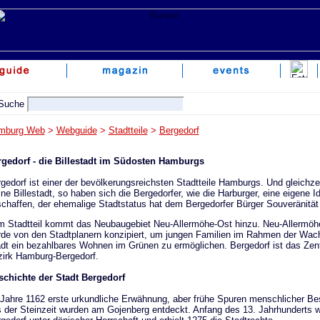
mburg Web
>
Webguide
>
Stadtteile
>
Bergedorf
gedorf - die Billestadt im Südosten Hamburgs
gedorf ist einer der bevölkerungsreichsten Stadtteile Hamburgs. Und gleichzei
ine Billestadt, so haben sich die Bergedorfer, wie die Harburger, eine eigene Id
chaffen, der ehemalige Stadtstatus hat dem Bergedorfer Bürger Souveränität
 Stadtteil kommt das Neubaugebiet Neu-Allermöhe-Ost hinzu. Neu-Allermöh
de von den Stadtplanern konzipiert, um jungen Familien im Rahmen der Wa
dt ein bezahlbares Wohnen im Grünen zu ermöglichen. Bergedorf ist das Ze
irk Hamburg-Bergedorf.
chichte der Stadt Bergedorf
Jahre 1162 erste urkundliche Erwähnung, aber frühe Spuren menschlicher Be
 der Steinzeit wurden am Gojenberg entdeckt. Anfang des 13. Jahrhunderts 