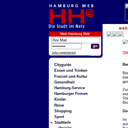
Mein Hamburg Web
Ha
Jetzt registrieren!
Ber
Cityguide
Essen und Trinken
Ber
Freizeit und Kultur
kle
ges
Gesundheit
Hamburg-Service
Zum
Hamburger Firmen
wur
Sta
Kinder
Bez
Reise
Shopping
Ges
Sport
Im 
Stadtteile
aus
Allermöhe