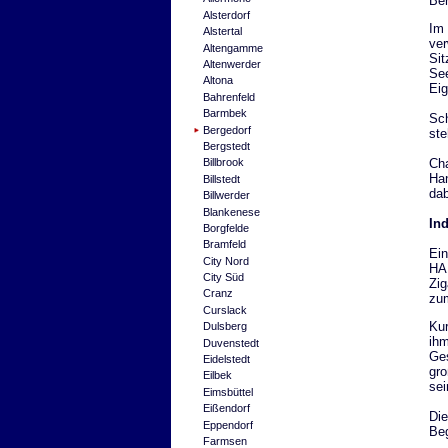
Ber
Alsterdorf
Im 
Alstertal
ver
Altengamme
Sit
Altenwerder
See
Altona
Eig
Bahrenfeld
Barmbek
Sch
Bergedorf
ste
Bergstedt
Cha
Billbrook
Han
Billstedt
dab
Billwerder
Blankenese
In
Borgfelde
Bramfeld
Ein
City Nord
HAU
City Süd
Zig
Cranz
zum
Curslack
Kur
Dulsberg
ihm
Duvenstedt
Ges
Eidelstedt
gro
Eilbek
sei
Eimsbüttel
Eißendorf
Die
Eppendorf
Beg
Farmsen