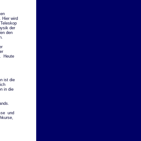
ten
 Hier wird
 Teleskop
hysik der
den den
n.
er
er
n. Heute
 ist die
ich
n in die
ands.
isse und
hkurse,