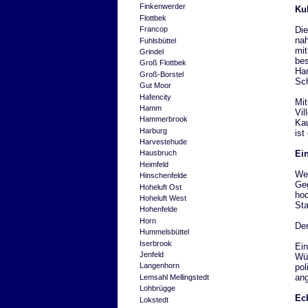
Finkenwerder
Kul
Flottbek
Die
Francop
nah
Fuhlsbüttel
mit
Grindel
bes
Groß Flottbek
Ham
Groß-Borstel
Sch
Gut Moor
Hafencity
Mit
Hamm
Vil
Hammerbrook
Kau
Harburg
ist
Harvestehude
Ei
Hausbruch
Heimfeld
Wen
Hinschenfelde
Geg
Hoheluft Ost
hoc
Hoheluft West
Sta
Hohenfelde
Horn
Der
Hummelsbüttel
Iserbrook
Ein
Jenfeld
Wün
Langenhorn
pol
ang
Lemsahl Mellingstedt
Lohbrügge
Ec
Lokstedt