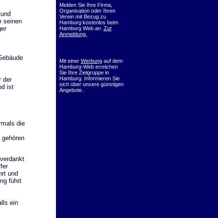
Melden Sie Ihre Firma,
Organisation oder Ihren
 und
Verein mit Bezug zu
e seinen
Hamburg kostenlos beim
ger
Hamburg Web an.
Zur
Anmeldung.
 Gebäude
Mit einer
Werbung
auf dem
Hamburg-Web erreichen
Sie Ihre Zielgruppe in
Hamburg. Informieren Sie
r der
sich über unsere günstigen
d ist
Angebote.
rmals die
e gehören
verdankt
fer
hrt und
ng führt
lls ein