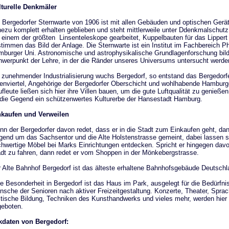
turelle Denkmäler
 Bergedorfer Sternwarte von 1906 ist mit allen Gebäuden und optischen Gerä
ezu komplett erhalten geblieben und steht mittlerweile unter Ddenkmalschutz.
 einem der größten Linsenteleskope gearbeitet, Kuppelbauten für das Lippert
timmen das Bild der Anlage. Die Sternwarte ist ein Institut im Fachbereich P
burger Uni. Astronomische und astrophysikalische Grundlagenforschung bil
werpunkt der Lehre, in der die Ränder unseres Universums untersucht werde
 zunehmender Industrialisierung wuchs Bergedorf, so entstand das Bergedorf
lenviertel, Angehörige der Bergedorfer Oberschicht und wohlhabende Hamburg
fleute ließen sich hier ihre Villen bauen, um die gute Luftqualität zu genieße
 die Gegend ein schützenwertes Kulturerbe der Hansestadt Hamburg.
nkaufen und Verweilen
n der Bergedorfer davon redet, dass er in die Stadt zum Einkaufen geht, dann
end um das Sachsentor und die Alte Holstenstrasse gemeint, dabei lassen s
hwertige Möbel bei Marks Einrichtungen entdecken. Spricht er hingegen davo
dt zu fahren, dann redet er vom Shoppen in der Mönkebergstrasse.
 Alte Bahnhof Bergedorf ist das älteste erhaltene Bahnhofsgebäude Deutschl
e Besonderheit in Bergedorf ist das Haus im Park, ausgelegt für die Bedürfn
sche der Senioren nach aktiver Freizeitgestaltung. Konzerte, Theater, Sprac
itische Bildung, Techniken des Kunsthandwerks und vieles mehr, werden hier
eboten.
kdaten von Bergedorf: