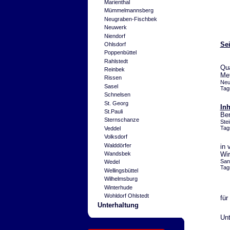
Marienthal
Mümmelmannsberg
Neugraben-Fischbek
Neuwerk
Niendorf
Sei
Ohlsdorf
Poppenbüttel
Rahlstedt
Qua
Reinbek
Met
Rissen
Neu
Sasel
Tag
Schnelsen
St. Georg
Inh
St.Pauli
Ber
Sternschanze
Ste
Tag
Veddel
Volksdorf
Walddörfer
in 
Wandsbek
Wir
San
Wedel
Tag
Wellingsbüttel
Wilhelmsburg
Winterhude
Wohldorf Ohlstedt
für
Unterhaltung
Unt