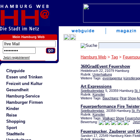
Mein Hamburg Web
Hamburg Web
>
Tag
>
Feuerspu
Jetzt registrieren!
360GradEvent Feuershow
Cityguide
Heidebruch 22, 21079 Hamburg
Rubrik:
Unterhaltung
Essen und Trinken
Weitere Tags:
eventagentur
künstlerag
Freizeit und Kultur
Art Expressions
Gesundheit
Spielbudenplatz
5, 20359 Hamburg
St. 
Rubrik:
Künstler
Hamburg-Service
Weitere Tags:
Bauchtanz
Pirat
Show
Ac
Hamburger Firmen
Feuerperformance Fire Twister
Kinder
Spielbudenplatz
, 20359 Hamburg
St. Pa
Rubrik:
Künstler
Reise
Weitere Tags:
Walkact
Show
Feuersh
Shopping
Bewertung:
Jetz
Sport
Feuerspucker, Zauberer und K
Stadtteile
Sandort 17, 22549 Hamburg Klein Flott
Rubrik:
Künstler