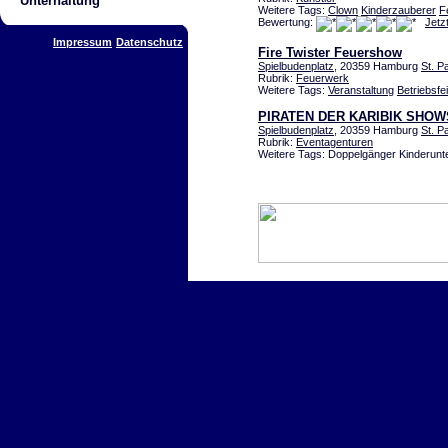
Unterhaltung
Weitere Tags:
Clown
Kinderzauberer
F
Bewertung:
Jetz
Impressum
Datenschutz
Fire Twister Feuershow
Spielbudenplatz
, 20359 Hamburg
St. Pa
Rubrik:
Feuerwerk
Weitere Tags:
Veranstaltung
Betriebsfe
PIRATEN DER KARIBIK SHOW
Spielbudenplatz
, 20359 Hamburg
St. Pa
Rubrik:
Eventagenturen
Weitere Tags: Doppelgänger Kinderunte