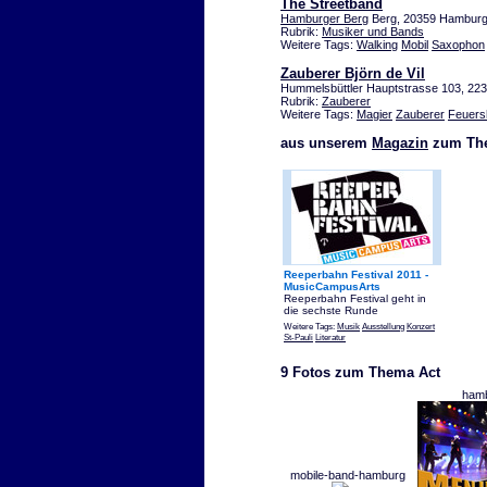
The Streetband
Hamburger Berg
Berg, 20359 Hambur
Rubrik:
Musiker und Bands
Weitere Tags:
Walking
Mobil
Saxophon
Zauberer Björn de Vil
Hummelsbüttler Hauptstrasse 103, 22
Rubrik:
Zauberer
Weitere Tags:
Magier
Zauberer
Feuer
aus unserem
Magazin
zum Th
Reeperbahn Festival 2011 -
MusicCampusArts
Reeperbahn Festival geht in
die sechste Runde
Weitere Tags:
Musik
Ausstellung
Konzert
St-Pauli
Literatur
9 Fotos zum Thema Act
hamb
mobile-band-hamburg