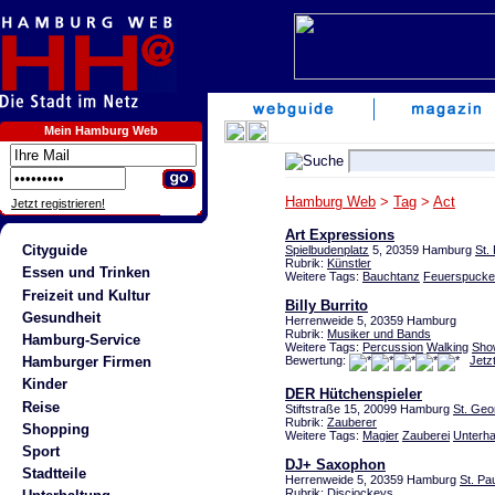
Mein Hamburg Web
Hamburg Web
>
Tag
>
Act
Jetzt registrieren!
Art Expressions
Cityguide
Spielbudenplatz
5, 20359 Hamburg
St. 
Rubrik:
Künstler
Essen und Trinken
Weitere Tags:
Bauchtanz
Feuerspucke
Freizeit und Kultur
Billy Burrito
Gesundheit
Herrenweide 5, 20359 Hamburg
Rubrik:
Musiker und Bands
Hamburg-Service
Weitere Tags:
Percussion
Walking
Sho
Bewertung:
Jetz
Hamburger Firmen
Kinder
DER Hütchenspieler
Reise
Stiftstraße 15, 20099 Hamburg
St. Geo
Rubrik:
Zauberer
Shopping
Weitere Tags:
Magier
Zauberei
Unterha
Sport
DJ+ Saxophon
Stadtteile
Herrenweide 5, 20359 Hamburg
St. Pau
Rubrik:
Discjockeys