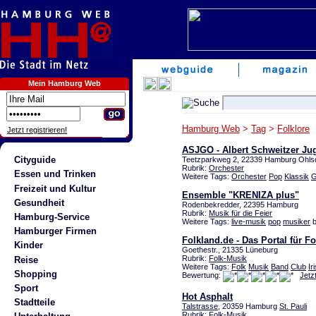
Mein Hamburg Web
Hamburg Web
>
Tag
>
Folklore
Jetzt registrieren!
ASJGO - Albert Schweitzer Ju
Cityguide
Teetzparkweg 2, 22339 Hamburg Ohls
Rubrik:
Orchester
Essen und Trinken
Weitere Tags:
Orchester
Pop
Klassik
G
Freizeit und Kultur
Ensemble "KRENIZA plus"
Gesundheit
Rodenbekredder, 22395 Hamburg
Rubrik:
Musik für die Feier
Hamburg-Service
Weitere Tags:
live-musik
pop
musiker
b
Hamburger Firmen
Folkland.de - Das Portal für 
Kinder
Goethestr., 21335 Lüneburg
Rubrik:
Folk-Musik
Reise
Weitere Tags:
Folk
Musik
Band
Club
Ir
Shopping
Bewertung:
Jetz
Sport
Hot Asphalt
Stadtteile
Talstrasse
, 20359 Hamburg
St. Pauli
Rubrik:
Folk-Musik