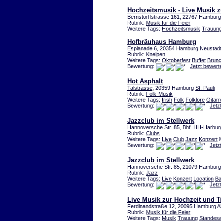
Hochzeitsmusik - Live Musik 
Bernstorffstrasse 161, 22767 Hambur
Rubrik:
Musik für die Feier
Weitere Tags:
Hochzeitsmusik
Trauun
Hofbräuhaus Hamburg
Esplanade 6, 20354 Hamburg Neustad
Rubrik:
Kneipen
Weitere Tags:
Oktoberfest
Buffet
Brun
Bewertung:
Jetzt bewert
Hot Asphalt
Talstrasse
, 20359 Hamburg
St. Pauli
Rubrik:
Folk-Musik
Weitere Tags:
Irish
Folk
Folklore
Gitarr
Bewertung:
Jetz
Jazzclub im Stellwerk
Hannoversche Str. 85, Bhf. HH-Harbu
Rubrik:
Clubs
Weitere Tags:
Live
Club
Jazz
Konzert
M
Bewertung:
Jetz
Jazzclub im Stellwerk
Hannoversche Str. 85, 21079 Hambur
Rubrik:
Jazz
Weitere Tags:
Live
Konzert
Location
Ba
Bewertung:
Jetz
Live Musik zur Hochzeit und 
Ferdinandstraße 12, 20095 Hamburg Al
Rubrik:
Musik für die Feier
Weitere Tags:
Musik
Trauung
Standes