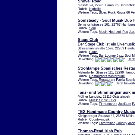
Shovel Road
Gasstr. 2a, 22761 Hamburg-Bahrenfeld
Rubrik:
Nightlife
Weitere Tags:
Blues
Rock
Route 66 Fes
Soulsteady - Soul Musik Duo f
Bernstorffstrasse 161, 22767 Hambur
Rubrik:
Soul
Weitere Tags:
Musik
Hochzeit
Pop
Jaz
Stage Club
Der Stage Club ist ein Livemusi
Stresemannstraße 159a, 22769 Hamb
Rubrik:
Clubs
Weitere Tags:
Bar
Lounge
Jazz
Soul
M
Bewertung:
Jetz
Strohlampe Spanisches Resta
Alsterdorfer Strasse
111, 22299 Hamb
Rubrik:
Restaurants Winterhude
Weitere Tags:
Restaurant
Paella
Spani
Bewertung:
Jetzt bewert
Tanz- und Stimmungsmusik mi
Möllner Landstr., 22113 Oststeinbek
Rubrik:
Musik für die Feier
Weitere Tags:
Firmenevent
Jubiläum
P
TEX-Handmade-Country-Music
Königsberger Strasse 44, 23879 Mölln
Rubrik:
Countrymusik
Weitere Tags:
Entertainer
Country
Allei
Thomas-Read Irish Pub