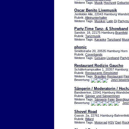
Weitere Tags:
Musik
Hochzeit
Geburts
Oscar Benito Livemusik
Jenfelder Alle, 22043 Hamburg Wands
Rubrik:
Alleinunterhalter
Weitere Tags:
Musiker
Latin
Dj
Partymu
Party-Time Tanz- & Showband
Sandstr. 18, 22175 Hamburg
Bramfeld
Rubrik:
Tanzmusik
Weitere Tags:
Karaoke
Tanzband
Musi
phonic
Smidtstraße 20, 20535 Hamburg Horn
Rubrik:
Coverbands
Weitere Tags:
Gesang
Liveband
Party
Restaurant Rodizio Gaucho
Schäferkampsallee 1, 20357 Hamburg
Rubrik:
Restaurants Eimsbüttel
Weitere Tags:
Brasilien
Restaurant
Fle
Bewertung:
Jetzt bewert
Sängerin / Moderatorin / Hoc
Bandwerker, 22041 Hamburg Wandsb
Rubrik:
Sänger und Sängerinnen
Weitere Tags:
Sängerin
Feier
Beerdigu
Bewertung:
Jetz
Shovel Road
Gasstr. 2a, 22761 Hamburg-Bahrenfeld
Rubrik:
Billard
Weitere Tags:
Motorrad
HSV
Dart
Roc