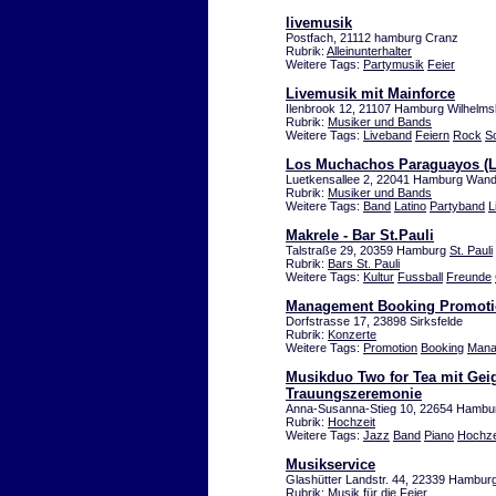
livemusik
Postfach, 21112 hamburg Cranz
Rubrik:
Alleinunterhalter
Weitere Tags:
Partymusik
Feier
Livemusik mit Mainforce
Ilenbrook 12, 21107 Hamburg Wilhelms
Rubrik:
Musiker und Bands
Weitere Tags:
Liveband
Feiern
Rock
S
Los Muchachos Paraguayos (L
Luetkensallee 2, 22041 Hamburg Wan
Rubrik:
Musiker und Bands
Weitere Tags:
Band
Latino
Partyband
L
Makrele - Bar St.Pauli
Talstraße 29, 20359 Hamburg
St. Pauli
Rubrik:
Bars St. Pauli
Weitere Tags:
Kultur
Fussball
Freunde
Management Booking Promot
Dorfstrasse 17, 23898 Sirksfelde
Rubrik:
Konzerte
Weitere Tags:
Promotion
Booking
Mana
Musikduo Two for Tea mit Geig
Trauungszeremonie
Anna-Susanna-Stieg 10, 22654 Hambu
Rubrik:
Hochzeit
Weitere Tags:
Jazz
Band
Piano
Hochze
Musikservice
Glashütter Landstr. 44, 22339 Hambur
Rubrik:
Musik für die Feier