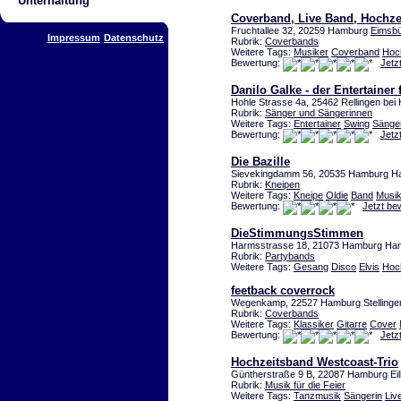
Unterhaltung
Coverband, Live Band, Hochze
Fruchtallee 32, 20259 Hamburg
Eimsbü
Impressum
Datenschutz
Rubrik:
Coverbands
Weitere Tags:
Musiker
Coverband
Hoc
Bewertung:
Jetz
Danilo Galke - der Entertainer f
Hohle Strasse 4a, 25462 Rellingen be
Rubrik:
Sänger und Sängerinnen
Weitere Tags:
Entertainer
Swing
Sänge
Bewertung:
Jetz
Die Bazille
Sievekingdamm 56, 20535 Hamburg 
Rubrik:
Kneipen
Weitere Tags:
Kneipe
Oldie
Band
Musik
Bewertung:
Jetzt be
DieStimmungsStimmen
Harmsstrasse 18, 21073 Hamburg H
Rubrik:
Partybands
Weitere Tags:
Gesang
Disco
Elvis
Hoc
feetback coverrock
Wegenkamp, 22527 Hamburg Stellinge
Rubrik:
Coverbands
Weitere Tags:
Klassiker
Gitarre
Cover
Bewertung:
Jetz
Hochzeitsband Westcoast-Trio
Güntherstraße 9 B, 22087 Hamburg Ei
Rubrik:
Musik für die Feier
Weitere Tags:
Tanzmusik
Sängerin
Liv