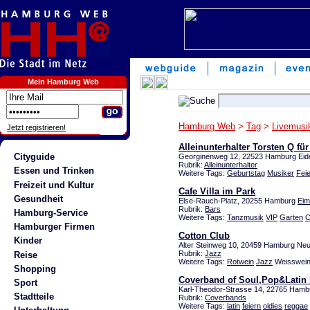
Mein Hamburg Web
Hamburg Web
>
Tag
>
Livemusi
Jetzt registrieren!
Alleinunterhalter Torsten Q fü
Cityguide
Georginenweg 12, 22523 Hamburg Eide
Rubrik:
Alleinunterhalter
Essen und Trinken
Weitere Tags:
Geburtstag
Musiker
Feie
Freizeit und Kultur
Cafe Villa im Park
Gesundheit
Else-Rauch-Platz, 20255 Hamburg
Eim
Rubrik:
Bars
Hamburg-Service
Weitere Tags:
Tanzmusik
VIP
Garten
C
Hamburger Firmen
Cotton Club
Kinder
Alter Steinweg 10, 20459 Hamburg Neu
Rubrik:
Jazz
Reise
Weitere Tags:
Rotwein
Jazz
Weisswein
Shopping
Coverband of Soul,Pop&Latin
Sport
Karl-Theodor-Strasse 14, 22765 Hamb
Stadtteile
Rubrik:
Coverbands
Weitere Tags:
latin
feiern
oldies
reggae