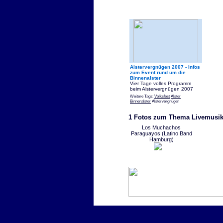
Alstervergnügen 2007 - Infos
zum Event rund um die
Binnenalster
Vier Tage volles Programm
beim Alstervergnügen 2007
Weitere Tags:
Volksfest
Alster
Binnenalster
Alstervergnügen
1 Fotos zum Thema Livemusi
Los Muchachos
Paraguayos (Latino Band
Hamburg)