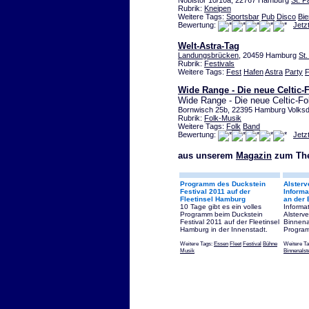
Nobistor 10/10a, 22767 Hamburg
St. Pa
Rubrik:
Kneipen
Weitere Tags:
Sportsbar
Pub
Disco
Bie
Bewertung:
Jetz
Welt-Astra-Tag
Landungsbrücken
, 20459 Hamburg
St.
Rubrik:
Festivals
Weitere Tags:
Fest
Hafen
Astra
Party
F
Wide Range - Die neue Celtic-
Wide Range - Die neue Celtic-F
Bornwisch 25b, 22395 Hamburg Volksd
Rubrik:
Folk-Musik
Weitere Tags:
Folk
Band
Bewertung:
Jetz
aus unserem
Magazin
zum The
Programm des Duckstein
Alsterv
Festival 2011 auf der
Informa
Fleetinsel Hamburg
an der 
10 Tage gibt es ein volles
Informa
Programm beim Duckstein
Alsterv
Festival 2011 auf der Fleetinsel
Binnena
Hamburg in der Innenstadt.
Program
Weitere Tags:
Essen
Fleet
Festival
Bühne
Weitere T
Musik
Binnenalst