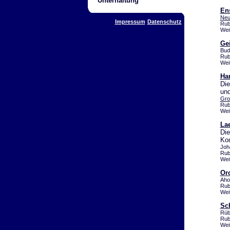
Unterhaltung
En
Neu
Impressum
Datenschutz
Rub
Wei
Gei
Bud
Rub
Wei
Ha
Die
und
Gro
Rub
Wei
Lae
Die
Kon
Joh
Rub
Wei
Or
Aho
Rub
Wei
Sc
Rüb
Rub
Wei