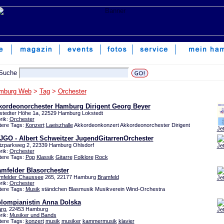
mburg Web
>
Tag
>
Orchester
kordeonorchester Hamburg Dirigent Georg Beyer
stedter Höhe 1a, 22529 Hamburg Lokstedt
rik:
Orchester
tere Tags:
Konzert
Laeiszhalle
Akkordeonkonzert Akkordeonorchester Dirigent
Je
JGO - Albert Schweitzer JugendGitarrenOrchester
tzparkweg 2, 22339 Hamburg Ohlsdorf
Je
rik:
Orchester
tere Tags:
Pop
Klassik
Gitarre
Folklore
Rock
amfelder Blasorchester
mfelder Chaussee
265, 22177 Hamburg
Bramfeld
Je
rik:
Orchester
tere Tags:
Musik
ständchen Blasmusik Musikverein Wind-Orchestra
plompianistin Anna Dolska
arg
, 22453 Hamburg
Je
rik:
Musiker und Bands
tere Tags:
konzert
musik
musiker
kammermusik
klavier