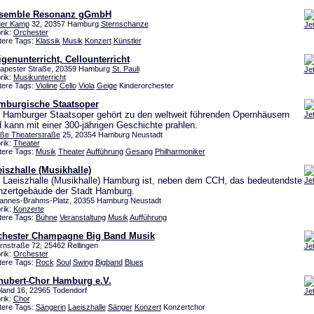
semble Resonanz gGmbH
er Kamp
32, 20357 Hamburg
Sternschanze
Je
rik:
Orchester
tere Tags:
Klassik
Musik
Konzert
Künstler
genunterricht, Cellounterricht
apester Straße, 20359 Hamburg
St. Pauli
Je
rik:
Musikunterricht
tere Tags:
Violine
Cello
Viola
Geige
Kinderorchester
mburgische Staatsoper
 Hamburger Staatsoper gehört zu den weltweit führenden Opernhäusern
Je
 kann mit einer 300-jährigen Geschichte prahlen.
ße Theaterstraße
25, 20354 Hamburg Neustadt
rik:
Theater
tere Tags:
Musik
Theater
Aufführung
Gesang
Philharmoniker
iszhalle (Musikhalle)
 Laeiszhalle (Musikhalle) Hamburg ist, neben dem CCH, das bedeutendste
Je
zertgebäude der Stadt Hamburg.
annes-Brahms-Platz, 20355 Hamburg Neustadt
rik:
Konzerte
tere Tags:
Bühne
Veranstaltung
Musik
Aufführung
chester Champagne Big Band Musik
rnstraße 72, 25462 Rellingen
Je
rik:
Orchester
tere Tags:
Rock
Soul
Swing
Bigband
Blues
hubert-Chor Hamburg e.V.
land 16, 22965 Todendorf
Je
rik:
Chor
tere Tags:
Sängerin
Laeiszhalle
Sänger
Konzert
Konzertchor