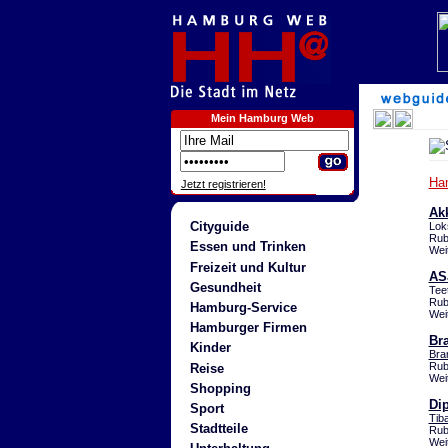
Mein Hamburg Web
Ha
Jetzt registrieren!
Ak
Cityguide
Lok
Rub
Essen und Trinken
Wei
Freizeit und Kultur
AS
Gesundheit
Tee
Rub
Hamburg-Service
Wei
Hamburger Firmen
Br
Kinder
Bra
Rub
Reise
Wei
Shopping
Di
Sport
Tib
Stadtteile
Rub
Wei