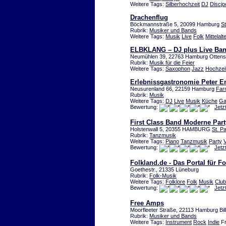
Weitere Tags:
Silberhochzeit
DJ
Discj
Drachenflug
Böckmannstraße 5, 20099 Hamburg
S
Rubrik:
Musiker und Bands
Weitere Tags:
Musik
Live
Folk
Mittelalt
ELBKLANG – DJ plus Live Ba
Neumühlen 39, 22763 Hamburg Otten
Rubrik:
Musik für die Feier
Weitere Tags:
Saxophon
Jazz
Hochzei
Erlebnissgastronomie Peter E
Neusurenland 66, 22159 Hamburg
Far
Rubrik:
Musik
Weitere Tags:
DJ
Live
Musik
Küche
Ga
Bewertung:
Jetz
First Class Band Moderne Par
Holstenwall 5, 20355 HAMBURG
St. Pa
Rubrik:
Tanzmusik
Weitere Tags:
Piano
Tanzmusik
Party
Bewertung:
Jetz
Folkland.de - Das Portal für 
Goethestr., 21335 Lüneburg
Rubrik:
Folk-Musik
Weitere Tags:
Folklore
Folk
Musik
Club
Bewertung:
Jetz
Free Amps
Moorfleeter Straße, 22113 Hamburg Bil
Rubrik:
Musiker und Bands
Weitere Tags:
Instrument
Rock
Indie
Fr