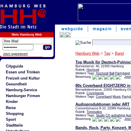
Mein Hamburg Web
Hamburg Web
>
Tag
>
Band
Jetzt registrieren!
Top Musik für Deutsch-Polnis
Cityguide
Burmesterstr. 40, 22305 Hamburg
Rubrik:
Hochzeit
Essen und Trinken
Weitere Tags:
Hochzeit
Ball
Partyband
Bewertung:
Jetz
Freizeit und Kultur
Gesundheit
80s Coverband EIGHTZERO in
Hamburg-Service
Bernadottestrasse, 22605 Hamburg O
Rubrik:
Coverbands
Hamburger Firmen
Weitere Tags:
Coverband
Music
Party
Kinder
Audioproduktionen jeder ART
Reise
Conventstrasse 8-10, 22089 Hamburg 
Rubrik:
Tonstudios
Shopping
Weitere Tags:
Studio
CD
aufnahme
Aud
Bewertung:
Jetz
Sport
Stadtteile
Bands, Rock, Party, Konzert, 