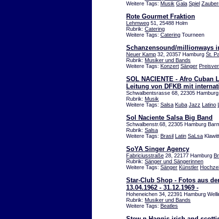
Weitere Tags:
Musik
Gala
Spiel
Zauber
Rote Gourmet Fraktion
Lehmweg
51, 25488 Holm
Rubrik:
Catering
Weitere Tags:
Catering
Tourneen
Schanzensound/millionways i
Neuer Kamp
32, 20357 Hamburg
St. Pa
Rubrik:
Musiker und Bands
Weitere Tags:
Konzert
Sänger
Preisver
SOL NACIENTE - Afro Cuban Lat
Leitung von DFKB mit internat
Schwalbentsrasse 68, 22305 Hambur
Rubrik:
Musik
Weitere Tags:
Salsa
Kuba
Jazz
Latino
Sol Naciente Salsa Big Band
Schwalbenstr.68, 22305 Hamburg Bar
Rubrik:
Salsa
Weitere Tags:
Brasil
Latin
SaLsa
Klawit
SoYA Singer Agency
Fabriciusstraße
28, 22177 Hamburg
Br
Rubrik:
Sänger und Sängerinnen
Weitere Tags:
Sänger
Künstler
Hochzei
Star-Club Shop - Fotos aus de
13.04.1962 - 31.12.1969 -
Hoheneichen 34, 22391 Hamburg Wellin
Rubrik:
Musiker und Bands
Weitere Tags:
Beatles
Stew n Haggis irish and scotti