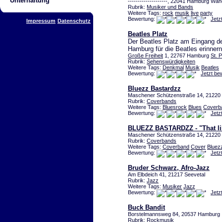
Unterhaltung
--------------------, 22041 Hamburg Wa
Rubrik:
Musiker und Bands
Weitere Tags:
rock
musik
live
party
Bewertung:
Jetz
Impressum
Datenschutz
Beatles Platz
Der Beatles Platz am Eingang de
Hamburg für die Beatles erinnern
Große Freiheit
1, 22767 Hamburg
St. P
Rubrik:
Sehenswürdigkeiten
Weitere Tags:
Denkmal
Musik
Beatles
Bewertung:
Jetzt be
Bluezz Bastardzz
Maschener Schützenstraße 14, 21220 
Rubrik:
Coverbands
Weitere Tags:
Bluesrock
Blues
Coverb
Bewertung:
Jetz
BLUEZZ BASTARDZZ - "That lil
Maschener Schützenstraße 14, 21220 
Rubrik:
Coverbands
Weitere Tags:
Coverband
Cover
Bluez
Bewertung:
Jetz
Bruder Schwarz, Afro-Jazz
Am Elbdeich 41, 21217 Seevetal
Rubrik:
Jazz
Weitere Tags:
Musiker
Jazz
Bewertung:
Jetz
Buck Bandit
Borstelmannsweg 84, 20537 Hamburg
Rubrik:
Rockmusik