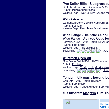
Two Dollar Bills - Bluegrass a
c/o Lebendraum, Am Brunnenhof 5, 2
Rubrik:
Musiker und Bands
Weitere Tags:
Live
Country
Gesang
Mu
Welt-Astra-Tag
Landungsbrücken
, 20459 Hamburg
St.
Rubrik:
Festivals
Weitere Tags:
Fest
Hafen
Astra
Livemu
Wide Range - Die neue Celtic-
Wide Range - Die neue Celtic-F
Bornwisch 25b, 22395 Hamburg Volksd
Rubrik:
Folk-Musik
Weitere Tags:
Folk
Livemusik
Bewertung:
Jetz
Wutzrock Open Air
Moorfleeter Deich 530, 21037 Hamburg
Rubrik:
Festivals
Weitere Tags:
Musik
Rock
Musikfestiva
Bewertung:
Jetz
Yonder - folk music beyond b
Gaußstr., 22765 Hamburg
Altona
Rubrik:
Folk-Musik
Weitere Tags:
Irish
Akkordeon
Folk
Mu
aus unserem
Magazin
zum Th
Die Ban
Astra T