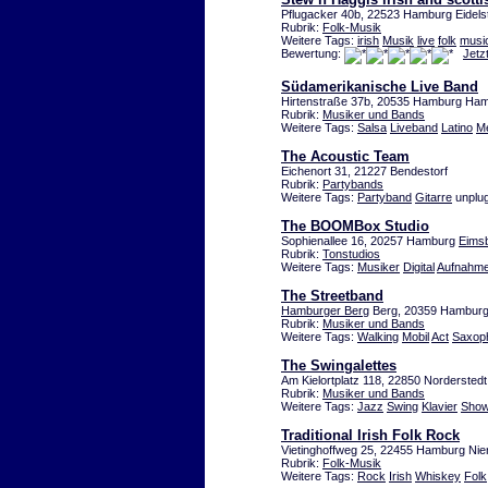
Pflugacker 40b, 22523 Hamburg Eidels
Rubrik:
Folk-Musik
Weitere Tags:
irish
Musik
live
folk
musi
Bewertung:
Jetz
Südamerikanische Live Band
Hirtenstraße 37b, 20535 Hamburg Ha
Rubrik:
Musiker und Bands
Weitere Tags:
Salsa
Liveband
Latino
M
The Acoustic Team
Eichenort 31, 21227 Bendestorf
Rubrik:
Partybands
Weitere Tags:
Partyband
Gitarre
unplu
The BOOMBox Studio
Sophienallee 16, 20257 Hamburg
Eimsb
Rubrik:
Tonstudios
Weitere Tags:
Musiker
Digital
Aufnahm
The Streetband
Hamburger Berg
Berg, 20359 Hambur
Rubrik:
Musiker und Bands
Weitere Tags:
Walking
Mobil
Act
Saxop
The Swingalettes
Am Kielortplatz 118, 22850 Nordersted
Rubrik:
Musiker und Bands
Weitere Tags:
Jazz
Swing
Klavier
Sho
Traditional Irish Folk Rock
Vietinghoffweg 25, 22455 Hamburg Nie
Rubrik:
Folk-Musik
Weitere Tags:
Rock
Irish
Whiskey
Folk