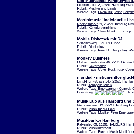
Los Muchachos Paraguayos (L
Luetkensallee 2, 22041 Hamburg Wan
Rubrik:
Musiker und Bands
Weitere Tags:
Livemusik
Latino
Partyb
Martinimusic! Individuelle Li
Rödingsmarkt
39, 20459 Hamburg Mitt
Rubrik:
Künstlervermittlung
Weitere Tags:
Show
Musiker
Konzept
Mobile Diskothek mit DJ
Schlehenweg 5, 21509 Glinde
Rubrik:
Discjockeys
Weitere Tags:
Feier
DJ
Discjockey
Wei
Monkey Business
Möllner Landstraße 40, 22113 Oststei
Rubrik:
Coverbands
Weitere Tags:
Cover
Rockmusik
Cove
mundial - instrumentlos glück
Ernst-Horn-Straße 14b, 22525 Hambu
Rubrik:
Acappella-Musik
Weitere Tags:
Entertainment
Comedy
Bewertung:
Jetz
Musik Duo aus Hamburg und S
Geroginenweg 12, 22523 Hamburg Eide
Rubrik:
Musik für die Feier
Weitere Tags:
Musiker
Feier
Entertaine
Musikbunker-Hamburg
Falkenried
85, 20251 HAMBURG Hambu
Rubrik:
Musikunterricht
Weitere Tags:
Bunker
Musik
Musikübun