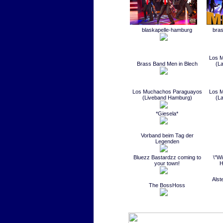
blaskapelle-hamburg
bra
Los 
Brass Band Men in Blech
(L
Los Muchachos Paraguayos
Los 
(Liveband Hamburg)
(L
*Giesela*
Vorband beim Tag der
Legenden
Bluezz Bastardzz coming to
\"Wi
your town!
H
Alst
The BossHoss