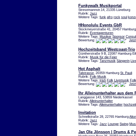
Funkywalk Musikportal
Stresemannstr.14, 21335 Lüneburg
Rubrik:
Jazz
Weitere Tags:
funk
afro
rock
soul
konz
HHonolulu Events GbR
Stockmeyerstraße 41, 20457 Hambur
Rubrik:
Eventagenturen
Weitere Tags:
Musiker
Sponsor
Consul
Bewertung:
Jetz
Hochzeitsband Westcoast-Trio
Güntherstraße 9 B, 22087 Hamburg Ei
Rubrik:
Musik für die Feier
Weitere Tags:
Tanzmusik
Sängerin
Liv
Hot Asphalt
Talstrasse
, 20359 Hamburg
St. Pauli
Rubrik:
Folk-Musik
Weitere Tags:
Irish
Folk
Livemusik
Folk
Bewertung:
Jetz
Ihr Alleinunterhalter aus dem
Langgasse 143, 53859 Niederkassel
Rubrik:
Alleinunterhalter
Weitere Tags:
Alleinunterhalter
hochzeit
Invitation
Schnellstraße 28, 22765 Hamburg
Alto
Rubrik:
Jazz
Weitere Tags:
Jazz
Lounge
Swing
Mus
Jan Ole Jönsson | Drums & Pe