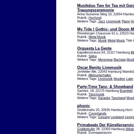
Musikduo Two for Tea mit Geig
Trauungszeremonie
Anna-Susanna-Stieg 10, 22654 Hambu
Rubrik:
Hochzeit
Weitere Tags:
Jazz
Livemusik
Piano
Ho
My Tide | Gothic- und Doom 
Pinneberger Chaussee 61 e, 22523 Ha
Rubrik:
Metal Musik
Weitere Tags:
Musik
Metal
Music
Tide 
Orquesta La Gente
Kapellenstrasse 54, 22117 Hamburg
Bi
Rubrik:
Salsa
Weitere Tags:
Merengue
Bachata
Musi
Oscar Benito Livemusik
Jenfelder Alle, 22043 Hamburg Wands
Rubrik:
Alleinunterhalter
Weitere Tags:
Livemusik
Musiker
Latin
Party-Time Tanz- & Showband
Sandstr. 18, 22175 Hamburg
Bramfeld
Rubrik:
Tanzmusik
Weitere Tags:
Karaoke
Tanzband
Musi
phonic
Smidtstraße 20, 20535 Hamburg Horn
Rubrik:
Coverbands
Weitere Tags:
Gesang
Liveband
Livem
Primabeats Der Künstlerservic
Goldbekufer
38, 22303 Hamburg
Winte
Rubrik:
Eventagenturen