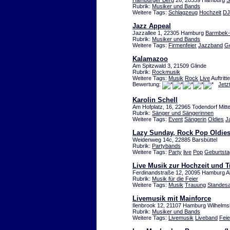
Hamburger Berg
26, 20359 Hamburg
S
Rubrik:
Musiker und Bands
Weitere Tags:
Schlagzeug
Hochzeit
DJ
Jazz Appeal
Jazzallee 1, 22305 Hamburg
Barmbek-
Rubrik:
Musiker und Bands
Weitere Tags:
Firmenfeier
Jazzband
Ge
Kalamazoo
Am Spitzwald 3, 21509 Glinde
Rubrik:
Rockmusik
Weitere Tags:
Musik
Rock
Live
Auftritt
Bewertung:
Jetz
Karolin Schell
Am Hofplatz, 16, 22965 Todendorf Mitt
Rubrik:
Sänger und Sängerinnen
Weitere Tags:
Event
Sängerin
Oldies
J
Lazy Sunday, Rock Pop Oldies
Weidenweg 14c, 22885 Barsbüttel
Rubrik:
Partybands
Weitere Tags:
Party
live
Pop
Geburtsta
Live Musik zur Hochzeit und 
Ferdinandstraße 12, 20095 Hamburg Al
Rubrik:
Musik für die Feier
Weitere Tags:
Musik
Trauung
Standes
Livemusik mit Mainforce
Ilenbrook 12, 21107 Hamburg Wilhelms
Rubrik:
Musiker und Bands
Weitere Tags:
Livemusik
Liveband
Feie