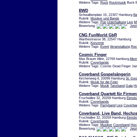
Weitere Tags:
Rock
Rockmusik
Buck B
BWD
Schwalbenplatz 15, 22307 Hamburg
Ba
Rubrik:
Musiker und Bands
Weitere Tags:
Pop
Unterhaltung
Live
M
Bewertung:
Jetz
CNG FunWorld GbR
Warthestrasse 38, 22547 Hamburg
Rubrik:
Konzerte
Weitere Tags:
Event
Veranstaltung
Roc
Cosmic Finger
Max Brauer Allee, 22769 hamburg
Alto
Rubrik:
Coverbands
Weitere Tags: Cosmic Dead Finger Jam
Coverband Gospelsängerin
Kirchenweg 6, 20099 Hamburg
St. Geo
Rubrik:
Musik für die Feier
Weitere Tags:
Musik
Tanzband
Gala
Ho
Coverband Quartett für Firmen
Fruchtallee 32, 20259 Hamburg
Eimsbü
Rubrik:
Coverbands
Weitere Tags:
Partyband
Live
Coverba
Coverband, Live Band, Hochze
Fruchtallee 32, 20259 Hamburg
Eimsbü
Rubrik:
Coverbands
Weitere Tags:
Musiker
Coverband
Hoc
Bewertung:
Jetz