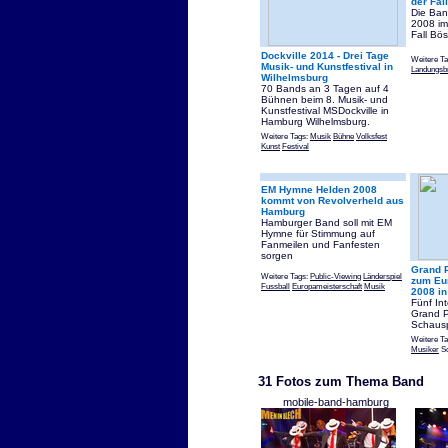
der Fal
Die Ban
2008 im
Fall Bö
Dockville 2014 - Drei Tage
Weitere T
Musik- und Kunstfestival in
Landungsb
Wilhelmsburg
70 Bands an 3 Tagen auf 4
Bühnen beim 8. Musik- und
Kunstfestival MSDockville in
Hamburg Wilhelmsburg.
Weitere Tags:
Musik
Bühne
Volksfest
Kunst
Festival
EM Hymne Helden 2008
kommt von Revolverheld aus
Hamburg
Hamburger Band soll mit EM
Hymne für Stimmung auf
Fanmeilen und Fanfesten
sorgen
Grand 
Weitere Tags:
Public-Viewing
Länderspiel
zum Eu
Fussball
Europameisterschaft
Musik
2008 i
Fünf In
Grand P
Schausp
Weitere T
Musiker
Sc
31 Fotos zum Thema Band
mobile-band-hamburg