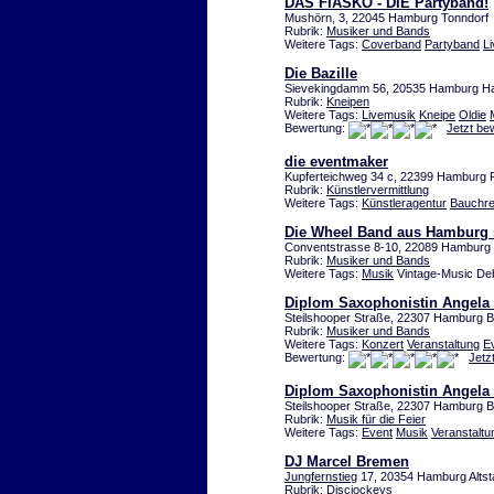
DAS FIASKO - DIE Partyband!
Mushörn, 3, 22045 Hamburg Tonndorf
Rubrik:
Musiker und Bands
Weitere Tags:
Coverband
Partyband
L
Die Bazille
Sievekingdamm 56, 20535 Hamburg 
Rubrik:
Kneipen
Weitere Tags:
Livemusik
Kneipe
Oldie
Bewertung:
Jetzt be
die eventmaker
Kupferteichweg 34 c, 22399 Hamburg 
Rubrik:
Künstlervermittlung
Weitere Tags:
Künstleragentur
Bauchr
Die Wheel Band aus Hamburg s
Conventstrasse 8-10, 22089 Hamburg 
Rubrik:
Musiker und Bands
Weitere Tags:
Musik
Vintage-Music De
Diplom Saxophonistin Angela
Steilshooper Straße, 22307 Hamburg
Rubrik:
Musiker und Bands
Weitere Tags:
Konzert
Veranstaltung
E
Bewertung:
Jetz
Diplom Saxophonistin Angela
Steilshooper Straße, 22307 Hamburg
Rubrik:
Musik für die Feier
Weitere Tags:
Event
Musik
Veranstaltu
DJ Marcel Bremen
Jungfernstieg
17, 20354 Hamburg Altst
Rubrik:
Discjockeys