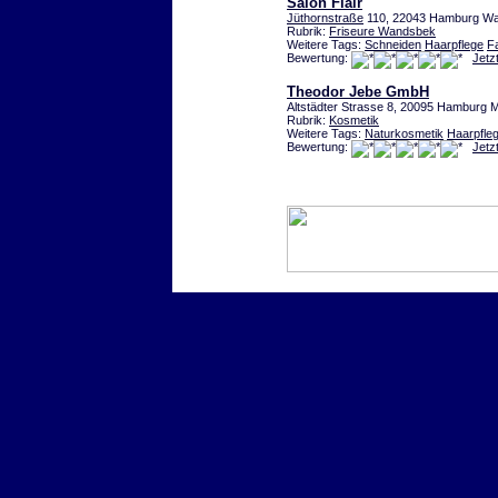
Salon Flair
Jüthornstraße
110, 22043 Hamburg W
Rubrik:
Friseure Wandsbek
Weitere Tags:
Schneiden
Haarpflege
F
Bewertung:
Jetz
Theodor Jebe GmbH
Altstädter Strasse 8, 20095 Hamburg M
Rubrik:
Kosmetik
Weitere Tags:
Naturkosmetik
Haarpfle
Bewertung:
Jetz