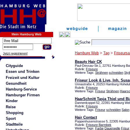
Mein Hamburg Web
Hamburg Web
>
Tag
>
Friseursa
Jetzt registrieren!
Beauty Hair CK
Cityguide
Paul-Dessau-Str.1, 22761 Hamburg Ba
Rubrik:
Friseure
Essen und Trinken
Weitere Tags:
Strähnen
schneiden
Styl
Freizeit und Kultur
Friseur Look & Live, Inh. Sus
Gesundheit
Unnastraße 4, 20253 Hamburg Hoheluf
Rubrik:
Friseure
Hamburg-Service
Weitere Tags:
Friseur
Strähnen
Haarsc
Hamburger Firmen
HaarSchnitt Tasja Thiel und B
Kinder
Dannenkoppel 52, 22391 Hamburg Well
Rubrik:
Friseure
Reise
Weitere Tags:
Friseur
schneiden
Salon
Shopping
Hair Contact
Sport
Poppenhusenstrasse 5, 22305 Hambu
Stadtteile
Rubrik:
Friseure Barmbek
Weitere Tags:
Farbe
Dauerwelle
Frisur