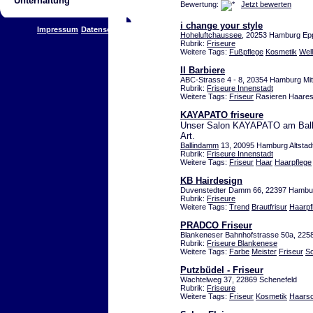
Unterhaltung
Bewertung:
Jetzt bewerten
i change your style
Impressum
Datenschutz
Hoheluftchaussee
, 20253 Hamburg Ep
Rubrik:
Friseure
Weitere Tags:
Fußpflege
Kosmetik
Wel
Il Barbiere
ABC-Strasse 4 - 8, 20354 Hamburg Mit
Rubrik:
Friseure Innenstadt
Weitere Tags:
Friseur
Rasieren Haares
KAYAPATO friseure
Unser Salon KAYAPATO am Balli
Art.
Ballindamm
13, 20095 Hamburg Altstad
Rubrik:
Friseure Innenstadt
Weitere Tags:
Friseur
Haar
Haarpflege
KB Hairdesign
Duvenstedter Damm 66, 22397 Hambu
Rubrik:
Friseure
Weitere Tags:
Trend
Brautfrisur
Haarpf
PRADCO Friseur
Blankeneser Bahnhofstrasse 50a, 22
Rubrik:
Friseure Blankenese
Weitere Tags:
Farbe
Meister
Friseur
Sc
Putzbüdel - Friseur
Wachtelweg 37, 22869 Schenefeld
Rubrik:
Friseure
Weitere Tags:
Friseur
Kosmetik
Haarsc