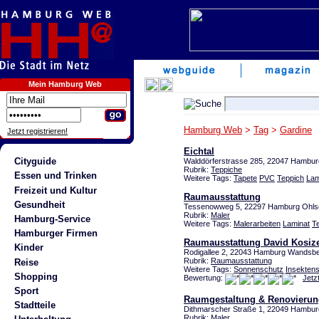
Mein Hamburg Web
Hamburg Web
>
Tag
>
Gardine
Jetzt registrieren!
Eichtal
Cityguide
Walddörferstrasse 285, 22047 Hambu
Rubrik:
Teppiche
Essen und Trinken
Weitere Tags:
Tapete
PVC
Teppich
Lam
Freizeit und Kultur
Raumausstattung
Gesundheit
Tessenowweg 5, 22297 Hamburg Ohls
Rubrik:
Maler
Hamburg-Service
Weitere Tags:
Malerarbeiten
Laminat
T
Hamburger Firmen
Raumausstattung David Kosiz
Kinder
Rodigallee 2, 22043 Hamburg Wandsb
Rubrik:
Raumausstattung
Reise
Weitere Tags:
Sonnenschutz
Insekten
Shopping
Bewertung:
Jetz
Sport
Raumgestaltung & Renovierun
Stadtteile
Dithmarscher Straße 1, 22049 Hambur
Rubrik:
Maler