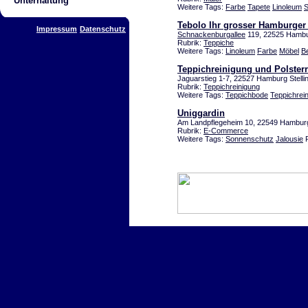
Unterhaltung
Weitere Tags:
Farbe
Tapete
Linoleum
S
Tebolo Ihr grosser Hamburger
Impressum
Datenschutz
Schnackenburgallee
119, 22525 Hambur
Rubrik:
Teppiche
Weitere Tags:
Linoleum
Farbe
Möbel
Be
Teppichreinigung und Polster
Jaguarstieg 1-7, 22527 Hamburg Stelli
Rubrik:
Teppichreinigung
Weitere Tags:
Teppichbode
Teppichrei
Uniggardin
Am Landpflegeheim 10, 22549 Hambur
Rubrik:
E-Commerce
Weitere Tags:
Sonnenschutz
Jalousie
R