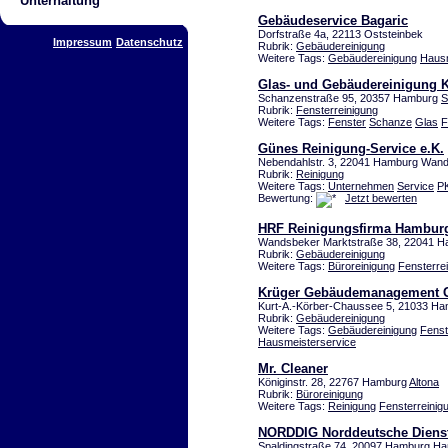
Unterhaltung
Gebäudeservice Bagaric
Dorfstraße 4a, 22113 Oststeinbek
Impressum
Datenschutz
Rubrik:
Gebäudereinigung
Weitere Tags:
Gebäudereinigung
Hausm
Glas- und Gebäudereinigung 
Schanzenstraße 95, 20357 Hamburg
S
Rubrik:
Fensterreinigung
Weitere Tags:
Fenster
Schanze
Glas
F
Günes Reinigung-Service e.K.
Nebendahlstr. 3, 22041 Hamburg Wan
Rubrik:
Reinigung
Weitere Tags:
Unternehmen
Service
P
Bewertung:
Jetzt bewerten
HRF Reinigungsfirma Hambur
Wandsbeker Marktstraße 38, 22041 
Rubrik:
Gebäudereinigung
Weitere Tags:
Büroreinigung
Fensterre
Krüger Gebäudemanagement
Kurt-A.-Körber-Chaussee 5, 21033 H
Rubrik:
Gebäudereinigung
Weitere Tags:
Gebäudereinigung
Fenst
Hausmeisterservice
Mr. Cleaner
Königinstr. 28, 22767 Hamburg
Altona
Rubrik:
Büroreinigung
Weitere Tags:
Reinigung
Fensterreinig
NORDDIG Norddeutsche Dienst
Spaldingstraße
74, 20097 Hamburg H