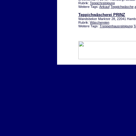
Rubrik:
Teppichreinigung
Weitere Tags:
Ankauf
Teppichwäsche
a
Teppichwäscherei PRINZ
Wandsbeker Marktstr 28, 22041 Hamb
Rubrik:
Wäschereien
Weitere Tags:
Treppenhausreinigung
T