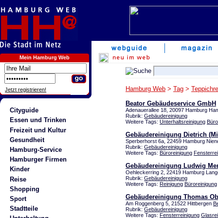
Mein Hamburg Web
Hamburg Web
>
Tag
>
Teppichre
Jetzt registrieren!
Beator Gebäudeservice GmbH
Cityguide
Adenauerallee 18, 20097 Hamburg H
Rubrik:
Gebäudereinigung
Essen und Trinken
Weitere Tags:
Unterhaltsreinigung
Büro
Freizeit und Kultur
Gebäudereinigung Dietrich (Mi
Gesundheit
Sperberhorst 6a, 22459 Hamburg Nien
Rubrik:
Gebäudereinigung
Hamburg-Service
Weitere Tags:
Büroreinigung
Fensterre
Hamburger Firmen
Gebäudereinigung Ludwig Me
Kinder
Oehleckerring 2, 22419 Hamburg Lan
Rubrik:
Gebäudereinigung
Reise
Weitere Tags:
Reinigung
Büroreinigung
Shopping
Gebäudereinigung Thomas Ob
Sport
Am Roggenberg 5, 21522 Hittbergen
B
Stadtteile
Rubrik:
Gebäudereinigung
Weitere Tags:
Fensterreinigung
Glasre