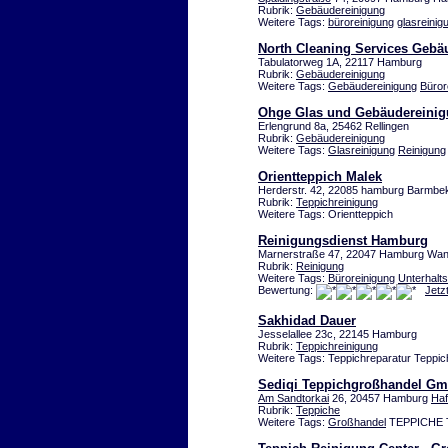
Rubrik:
Gebäudereinigung
Weitere Tags:
büroreinigung
glasreinig
North Cleaning Services Geb
Tabulatorweg 1A, 22117 Hamburg
Rubrik:
Gebäudereinigung
Weitere Tags:
Gebäudereinigung
Büror
Ohge Glas und Gebäudereini
Erlengrund 8a, 25462 Rellingen
Rubrik:
Gebäudereinigung
Weitere Tags:
Glasreinigung
Reinigung
Orientteppich Malek
Herderstr. 42, 22085 hamburg Barmbe
Rubrik:
Teppichreinigung
Weitere Tags: Orientteppich
Reinigungsdienst Hamburg
Marnerstraße 47, 22047 Hamburg Wa
Rubrik:
Reinigung
Weitere Tags:
Büroreinigung
Unterhalts
Bewertung:
Jetz
Sakhidad Dauer
Jesselallee 23c, 22145 Hamburg
Rubrik:
Teppichreinigung
Weitere Tags: Teppichreparatur Teppic
Sediqi Teppichgroßhandel G
Am Sandtorkai
26, 20457 Hamburg
Haf
Rubrik:
Teppiche
Weitere Tags:
Großhandel
TEPPICHE Te