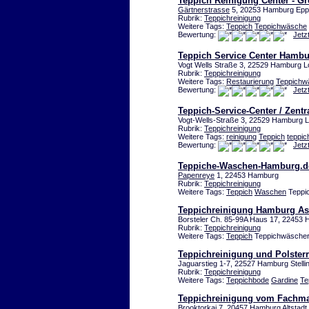
Teppich Reinigung Center - G
Gärtnerstrasse
5, 20253 Hamburg Epp
Rubrik:
Teppichreinigung
Weitere Tags:
Teppich
Teppichwäsche
Bewertung:
Jetz
Teppich Service Center Hamb
Vogt Wells Straße 3, 22529 Hamburg L
Rubrik:
Teppichreinigung
Weitere Tags:
Restaurierung
Teppichw
Bewertung:
Jetz
Teppich-Service-Center / Zent
Vogt-Wells-Straße 3, 22529 Hamburg L
Rubrik:
Teppichreinigung
Weitere Tags:
reinigung
Teppich
teppi
Bewertung:
Jetz
Teppiche-Waschen-Hamburg.d
Papenreye
1, 22453 Hamburg
Rubrik:
Teppichreinigung
Weitere Tags:
Teppich
Waschen
Teppic
Teppichreinigung Hamburg Asg
Borsteler Ch. 85-99A Haus 17, 22453 
Rubrik:
Teppichreinigung
Weitere Tags:
Teppich
Teppichwäschere
Teppichreinigung und Polster
Jaguarstieg 1-7, 22527 Hamburg Stelli
Rubrik:
Teppichreinigung
Weitere Tags:
Teppichbode
Gardine
Te
Teppichreinigung vom Fachm
Brooktorkai 7, 20457 Hamburg Altstadt