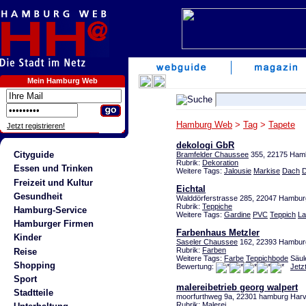
Mein Hamburg Web
Hamburg Web
>
Tag
>
Tapete
Jetzt registrieren!
dekologi GbR
Cityguide
Bramfelder Chaussee
355, 22175 Ham
Rubrik:
Dekoration
Essen und Trinken
Weitere Tags:
Jalousie
Markise
Dach
D
Freizeit und Kultur
Eichtal
Gesundheit
Walddörferstrasse 285, 22047 Hambu
Rubrik:
Teppiche
Hamburg-Service
Weitere Tags:
Gardine
PVC
Teppich
La
Hamburger Firmen
Farbenhaus Metzler
Kinder
Saseler Chaussee
162, 22393 Hambur
Rubrik:
Farben
Reise
Weitere Tags:
Farbe
Teppichbode
Säul
Shopping
Bewertung:
Jetz
Sport
malereibetrieb georg walpert
Stadtteile
moorfurthweg 9a, 22301 hamburg Har
Rubrik:
Malerei