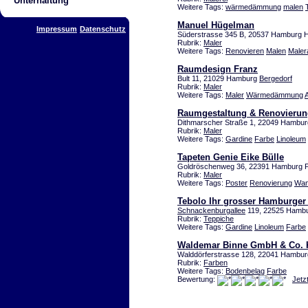
Unterhaltung
Weitere Tags:
wärmedämmung
malen
Manuel Hügelman
Impressum
Datenschutz
Süderstrasse 345 B, 20537 Hamburg
Rubrik:
Maler
Weitere Tags:
Renovieren
Malen
Maler
Raumdesign Franz
Bult 11, 21029 Hamburg
Bergedorf
Rubrik:
Maler
Weitere Tags:
Maler
Wärmedämmung
Raumgestaltung & Renovierun
Dithmarscher Straße 1, 22049 Hambur
Rubrik:
Maler
Weitere Tags:
Gardine
Farbe
Linoleum
Tapeten Genie Eike Bülle
Goldröschenweg 36, 22391 Hamburg P
Rubrik:
Maler
Weitere Tags:
Poster
Renovierung
Wan
Tebolo Ihr grosser Hamburger
Schnackenburgallee
119, 22525 Hambur
Rubrik:
Teppiche
Weitere Tags:
Gardine
Linoleum
Farbe
Waldemar Binne GmbH & Co.
Walddörferstrasse 128, 22041 Hambu
Rubrik:
Farben
Weitere Tags:
Bodenbelag
Farbe
Bewertung:
Jetz