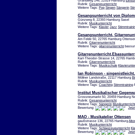
Grandweg 146, 22529 Hamburg
Eimsbü
Rubrik:
Gesangsunterricht
Weitere Tags:
Pop
Singen
Sängerin
St
Gesangsunterricht von Diplom
Günzweg 8, 22393 Hamburg Sasel
Rubrik:
Musikunterricht
Weitere Tags:
Klavier
Jazz
Stimmtraini
Gesangsunterricht, Gitarrenunt
Am Felde 50, 22765 Hamburg Ottense
Rubrik:
Gitarrenunterricht
Weitere Tags:
gitarrenunterricht
bassunt
Gitarrenunterricht,Ebassunterr
Karl-Theodor-Strasse 14, 22765 Ham
Rubrik:
Gitarrenunterricht
Weitere Tags:
Musikschule
Klavierunter
Ian Robinson - singenistleicht
Möllner Landstraße, 22117 Hamburg
Bi
Rubrik:
Musikunterricht
Weitere Tags:
Coaching
Stimmtraining
P
Institut Musikalischer Gegenw
Grossneumarkt 50, 20459 Hamburg Ne
Rubrik:
Gesangsunterricht
Weitere Tags:
Sängerin
Musikunterrich
Bewertung:
Jetz
MAO - Musikatelier Ottensen
gaußstrasse 136, 22765 Hamburg
Alto
Rubrik:
Musikunterricht
Weitere Tags:
Schlagzeugunterricht
Kla
Bewertung:
Jetz