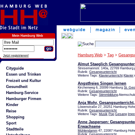
Mein Hamburg Web
Hamburg Web
>
Tag
>
Gesangsu
Jetzt registrieren!
Almut Staeglich Gesangsunterr
Cityguide
Stresemannstr. 140a, 22769 Hamburg
Rubrik:
Gesangsunterricht
Essen und Trinken
Weitere Tags:
Klavierunterricht
Klavier
Freizeit und Kultur
Angstfreies Singen lernen
Gesundheit
Kirchenweg 6, 20099 Hamburg
St. Geo
Rubrik:
Gesangsunterricht
Hamburg-Service
Weitere Tags:
Stimmbildung
Atemschulu
Hamburger Firmen
Anja Mohr, Gesangsunterricht, 
Kinder
Löwenstraße 27, 20251 Hamburg Hohel
Rubrik:
Gesangsunterricht
Reise
Weitere Tags:
Musik
Pop
Gesang
Impr
Shopping
Anne Jaspersen: Gesangsunterr
Sport
Erwachsene
Stadtteile
Mühlendamm
47, 22087 Hamburg Hohe
Rubrik:
Gesangsunterricht