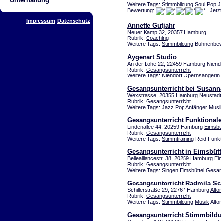
Unterhaltung
Weitere Tags:
Stimmbildung
Soul
Pop
J
Bewertung:
Jetz
Impressum
Datenschutz
Annette Gutjahr
Neuer Kamp
32, 20357 Hamburg
Rubrik:
Coaching
Weitere Tags:
Stimmbildung
Bühnenbewu
Aygenart Studio
An der Lohe 22, 22459 Hamburg Niend
Rubrik:
Gesangsunterricht
Weitere Tags: Niendorf Opernsängerin
Gesangsunterricht bei Susann
Wexstrasse, 20355 Hamburg Neustadt
Rubrik:
Gesangsunterricht
Weitere Tags:
Jazz
Pop
Anfänger
Musik
Gesangsunterricht Funktional
Lindenallee 44, 20259 Hamburg
Eimsbü
Rubrik:
Gesangsunterricht
Weitere Tags:
Stimmtraining
Reid Funkt
Gesangsunterricht in Eimsbütt
Bellealliancestr. 38, 20259 Hamburg
Ei
Rubrik:
Gesangsunterricht
Weitere Tags:
Singen
Eimsbüttel Gesa
Gesangsunterricht Radmila Sc
Schillerstraße 29, 22767 Hamburg
Alto
Rubrik:
Gesangsunterricht
Weitere Tags:
Stimmbildung
Musik
Alto
Gesangsunterricht Stimmbild