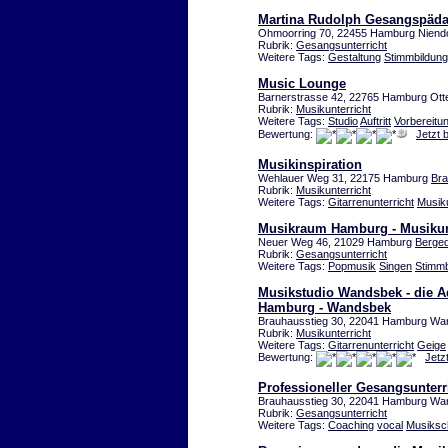
Martina Rudolph Gesangspäda
Ohmoorring 70, 22455 Hamburg Niend
Rubrik:
Gesangsunterricht
Weitere Tags:
Gestaltung
Stimmbildung
Music Lounge
Barnerstrasse 42, 22765 Hamburg Ott
Rubrik:
Musikunterricht
Weitere Tags:
Studio
Auftritt
Vorbereitu
Bewertung:
Jetzt 
Musikinspiration
Wehlauer Weg 31, 22175 Hamburg
Bra
Rubrik:
Musikunterricht
Weitere Tags:
Gitarrenunterricht
Musiku
Musikraum Hamburg - Musikun
Neuer Weg 46, 21029 Hamburg
Berged
Rubrik:
Gesangsunterricht
Weitere Tags:
Popmusik
Singen
Stimmb
Musikstudio Wandsbek - die Ad
Hamburg - Wandsbek
Brauhausstieg 30, 22041 Hamburg W
Rubrik:
Musikunterricht
Weitere Tags:
Gitarrenunterricht
Geige
Bewertung:
Jetz
Professioneller Gesangsunter
Brauhausstieg 30, 22041 Hamburg W
Rubrik:
Gesangsunterricht
Weitere Tags:
Coaching
vocal
Musiksc