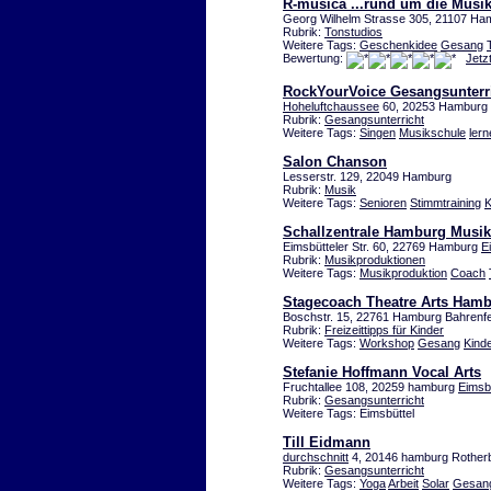
R-musica ...rund um die Musik
Georg Wilhelm Strasse 305, 21107 Ha
Rubrik:
Tonstudios
Weitere Tags:
Geschenkidee
Gesang
Bewertung:
Jetz
RockYourVoice Gesangsunterr
Hoheluftchaussee
60, 20253 Hamburg 
Rubrik:
Gesangsunterricht
Weitere Tags:
Singen
Musikschule
lern
Salon Chanson
Lesserstr. 129, 22049 Hamburg
Rubrik:
Musik
Weitere Tags:
Senioren
Stimmtraining
K
Schallzentrale Hamburg Musi
Eimsbütteler Str. 60, 22769 Hamburg
E
Rubrik:
Musikproduktionen
Weitere Tags:
Musikproduktion
Coach
Stagecoach Theatre Arts Ham
Boschstr. 15, 22761 Hamburg Bahrenfe
Rubrik:
Freizeittipps für Kinder
Weitere Tags:
Workshop
Gesang
Kind
Stefanie Hoffmann Vocal Arts
Fruchtallee 108, 20259 hamburg
Eimsbü
Rubrik:
Gesangsunterricht
Weitere Tags: Eimsbüttel
Till Eidmann
durchschnitt
4, 20146 hamburg Rothe
Rubrik:
Gesangsunterricht
Weitere Tags:
Yoga
Arbeit
Solar
Gesan