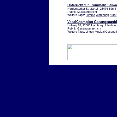
Unterricht für Trommeln Sti
Norderstedter Straße 16, 25474 Bönni
Rubrik:
Musikunterricht
Weitere Tags:
Stimme
Workshop
Kurs
VocalChampion Gesangsausbi
Hofweg
18, 22085 Hamburg Uhlenhors
Rubrik:
Gesangsunterricht
Weitere Tags:
singen
Musical
Gesang
M