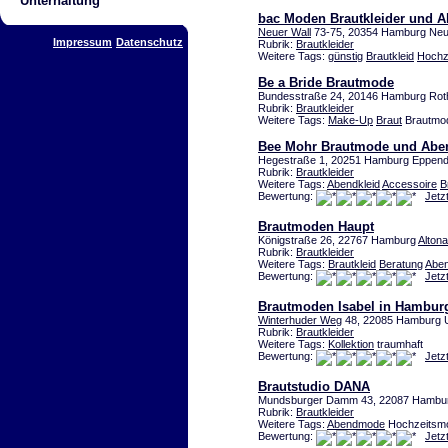
Unterhaltung
bac Moden Brautkleider und
Neuer Wall
73-75, 20354 Hamburg Neu
Impressum
Datenschutz
Rubrik:
Brautkleider
Weitere Tags:
günstig
Brautkleid
Hochze
Be a Bride Brautmode
Bundesstraße 24, 20146 Hamburg Ro
Rubrik:
Brautkleider
Weitere Tags:
Make-Up
Braut
Brautmod
Bee Mohr Brautmode und Ab
Hegestraße 1, 20251 Hamburg Eppend
Rubrik:
Brautkleider
Weitere Tags:
Abendkleid
Accessoire
B
Bewertung:
Jetz
Brautmoden Haupt
Königstraße 26, 22767 Hamburg
Altona
Rubrik:
Brautkleider
Weitere Tags:
Brautkleid
Beratung
Abe
Bewertung:
Jetz
Brautmoden Isabel in Hambur
Winterhuder Weg
48, 22085 Hamburg U
Rubrik:
Brautkleider
Weitere Tags:
Kollektion
traumhaft
Bewertung:
Jetz
Brautstudio DANA
Mundsburger Damm 43, 22087 Hambur
Rubrik:
Brautkleider
Weitere Tags:
Abendmode
Hochzeitsmo
Bewertung:
Jetz