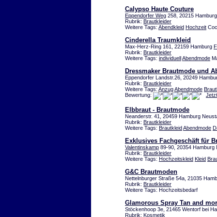
Calypso Haute Couture
Eppendorfer Weg
258, 20215 Hamburg
Rubrik:
Brautkleider
Weitere Tags:
Abendkleid
Hochzeit
Cock
Cinderella Traumkleid
Max-Herz-Ring 161, 22159 Hamburg
F
Rubrik:
Brautkleider
Weitere Tags:
individuell
Abendmode
Ma
Dressmaker Brautmode und 
Eppendorfer Landstr.26, 20249 Hambu
Rubrik:
Brautkleider
Weitere Tags:
Anzug
Abendmode
Braut
Bewertung:
Jetz
Elbbraut - Brautmode
Neanderstr. 41, 20459 Hamburg Neust
Rubrik:
Brautkleider
Weitere Tags:
Brautkleid
Abendmode
D
Exklusives Fachgeschäft für 
Valentinskamp
89-90, 20354 Hamburg 
Rubrik:
Brautkleider
Weitere Tags:
Hochzeitskleid
Kleid
Brau
G&C Brautmoden
Nettelnburger Straße 54a, 21035 Ham
Rubrik:
Brautkleider
Weitere Tags: Hochzeitsbedarf
Glamorous Spray Tan and mo
Stöckenhoop 3e, 21465 Wentorf bei H
Rubrik:
Kosmetik