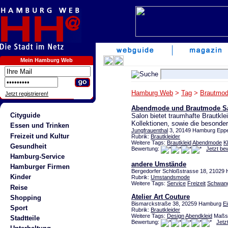
Mein Hamburg Web
Hamburg Web
>
Tag
>
Brautmo
Jetzt registrieren!
Abendmode und Brautmode S
Cityguide
Salon bietet traumhafte Brautkl
Kollektionen, sowie die besonde
Essen und Trinken
Jungfrauenthal
3, 20149 Hamburg Eppe
Freizeit und Kultur
Rubrik:
Brautkleider
Weitere Tags:
Brautkleid
Abendmode
K
Gesundheit
Bewertung:
Jetzt be
Hamburg-Service
andere Umstände
Hamburger Firmen
Bergedorfer Schloßstrasse 18, 2102
Kinder
Rubrik:
Umstandsmode
Weitere Tags:
Service
Freizeit
Schwang
Reise
Atelier Art Couture
Shopping
Bismarckstraße 38, 20259 Hamburg
Ei
Sport
Rubrik:
Brautkleider
Weitere Tags:
Design
Abendkleid
Maßsc
Stadtteile
Bewertung:
Jetz