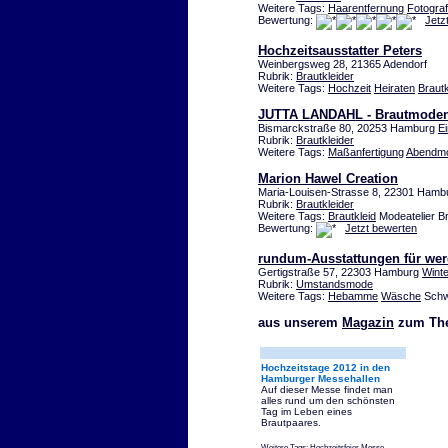
Weitere Tags:
Haarentfernung
Fotograf
Bewertung:
Jetz
Hochzeitsausstatter Peters
Weinbergsweg 28, 21365 Adendorf
Rubrik:
Brautkleider
Weitere Tags:
Hochzeit
Heiraten
Brautk
JUTTA LANDAHL - Brautmoden
Bismarckstraße 80, 20253 Hamburg
Ei
Rubrik:
Brautkleider
Weitere Tags:
Maßanfertigung
Abendm
Marion Hawel Creation
Maria-Louisen-Strasse 8, 22301 Ham
Rubrik:
Brautkleider
Weitere Tags:
Brautkleid
Modeatelier B
Bewertung:
Jetzt bewerten
rundum-Ausstattungen für wer
Gertigstraße 57, 22303 Hamburg
Wint
Rubrik:
Umstandsmode
Weitere Tags:
Hebamme
Wäsche
Schw
aus unserem
Magazin
zum Th
Hochzeitstage 2012 in den
Hamburger Messehallen
Auf dieser Messe findet man
alles rund um den schönsten
Tag im Leben eines
Brautpaares.
Weitere Tags:
Hochzeitsfeier
Messe