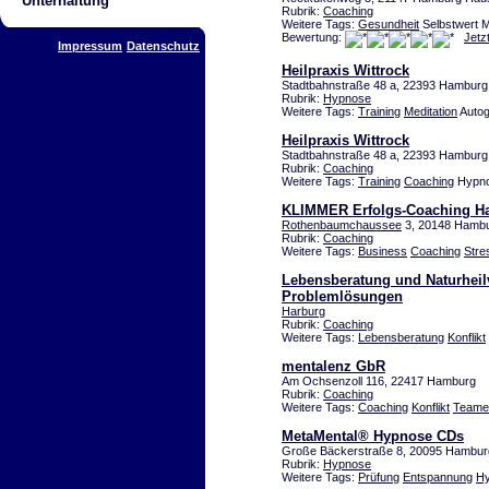
Unterhaltung
Rubrik:
Coaching
Weitere Tags:
Gesundheit
Selbstwert M
Bewertung:
Jetz
Impressum
Datenschutz
Heilpraxis Wittrock
Stadtbahnstraße 48 a, 22393 Hamburg
Rubrik:
Hypnose
Weitere Tags:
Training
Meditation
Autog
Heilpraxis Wittrock
Stadtbahnstraße 48 a, 22393 Hamburg
Rubrik:
Coaching
Weitere Tags:
Training
Coaching
Hypnos
KLIMMER Erfolgs-Coaching 
Rothenbaumchaussee
3, 20148 Hamb
Rubrik:
Coaching
Weitere Tags:
Business
Coaching
Stre
Lebensberatung und Naturheilv
Problemlösungen
Harburg
Rubrik:
Coaching
Weitere Tags:
Lebensberatung
Konflikt
mentalenz GbR
Am Ochsenzoll 116, 22417 Hamburg
Rubrik:
Coaching
Weitere Tags:
Coaching
Konflikt
Teame
MetaMental® Hypnose CDs
Große Bäckerstraße 8, 20095 Hamburg
Rubrik:
Hypnose
Weitere Tags:
Prüfung
Entspannung
H