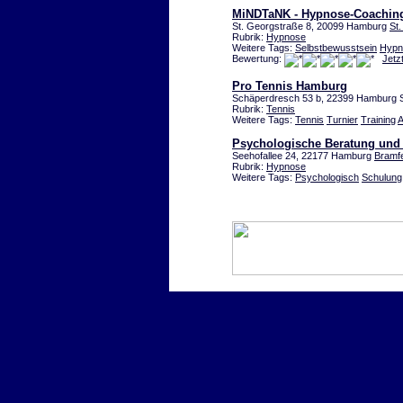
MiNDTaNK - Hypnose-Coachin
St. Georgstraße 8, 20099 Hamburg
St
Rubrik:
Hypnose
Weitere Tags:
Selbstbewusstsein
Hypn
Bewertung:
Jetz
Pro Tennis Hamburg
Schäperdresch 53 b, 22399 Hamburg St
Rubrik:
Tennis
Weitere Tags:
Tennis
Turnier
Training
A
Psychologische Beratung und
Seehofallee 24, 22177 Hamburg
Bramf
Rubrik:
Hypnose
Weitere Tags:
Psychologisch
Schulung