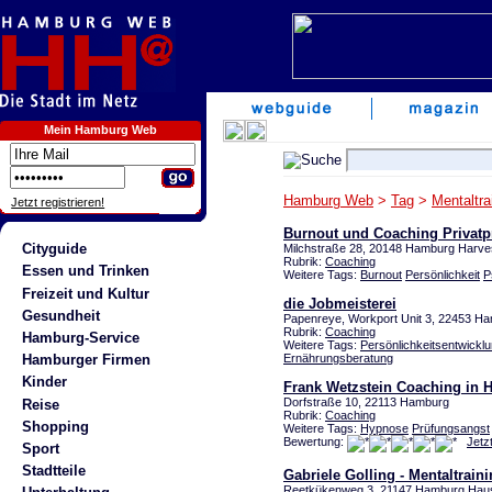
Mein Hamburg Web
Hamburg Web
>
Tag
>
Mentaltra
Jetzt registrieren!
Burnout und Coaching Privatp
Cityguide
Milchstraße 28, 20148 Hamburg Harve
Rubrik:
Coaching
Essen und Trinken
Weitere Tags:
Burnout
Persönlichkeit
P
Freizeit und Kultur
die Jobmeisterei
Gesundheit
Papenreye, Workport Unit 3, 22453 Ha
Rubrik:
Coaching
Hamburg-Service
Weitere Tags:
Persönlichkeitsentwickl
Ernährungsberatung
Hamburger Firmen
Kinder
Frank Wetzstein Coaching in
Dorfstraße 10, 22113 Hamburg
Reise
Rubrik:
Coaching
Shopping
Weitere Tags:
Hypnose
Prüfungsangst
Bewertung:
Jetz
Sport
Stadtteile
Gabriele Golling - Mentaltrain
Reetkükenweg 3, 21147 Hamburg Hau