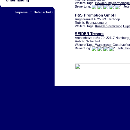
Unterhaltung
Weitere Tags:
Bewachung
Alarmanlage
Bewertung:
Jetz
Impressum
Datenschutz
P&S Promotion GmbH
Rugenranzel 4, 25373 Ellerhoop
Rubrik:
Eventagenturen
Weitere Tags:
Künstlervermittlung
Hüpf
SEIDER Tresore
Archenholzstraße 79, 22117 Hamburg
Rubrik:
Sicherheit
Weitere Tags: Wandtresor Geschaeftst
Bewertung:
Jetzt be