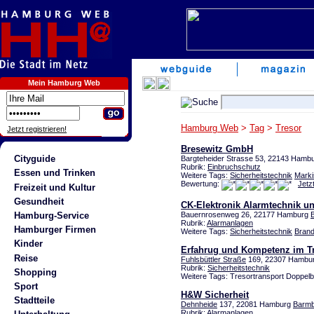
Mein Hamburg Web
Hamburg Web
>
Tag
>
Tresor
Jetzt registrieren!
Bresewitz GmbH
Cityguide
Bargteheider Strasse 53, 22143 Hambu
Rubrik:
Einbruchschutz
Essen und Trinken
Weitere Tags:
Sicherheitstechnik
Marki
Bewertung:
Jetz
Freizeit und Kultur
Gesundheit
CK-Elektronik Alarmtechnik un
Hamburg-Service
Bauernrosenweg 26, 22177 Hamburg
Rubrik:
Alarmanlagen
Hamburger Firmen
Weitere Tags:
Sicherheitstechnik
Bran
Kinder
Erfahrug und Kompetenz im T
Reise
Fuhlsbüttler Straße
169, 22307 Hambu
Rubrik:
Sicherheitstechnik
Shopping
Weitere Tags: Tresortransport Doppelb
Sport
H&W Sicherheit
Stadtteile
Dehnheide
137, 22081 Hamburg
Barmb
Rubrik:
Alarmanlagen