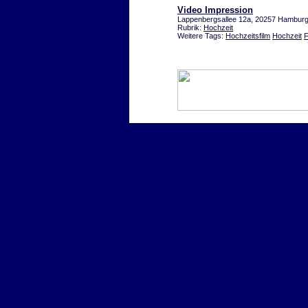
Video Impression
Lappenbergsallee 12a, 20257 Hambur
Rubrik:
Hochzeit
Weitere Tags:
Hochzeitsfilm
Hochzeit
F