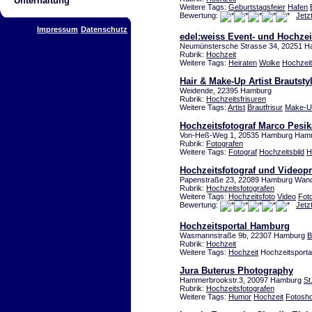
Unterhaltung
Weitere Tags:
Geburtstagsfeier
Hafen
Bewertung:
Jetz
Impressum
Datenschutz
edel:weiss Event- und Hochze
Neumünstersche Strasse 34, 20251 H
Rubrik:
Hochzeit
Weitere Tags:
Heiraten
Wolke
Hochzeit
Hair & Make-Up Artist Brautstyl
Weidende, 22395 Hamburg
Rubrik:
Hochzeitsfrisuren
Weitere Tags:
Artist
Brautfrisur
Make-U
Hochzeitsfotograf Marco Pesi
Von-Heß-Weg 1, 20535 Hamburg Ha
Rubrik:
Fotografen
Weitere Tags:
Fotograf
Hochzeitsbild
H
Hochzeitsfotograf und Videop
Papenstraße 23, 22089 Hamburg Wan
Rubrik:
Hochzeitsfotografen
Weitere Tags:
Hochzeitsfoto
Video
Fot
Bewertung:
Jetz
Hochzeitsportal Hamburg
Wasmannstraße 9b, 22307 Hamburg
B
Rubrik:
Hochzeit
Weitere Tags:
Hochzeit
Hochzeitsporta
Jura Buterus Photography
Hammerbrookstr.3, 20097 Hamburg
St
Rubrik:
Hochzeitsfotografen
Weitere Tags:
Humor
Hochzeit
Fotosho