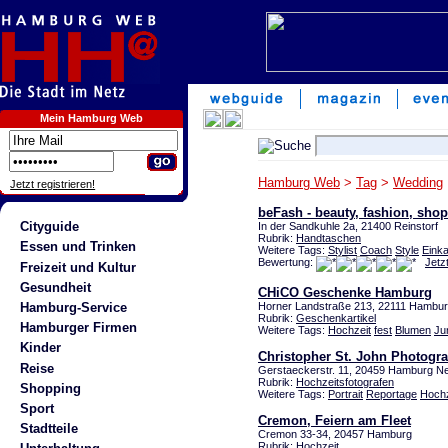
Mein Hamburg Web
Hamburg Web
>
Tag
>
Wedding
Jetzt registrieren!
beFash - beauty, fashion, sho
Cityguide
In der Sandkuhle 2a, 21400 Reinstorf
Rubrik:
Handtaschen
Essen und Trinken
Weitere Tags:
Stylist
Coach
Style
Einka
Bewertung:
Jetz
Freizeit und Kultur
Gesundheit
CHiCO Geschenke Hamburg
Hamburg-Service
Horner Landstraße 213, 22111 Hambu
Rubrik:
Geschenkartikel
Hamburger Firmen
Weitere Tags:
Hochzeit
fest
Blumen
Ju
Kinder
Christopher St. John Photogr
Reise
Gerstaeckerstr. 11, 20459 Hamburg N
Rubrik:
Hochzeitsfotografen
Shopping
Weitere Tags:
Portrait
Reportage
Hochz
Sport
Cremon, Feiern am Fleet
Stadtteile
Cremon 33-34, 20457 Hamburg
Rubrik:
Hochzeit