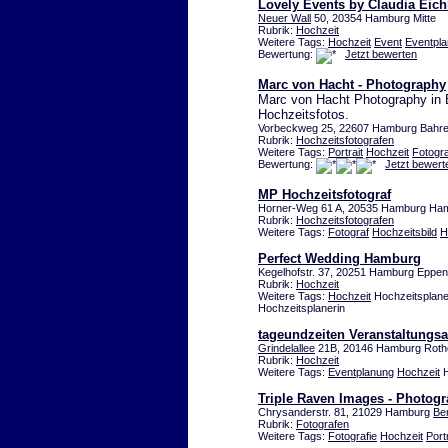
Lovely Events by Claudia Eich
Neuer Wall
50, 20354 Hamburg Mitte
Rubrik:
Hochzeit
Weitere Tags:
Hochzeit
Event
Eventpl
Bewertung:
Jetzt bewerten
Marc von Hacht - Photography
Marc von Hacht Photography in Ba
Hochzeitsfotos.
Vorbeckweg 25, 22607 Hamburg Bahre
Rubrik:
Hochzeitsfotografen
Weitere Tags:
Portrait
Hochzeit
Fotogra
Bewertung:
Jetzt bewert
MP Hochzeitsfotograf
Horner-Weg 61 A, 20535 Hamburg Ha
Rubrik:
Hochzeitsfotografen
Weitere Tags:
Fotograf
Hochzeitsbild
H
Perfect Wedding Hamburg
Kegelhofstr. 37, 20251 Hamburg Eppen
Rubrik:
Hochzeit
Weitere Tags:
Hochzeit
Hochzeitsplane
Hochzeitsplanerin
tageundzeiten Veranstaltungs
Grindelallee
21B, 20146 Hamburg Rot
Rubrik:
Hochzeit
Weitere Tags:
Eventplanung
Hochzeit
H
Triple Raven Images - Photog
Chrysanderstr. 81, 21029 Hamburg
Be
Rubrik:
Fotografen
Weitere Tags:
Fotografie
Hochzeit
Portr