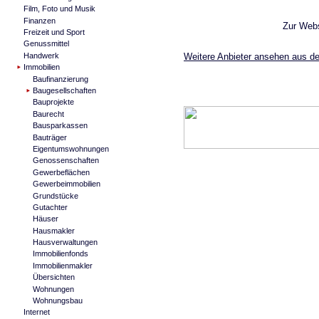
Film, Foto und Musik
Finanzen
Zur Web
Freizeit und Sport
Genussmittel
Weitere Anbieter ansehen aus de
Handwerk
Immobilien
Baufinanzierung
Baugesellschaften
Bauprojekte
Baurecht
Bausparkassen
Bauträger
Eigentumswohnungen
Genossenschaften
Gewerbeflächen
Gewerbeimmobilien
Grundstücke
Gutachter
Häuser
Hausmakler
Hausverwaltungen
Immobilienfonds
Immobilienmakler
Übersichten
Wohnungen
Wohnungsbau
Internet