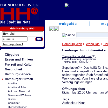
Mein Hamburg Web
Hamburg Web
>
Webguide
>
Ha
Jetzt registrieren!
Hamburger Immobilien-Anker
Cityguide
Tangstedter Landstrasse
96,
22415 Hamburg Langenhorn
Essen und Trinken
Telefon: (040) 53050537
Freizeit und Kultur
Superlative? = Das heißt für Sie
Gesundheit
Haus wird komplett inclusive
Hamburg-Service
selbst-tragenden StahlBetonfund
Werk gebaut. Vom Hersteller angeli
Hamburger Firmen
Versorgungsleitungen...
Anwälte
Arbeit und Jobs
Öffnungszeiten
Auto und Motorrad
täglich bis 22.00 Uhr, auch an
Bauen und Wohnen
Tags
Bücher
Architektur
Haus
Computer
Dienstleistungen