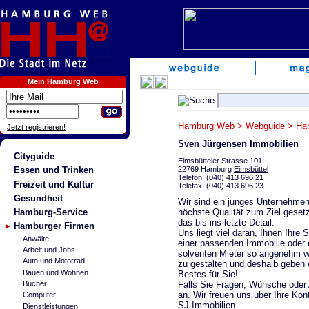
Mein Hamburg Web
Hamburg Web
>
Webguide
>
Ha
Jetzt registrieren!
Sven Jürgensen Immobilien
Cityguide
Eimsbütteler Strasse 101,
22769 Hamburg
Eimsbüttel
Essen und Trinken
Telefon: (040) 413 696 21
Freizeit und Kultur
Telefax: (040) 413 696 23
Gesundheit
Wir sind ein junges Unternehmen
höchste Qualität zum Ziel gesetz
Hamburg-Service
das bis ins letzte Detail.
Hamburger Firmen
Uns liegt viel daran, Ihnen Ihre
Anwälte
einer passenden Immobilie oder
Arbeit und Jobs
solventen Mieter so angenehm w
Auto und Motorrad
zu gestalten und deshalb geben 
Bauen und Wohnen
Bestes für Sie!
Falls Sie Fragen, Wünsche oder 
Bücher
an. Wir freuen uns über Ihre Ko
Computer
SJ-Immobilien
Dienstleistungen