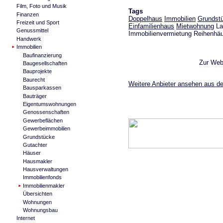
Film, Foto und Musik
Tags
Finanzen
Doppelhaus
Immobilien
Grundst
Freizeit und Sport
Einfamilienhaus
Mietwohnung
La
Genussmittel
Immobilienvermietung Reihenhä
Handwerk
Immobilien
Baufinanzierung
Zur Web
Baugesellschaften
Bauprojekte
Baurecht
Weitere Anbieter ansehen aus de
Bausparkassen
Bauträger
Eigentumswohnungen
Genossenschaften
Gewerbeflächen
Gewerbeimmobilien
Grundstücke
Gutachter
Häuser
Hausmakler
Hausverwaltungen
Immobilienfonds
Immobilienmakler
Übersichten
Wohnungen
Wohnungsbau
Internet