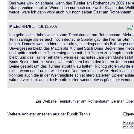
Das wäre wirklich schade, wenn das Turnier am Rothenbaum 2009 sein
Status verlieren sollte. Wenn dann nur noch die zweite Klasse des We
würde, wäre ich dann wohl auch nur noch selten Gast am Rothenbaum.
MichelHH78
am 19.11.2007
Ich gehe jedes Jahr zweimal zum Tennisturnier am Rothenbaum. Mehr l
Tennisanlage als es auch noch deutsche Spieler gab, die hier für Stim
haben. Damals war ich hier selbst aktiv, allerdings nur als Balljunge und 
Unvergessen bleibt das Match als Michael Stich Boris Becker hier nied
und später nach dem Turniersieg dann mit den Tränen zu kämpfen hatte.
bleibt uns das Turnier erhalten, wenn es nächstes Jahr den Mastersstatu
Boris Becker hat mit seinen Unterstützern hier in den letzten Jahren ein
Beine gestellt um das Turnier attraktiv zu halten. Richtig stören würde e
nicht, wenn das Turnier wieder eine Nummer kleiner wäre. Hochklassig
könnten auch die in der Weltrangliste schlechterplatzierten Spieler anbi
würden vielleicht auch die Eintrittskarten wieder etwas günstiger werden
Zur Website
Tennisturnier am Rothenbaum German Ope
Weitere Anbieter ansehen aus der Rubrik Tennis
Eigen
Fehler
melde