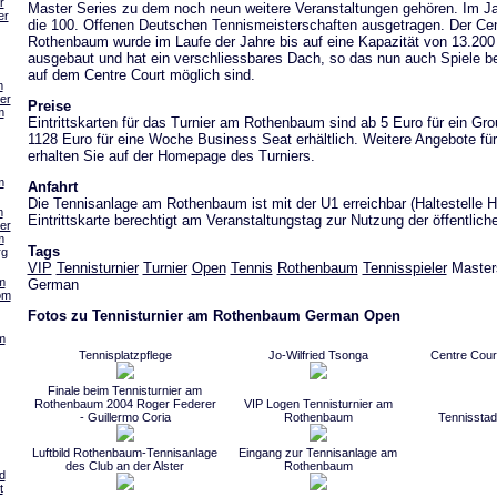
r
Master Series zu dem noch neun weitere Veranstaltungen gehören. Im J
er
die 100. Offenen Deutschen Tennismeisterschaften ausgetragen. Der Ce
Rothenbaum wurde im Laufe der Jahre bis auf eine Kapazität von 13.20
ausgebaut und hat ein verschliessbares Dach, so das nun auch Spiele b
auf dem Centre Court möglich sind.
m
er
Preise
m
Eintrittskarten für das Turnier am Rothenbaum sind ab 5 Euro für ein Gro
1128 Euro für eine Woche Business Seat erhältlich. Weitere Angebote für 
erhalten Sie auf der Homepage des Turniers.
m
Anfahrt
Die Tennisanlage am Rothenbaum ist mit der U1 erreichbar (Haltestelle Ha
m
Eintrittskarte berechtigt am Veranstaltungstag zur Nutzung der öffentlich
er
m
Tags
rg
VIP
Tennisturnier
Turnier
Open
Tennis
Rothenbaum
Tennisspieler
Masters
m
German
om
Fotos zu Tennisturnier am Rothenbaum German Open
m
Tennisplatzpflege
Jo-Wilfried Tsonga
Centre Cou
Finale beim Tennisturnier am
Rothenbaum 2004 Roger Federer
VIP Logen Tennisturnier am
- Guillermo Coria
Rothenbaum
Tennissta
Luftbild Rothenbaum-Tennisanlage
Eingang zur Tennisanlage am
des Club an der Alster
Rothenbaum
d
t